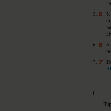
re
5.
en
på
r
6.
de
F
A
Ti