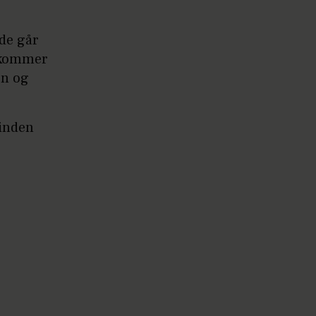
 de går
t kommer
en og
 inden