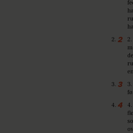
fe
ha
ru
ha
2.
mi
d
ru
e
3.
fø
4.
f
so
ov