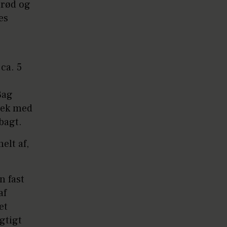
brød og
es
ca. 5
Bag
jek med
bagt.
elt af,
n fast
af
et
gtigt