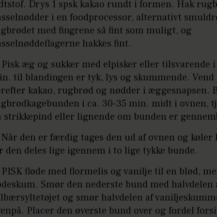
dtstof. Drys 1 spsk kakao rundt i formen. Hak rug
sselnødder i en foodprocessor, alternativt smuldr
gbrødet med fingrene så fint som muligt, og
sselnøddeflagerne hakkes fint.
 Pisk æg og sukker med elpisker eller tilsvarende i 
n. til blandingen er tyk, lys og skummende. Vend
erefter kakao, rugbrød og nødder i æggesnapsen. 
gbrødkagebunden i ca. 30-35 min. midt i ovnen, t
n strikkepind eller lignende om bunden er gennem
 Når den er færdig tages den ud af ovnen og køler h
r den deles lige igennem i to lige tykke bunde.
 PISK fløde med flormelis og vanilje til en blød, me
lødeskum. Smør den nederste bund med halvdelen 
lbærsyltetøjet og smør halvdelen af vaniljeskumm
enpå. Placer den øverste bund over og fordel forsi