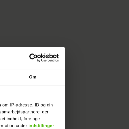
Om
a om IP-adresse, ID og din
s samarbejdspartnere, der
set indhold, foretage
ormation under
indstillinger