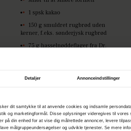
1 spsk kakao
150 g smuldret rugbrød uden
kerner, f.eks. sønderjysk rugbrød
75 g hasselnøddeflager fra Dr.
Oetker
3 spsk usødet kakaopulver, gerne
fra Valrhona
Detaljer
Annonceindstillinger
5 æg L
200 g lys muscovadosukker eller
mørkt rørsukker
ker dit samtykke til at anvende cookies og indsamle persondat
istik og marketingformål. Disse oplysninger videregives til vore
Fyld
er på din enhed for at vise dig målrettede annoncer, levere tilpas
 lave målgruppeundersøgelser og udvikle tjenester. Se mere inf