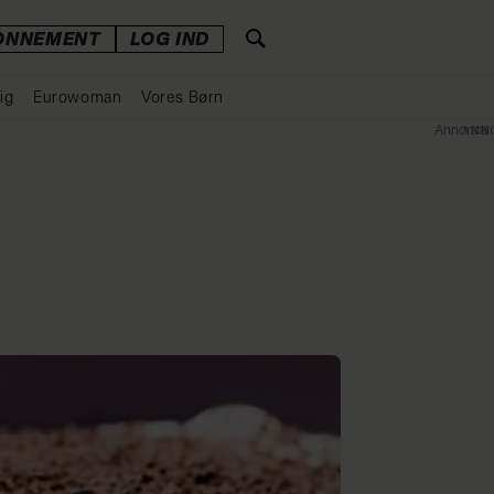
ONNEMENT
LOG IND
ig
Eurowoman
Vores Børn
Annonce