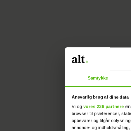
Samtykke
Ansvarlig brug af dine data
Vi og
vores 236 partnere
øns
browser til præferencer, stat
opbevarer og tilgår oplysning
annonce- og indholdsmåling,