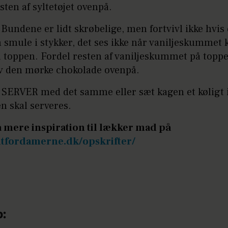
sten af syltetøjet ovenpå.
 Bundene er lidt skrøbelige, men fortvivl ikke hvis
 smule i stykker, det ses ikke når vaniljeskumme
 toppen. Fordel resten af vaniljeskummet på topp
iv den mørke chokolade ovenpå.
 SERVER med det samme eller sæt kagen et køligt
n skal serveres.
å mere inspiration til lækker mad på
ltfordamerne.dk/opskrifter/
p: