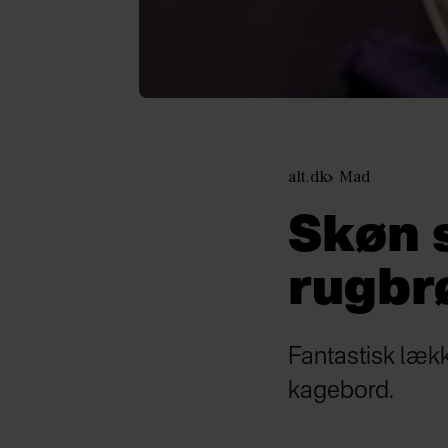
alt.dk
Mad
Skøn 
rugbr
Fantastisk læk
kagebord.