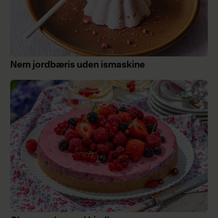
Nem jordbæris uden ismaskine