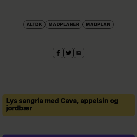
ALTDK
MADPLANER
MADPLAN
Lys sangria med Cava, appelsin og
jordbær