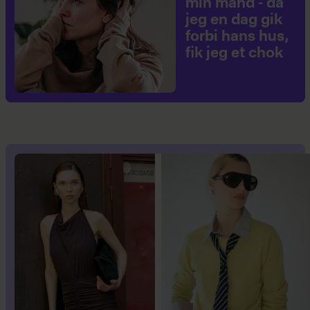
min mand - da
jeg en dag gik
forbi hans hus,
fik jeg et chok