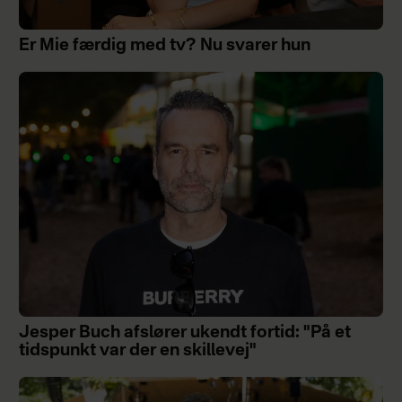
Er Mie færdig med tv? Nu svarer hun
Jesper Buch afslører ukendt fortid: "På et
tidspunkt var der en skillevej"