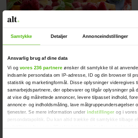
Samtykke
Detaljer
Annonceindstillinger
Ricottakage med hindbær og citron
Ansvarlig brug af dine data
Vi og
vores 236 partnere
ønsker dit samtykke til at anvend
indsamle persondata om IP-adresse, ID og din browser til pr
statistik og marketingformål. Disse oplysninger videregives t
samarbejdspartnere, der opbevarer og tilgår oplysninger på d
at vise dig målrettede annoncer, levere tilpasset indhold, for
annonce- og indholdsmåling, lave målgruppeundersøgelser o
tjenester. Se mere information under
indstillinger
og i vores
persondatapolitik. Du kan altid trække dit samtykke tilbage e
indstillinger fra vores "Cookiedeklaration", eller ved at trykk
trigger" ikonet.
Samtykkevalg