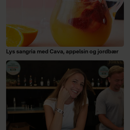
Lys sangria med Cava, appelsin og jordbær