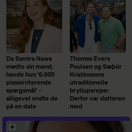
Da Samira Nawa
Thomas Evers
mødte sin mand,
Poulsen og Sæþór
havde hun ’6.000
Kristínssons
pisseirriterende
utraditionelle
spørgsmål’ –
bryllupsrejse:
alligevel endte de
Derfor var datteren
på en date
med