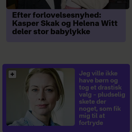
Efter forlovelsesnyhed:
Kasper Skak og Helena Witt
deler stor babylykke
Jeg ville ikke
have børn og
tog et drastisk
valg – pludselig
skete der
noget, som fik
mig til at
fortryde