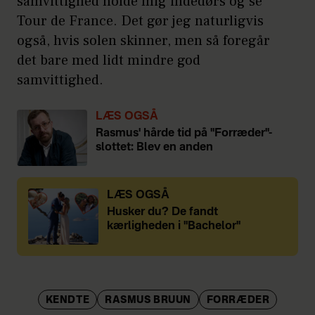
samvittighed holde mig indedørs og se
Tour de France. Det gør jeg naturligvis
også, hvis solen skinner, men så foregår
det bare med lidt mindre god
samvittighed.
LÆS OGSÅ
Rasmus' hårde tid på "Forræder"-
slottet: Blev en anden
LÆS OGSÅ
Husker du? De fandt
kærligheden i "Bachelor"
KENDTE
RASMUS BRUUN
FORRÆDER