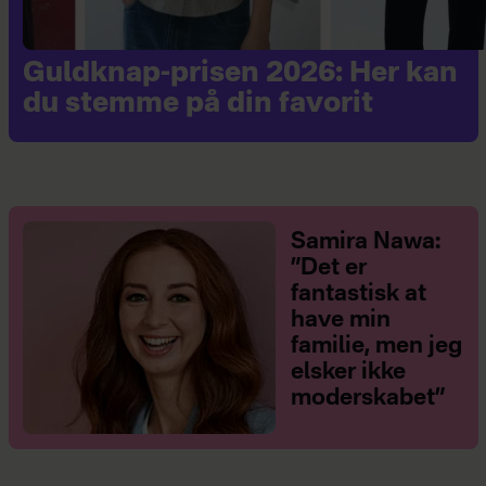
Guldknap-prisen 2026: Her kan
du stemme på din favorit
Samira Nawa:
”Det er
fantastisk at
have min
familie, men jeg
elsker ikke
moderskabet”