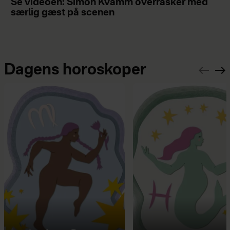
Se videoen: Simon Kvamm overrasker med
særlig gæst på scenen
Dagens horoskoper