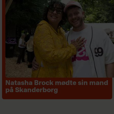
Natasha Brock mødte sin mand
på Skanderborg