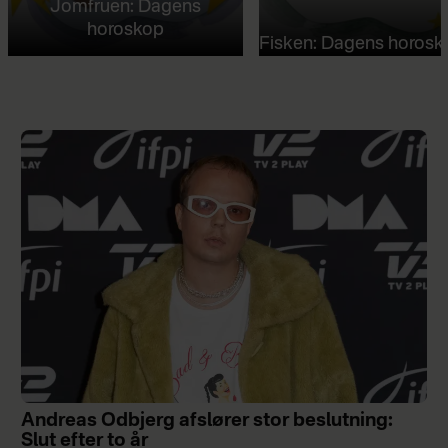
Jomfruen: Dagens
horoskop
Fisken: Dagens horosk
Andreas Odbjerg afslører stor beslutning:
Slut efter to år