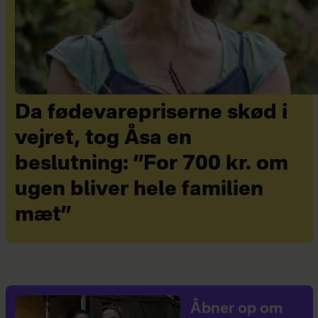
Da fødevarepriserne skød i
vejret, tog Åsa en
beslutning: ”For 700 kr. om
ugen bliver hele familien
mæt”
Åbner op om