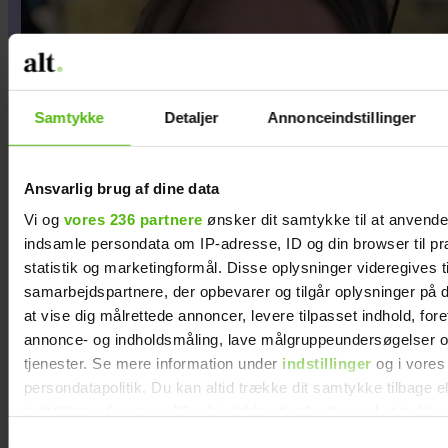
Samtykke
Detaljer
Annonceindstillinger
Ansvarlig brug af dine data
Vi og
vores 236 partnere
ønsker dit samtykke til at anvend
indsamle persondata om IP-adresse, ID og din browser til pr
statistik og marketingformål. Disse oplysninger videregives t
samarbejdspartnere, der opbevarer og tilgår oplysninger på d
At råbe og banke i bordet
at vise dig målrettede annoncer, levere tilpasset indhold, for
var helt almindeligt for
annonce- og indholdsmåling, lave målgruppeundersøgelser o
tjenester. Se mere information under
indstillinger
og i vores
Maria Jencel, men én
persondatapolitik. Du kan altid trække dit samtykke tilbage e
sætning ændrede det
indstillinger fra vores "Cookiedeklaration", eller ved at trykk
trigger" ikonet.
Samtykkevalg