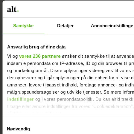
blødningerne bliver kraftigere.
– Når der ikke er en cyklus, der svinger, så
bliver det lidt mere fladt. Jeg plejer at sige,
Derudover findes et hav af fysiske
at det er lidt mere leverpostej for linsen.
symptomer som hedeture, tørre
Samtykke
Detaljer
Annonceindstillinge
Det kører jævnt, der er ikke mange
slimhinder, led og muskelsmerter.
udsving, og du bliver mere rolig.
Psykiske symptomer kan være dårlig
Ansvarlig brug af dine data
søvn, ængstelighed, indre uro, nedsat
Annonce
Vi og
vores 236 partnere
ønsker dit samtykke til at anvend
sexlyst og nedsat glæde.
indsamle persondata om IP-adresse, ID og din browser til præ
og marketingformål. Disse oplysninger videregives til vores
Dorthe Snejberg understreger, at
der opbevarer og tilgår oplysninger på din enhed for at vise d
selvom din menstruation er udeblevet
annoncer, levere tilpasset indhold, foretage annonce- og ind
i ni måneder, kan den godt komme
målgruppeundersøgelser og udvikle tjenester. Se mere infor
igen, for kroppen kan lige pludselig
indstillinger
og i vores persondatapolitik. Du kan altid træk
generere en sidste krampetrækning
tilbage eller ændre indstillinger fra vores "Cookiedeklaration",
og menstruere lidt igen og så stoppe.
på "Privacy trigger" ikonet.
Kommer menstruationen igen efter
Samtykkevalg
Dine valg anvendes på hele websitet.
Nødvendig
flere års udeblivelse, skal du gå til