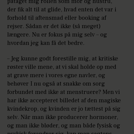
påtaget mig rollen som mor og hustru,
der fik alt til at glide, hvad enten det var i
forhold til aftensmad eller booking af
rejser. Sådan er det ikke (så meget)
længere. Nu er fokus på mig selv – og
hvordan jeg kan få det bedre.
– Jeg kunne godt forestille mig, at kritiske
røster ville mene, at vi skal holde op med
at grave mere i vores egne navler, og
behøver I nu også at snakke om sorg
forbundet med ikke at menstruere? Men vi
har ikke accepteret billedet af den magiske
kvindekrop, og kvinden er jo tættest på sig
selv. Når man ikke producerer hormoner,
og man ikke bløder, og man både fysisk og
psykisk forandrer sig, kan man sagtens