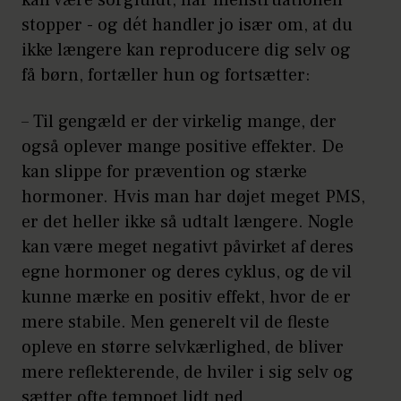
kan være sorgfuldt, når menstruationen
tidligere. Og det betyder, at dine
stopper - og dét handler jo især om, at du
blødninger bliver uregelmæssige,
ikke længere kan reproducere dig selv og
indtil faldet af hormoner er nået til et
få børn, fortæller hun og fortsætter:
punkt, hvor der ikke er hormon nok til
at kunne generere en ægløsning og
– Til gengæld er der virkelig mange, der
derved en blødning. Og så er det, at
også oplever mange positive effekter. De
menstruationen stopper.
kan slippe for prævention og stærke
hormoner. Hvis man har døjet meget PMS,
Det betyder ikke, at æggestokkene ikke
er det heller ikke så udtalt længere. Nogle
stadig har en lille lokal produktion af
kan være meget negativt påvirket af deres
hormon, men den er bare så lille, at
egne hormoner og deres cyklus, og de vil
der ikke kommer ægløsning, og derfor
kunne mærke en positiv effekt, hvor de er
ingen blødninger.
mere stabile. Men generelt vil de fleste
opleve en større selvkærlighed, de bliver
Gennemsnitsalderen for
mere reflekterende, de hviler i sig selv og
overgangsalderen er 51,7 år, og de
sætter ofte tempoet lidt ned.
fleste har gener forud for det, når de