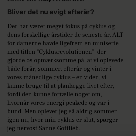
er i perimenopausen. De skyldes den
Bliver det nu evigt efterår?
uregelmæssighed, der er i
hormonproduktionen, så man kan
Der har været meget fokus på cyklus og
sige, at symptomerne fluktuerer så
dens forskellige årstider de seneste år. ALT
meget, fordi hormonerne gør det.
for damerne havde ligefrem en miniserie
med titlen ”Cyklusrevolutionen”, der
Symptomerne deler man op i fysiske
gjorde os opmærksomme på, at vi oplevede
og psykiske samt tidlige og sene.
både forår, sommer, efterår og vinter i
Uregelmæssigheder i blødning er et af
vores månedlige cyklus – en viden, vi
de tidlige symptomer. For nogle er
kunne bruge til at planlægge livet efter,
det længere interval mellem
fordi den kunne fortælle noget om,
menstruationerne, og for andre kan
hvornår vores energi peakede og var i
det være, at blødningsmønstret
bund. Men oplever jeg så aldrig sommer
ændrer sig meget, at den har svært at
igen nu, hvor min cyklus er slut, spørger
stoppe igen, hvilket vil sige, at der kan
jeg nervøst Sanne Gottlieb.
være pletblødninger. Andre oplever, at