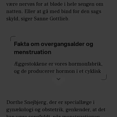
være nervøs for at bløde i hele sengen om
natten. Eller at gå med bind for den sags
skyld, siger Sanne Gottlieb.
Fakta om overgangsalder og
menstruation
Æggestokkene er vores hormonfabrik,
og de producerer hormon i et cyklisk
scenarie, som de gør, når vi går i
puberteten. I puberteten træder vi ind
i vores reproduktive alder, og i
overgangsalderen, træder vi ud, fordi
Dorthe Snejbjerg, der er speciallæge i
hormonfabrikken er for nedadgående
gynækologi og obstetrik, genkender, at det
og ikke så klokkeklar og præcis som