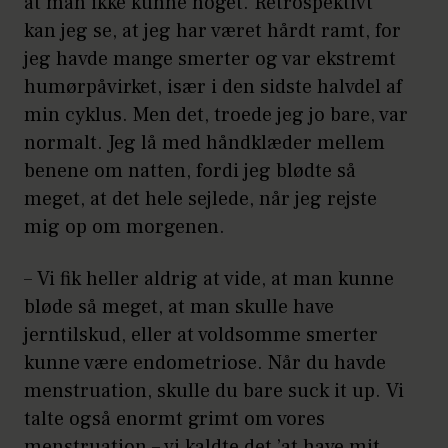
at man ikke kunne noget. Retrospektivt
kan jeg se, at jeg har været hårdt ramt, for
jeg havde mange smerter og var ekstremt
humørpåvirket, især i den sidste halvdel af
min cyklus. Men det, troede jeg jo bare, var
normalt. Jeg lå med håndklæder mellem
benene om natten, fordi jeg blødte så
meget, at det hele sejlede, når jeg rejste
mig op om morgenen.
– Vi fik heller aldrig at vide, at man kunne
bløde så meget, at man skulle have
jerntilskud, eller at voldsomme smerter
kunne være endometriose. Når du havde
menstruation, skulle du bare suck it up. Vi
talte også enormt grimt om vores
menstruation – vi kaldte det ’at have mit