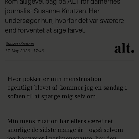
kom alligevel bag på ALT for damernes
journalist Susanne Knutzen. Her
undersøger hun, hvorfor det var sværere
end forventet at sige farvel.
Susanne
Knutzen
17. May 2026 - 17:46
Hvor pokker er min menstruation
egentligt blevet af, kommer jeg en søndag i
sofaen til at spørge mig selv om.
Min menstruation har ellers været ret
snorlige de sidste mange år – også selvom
jeg har været i perimenopause, har den