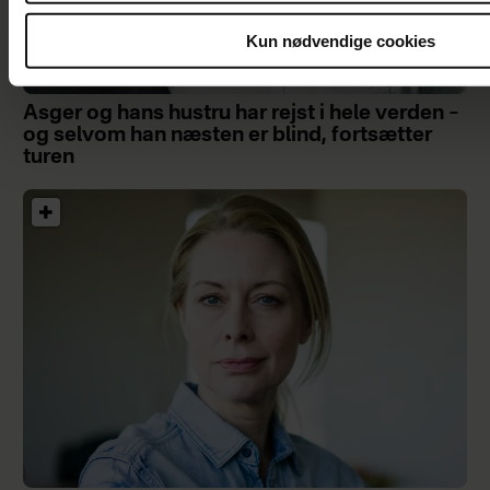
Kun nødvendige cookies
Asger og hans hustru har rejst i hele verden –
og selvom han næsten er blind, fortsætter
turen