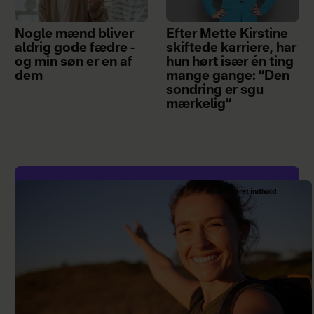
Nogle mænd bliver
Efter Mette Kirstine
aldrig gode fædre -
skiftede karriere, har
og min søn er en af
hun hørt især én ting
dem
mange gange: ”Den
sondring er sgu
mærkelig”
Sponsoreret indhold