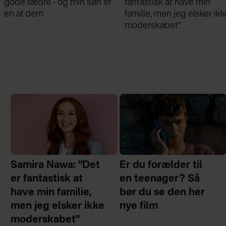
gode fædre - og min søn er
fantastisk at have min
en af dem
familie, men jeg elsker ikk
moderskabet”
Samira Nawa: ”Det
Er du forælder til
er fantastisk at
en teenager? Så
have min familie,
bør du se den her
men jeg elsker ikke
nye film
moderskabet”