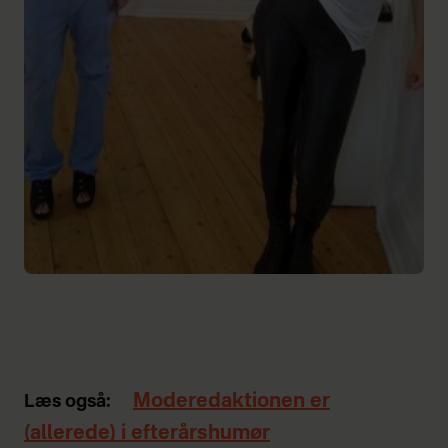
Moderedaktionen er
Læs også:
(allerede) i efterårshumør