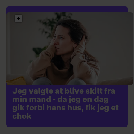
Jeg valgte at blive skilt fra
min mand - da jeg en dag
gik forbi hans hus, fik jeg et
chok