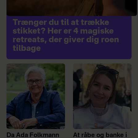
Trænger du til at trække
stikket? Her er 4 magiske
retreats, der giver dig roen
tilbage
Da Ada Folkmann
At råbe og banke i