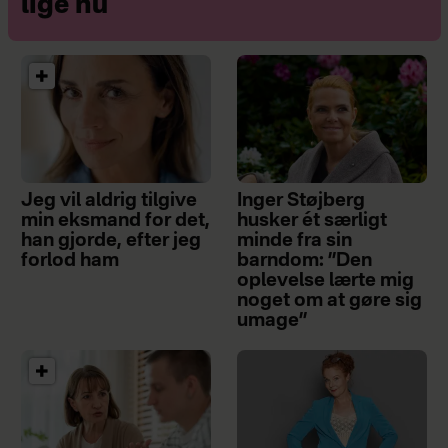
lige nu
Jeg vil aldrig tilgive
Inger Støjberg
min eksmand for det,
husker ét særligt
han gjorde, efter jeg
minde fra sin
forlod ham
barndom: ”Den
oplevelse lærte mig
noget om at gøre sig
umage”