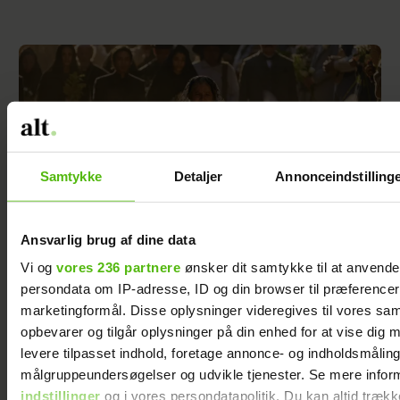
Samtykke
Detaljer
Annonceindstilling
Ansvarlig brug af dine data
Vi og
vores 236 partnere
ønsker dit samtykke til at anvend
persondata om IP-adresse, ID og din browser til præferencer, 
Vi var skeptiske før den 1. sæson, men blev
marketingformål. Disse oplysninger videregives til vores sa
helt tryllebundet – nu kommer sæson 2
opbevarer og tilgår oplysninger på din enhed for at vise dig 
levere tilpasset indhold, foretage annonce- og indholdsmåling
målgruppeundersøgelser og udvikle tjenester. Se mere infor
indstillinger
og i vores persondatapolitik. Du kan altid trækk