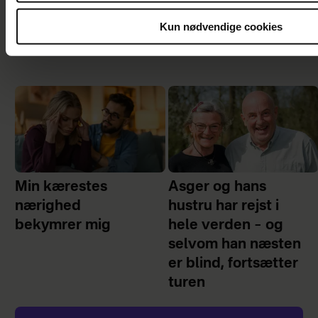
Kun nødvendige cookies
Min kærestes
Asger og hans
nærighed
hustru har rejst i
bekymrer mig
hele verden – og
selvom han næsten
er blind, fortsætter
turen