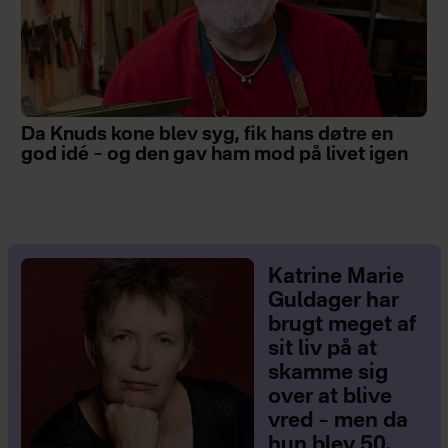
Da Knuds kone blev syg, fik hans døtre en
god idé – og den gav ham mod på livet igen
Katrine Marie
Guldager har
brugt meget af
sit liv på at
skamme sig
over at blive
vred – men da
hun blev 50,