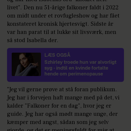
livet". Den nu 51-årige falkoner faldt i 2022
om midt under et rovfugleshow og har fået
konstateret kronisk hjertesvigt. Sidste år
var han parat til at lukke sit livsværk, men
så stod Isabella der.
LÆS OGSÅ
Szhirley troede hun var alvorligt
syg - indtil en kvinde fortalte
hende om perimenopause
"Jeg vil gerne prøve at stå foran publikum.
Jeg har i forvejen haft mange med på det, vi
kalder "Falkoner for en dag", hvor jeg er
guide. Jeg har også mødt mange unge, der
kæmper med angst, sådan som jeg selv
gjorde, og det er meningsfuldt for mig at