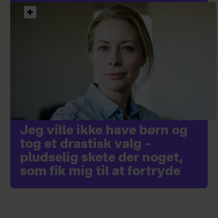
Jeg ville ikke have børn og
tog et drastisk valg –
pludselig skete der noget,
som fik mig til at fortryde