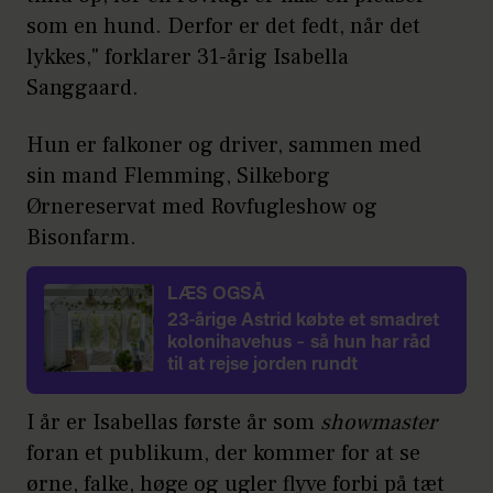
som en hund. Derfor er det fedt, når det
lykkes," forklarer 31-årig Isabella
Sanggaard.
Hun er falkoner og driver, sammen med
sin mand Flemming, Silkeborg
Ørnereservat med Rovfugleshow og
Bisonfarm.
LÆS OGSÅ
23-årige Astrid købte et smadret
kolonihavehus – så hun har råd
til at rejse jorden rundt
I år er Isabellas første år som
showmaster
foran et publikum, der kommer for at se
ørne, falke, høge og ugler flyve forbi på tæt