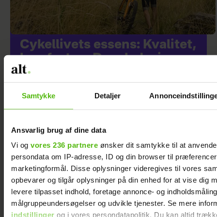
Cykellivets essens: Kvalitet,
komfort og Dansk design
Samtykke
Detaljer
Annonceindstilling
Ansvarlig brug af dine data
Vi og
vores 236 partnere
ønsker dit samtykke til at anvend
persondata om IP-adresse, ID og din browser til præferencer, 
marketingformål. Disse oplysninger videregives til vores sa
opbevarer og tilgår oplysninger på din enhed for at vise dig 
levere tilpasset indhold, foretage annonce- og indholdsmåling
Jeg valgte at blive
Vi var skeptiske før
målgruppeundersøgelser og udvikle tjenester. Se mere infor
skilt fra min mand -
den 1. sæson, men
indstillinger
og i vores persondatapolitik. Du kan altid trækk