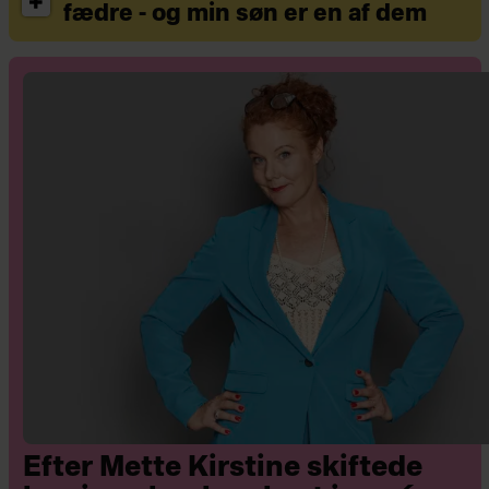
fædre - og min søn er en af dem
Efter Mette Kirstine skiftede