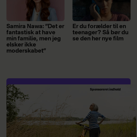
Samira Nawa: ”Det er
Er du forælder til en
fantastisk at have
teenager? Så bør du
min familie, men jeg
se den her nye film
elsker ikke
moderskabet”
Sponsoreret indhold