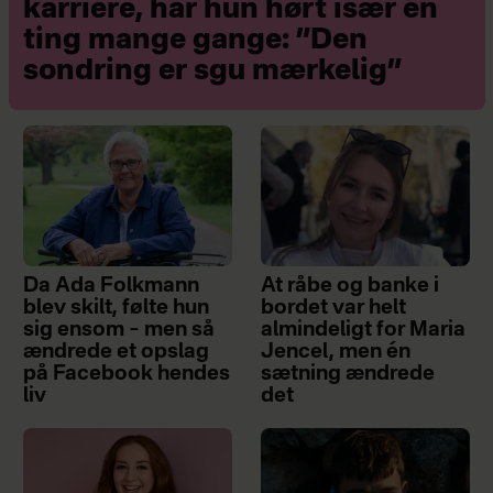
karriere, har hun hørt især én
ting mange gange: ”Den
sondring er sgu mærkelig”
Da Ada Folkmann
At råbe og banke i
blev skilt, følte hun
bordet var helt
sig ensom – men så
almindeligt for Maria
ændrede et opslag
Jencel, men én
på Facebook hendes
sætning ændrede
liv
det