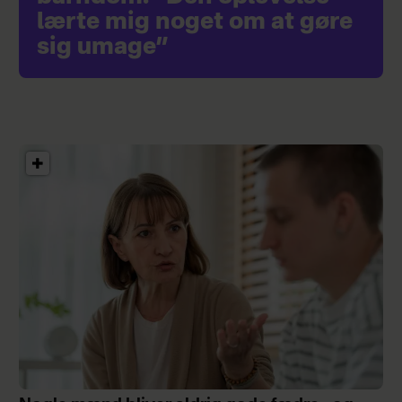
lærte mig noget om at gøre
sig umage”