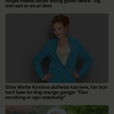
Nogle mænd bliver aldrig gode fædre - og
min søn er en af dem
Efter Mette Kirstine skiftede karriere, har hun
hørt især én ting mange gange: ”Den
sondring er sgu mærkelig”