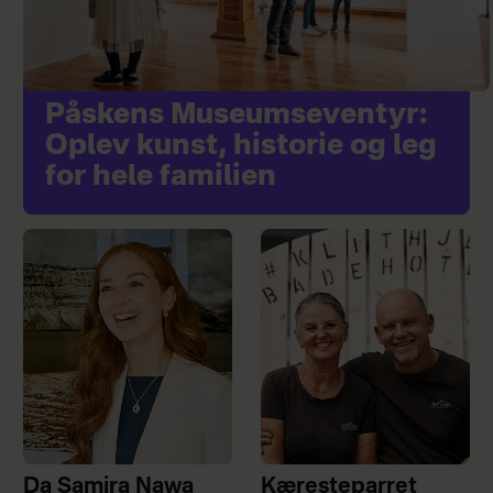
Påskens Museumseventyr:
Oplev kunst, historie og leg
for hele familien
Da Samira Nawa
Kæresteparret