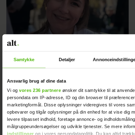
At råbe og banke i bordet var helt almindeligt
for Maria Jencel, men én sætning ændrede
Samtykke
Detaljer
Annonceindstilling
det
Ansvarlig brug af dine data
Vi og
vores 236 partnere
ønsker dit samtykke til at anvend
persondata om IP-adresse, ID og din browser til præferencer, 
marketingformål. Disse oplysninger videregives til vores sa
opbevarer og tilgår oplysninger på din enhed for at vise dig 
levere tilpasset indhold, foretage annonce- og indholdsmåling
målgruppeundersøgelser og udvikle tjenester. Se mere infor
indstillinger
og i vores persondatapolitik. Du kan altid trækk