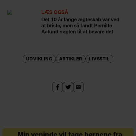
”Kærlighedsdagbogen – 365
budskaber og øvelser der kan
LÆS OGSÅ
Det 10 år lange ægteskab var ved
forvandle dit liv”.
at briste, men så fandt Pernille
Aalund nøglen til at bevare det
Tidligere tv-vært og magasin-
direktør
Bor i Hundested med sin
UDVIKLING
ARTIKLER
LIVSSTIL
mand
Mor til tre
Min veninde vil tage børnene fra