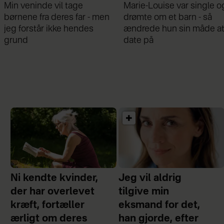
Marie-Louise var single og
Mathilde Gøhler fortælle
drømte om et barn - så
om bruddet med Remee
ændrede hun sin måde at
Var gået fra hinanden fø
date på
graviditeten
Ni kendte kvinder,
Jeg vil aldrig
der har overlevet
tilgive min
kræft, fortæller
eksmand for det,
ærligt om deres
han gjorde, efter