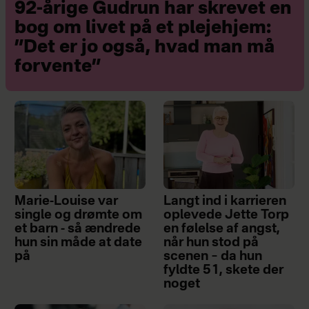
92-årige Gudrun har skrevet en
bog om livet på et plejehjem:
”Det er jo også, hvad man må
forvente”
Marie-Louise var
Langt ind i karrieren
single og drømte om
oplevede Jette Torp
et barn - så ændrede
en følelse af angst,
hun sin måde at date
når hun stod på
på
scenen – da hun
fyldte 51, skete der
noget