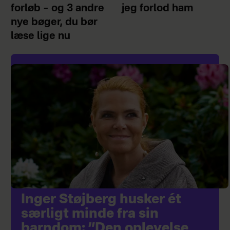
forløb – og 3 andre
jeg forlod ham
nye bøger, du bør
læse lige nu
Inger Støjberg husker ét
særligt minde fra sin
barndom: ”Den oplevelse