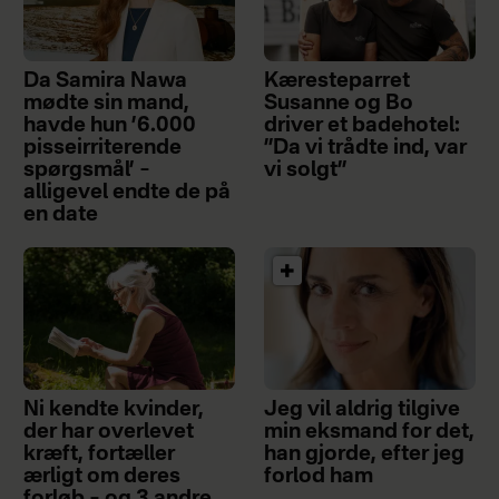
Da Samira Nawa
Kæresteparret
mødte sin mand,
Susanne og Bo
havde hun ’6.000
driver et badehotel:
pisseirriterende
”Da vi trådte ind, var
spørgsmål’ –
vi solgt”
alligevel endte de på
en date
Ni kendte kvinder,
Jeg vil aldrig tilgive
der har overlevet
min eksmand for det,
kræft, fortæller
han gjorde, efter jeg
ærligt om deres
forlod ham