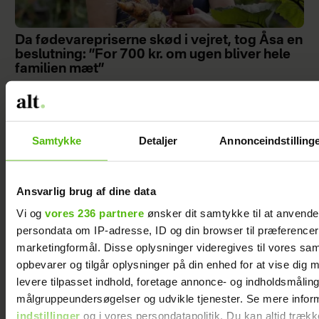
Da fødevarepriserne skød i vejret, tog Åsa en
beslutning: ”For 700 kr. om ugen bliver hele
familien mæt”
Samtykke
Detaljer
Annonceindstilling
Mette Helena
Rasmussen har
fået en hobby,
Ansvarlig brug af dine data
hun aldrig
Vi og
vores 236 partnere
ønsker dit samtykke til at anvend
havde
persondata om IP-adresse, ID og din browser til præferencer, 
forestillet sig,
marketingformål. Disse oplysninger videregives til vores sa
hun ville få
opbevarer og tilgår oplysninger på din enhed for at vise dig 
levere tilpasset indhold, foretage annonce- og indholdsmåling
målgruppeundersøgelser og udvikle tjenester. Se mere infor
indstillinger
og i vores persondatapolitik. Du kan altid trækk