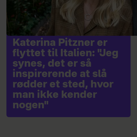
Katerina Pitzner er
flyttet til Italien: "Jeg
synes, det er så
inspirerende at slå
rødder et sted, hvor
man ikke kender
nogen"