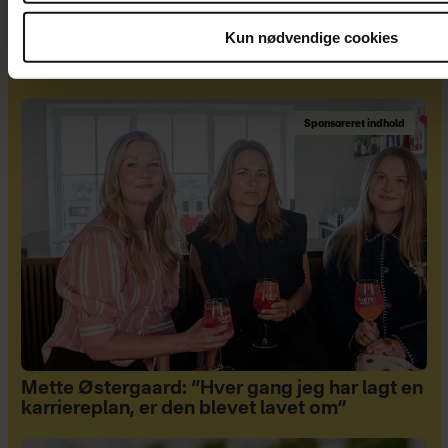
valgt at blive i
Kun nødvendige cookies
ægteskabet
Sponsoreret indhold
Mette Østergaard: “Hver gang jeg har lagt en
karriereplan, er den blevet lavet om”