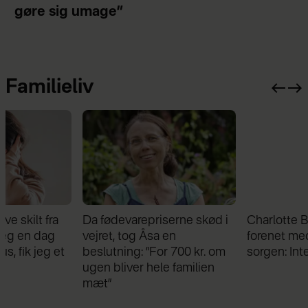
gøre sig umage”
Familieliv
Da fødevarepriserne skød i
Charlotte Bøving blev
vejret, tog Åsa en
forenet med sin bror i
beslutning: ”For 700 kr. om
sorgen: Intet kan skille os
ugen bliver hele familien
mæt”