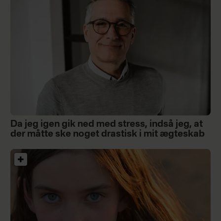
Da jeg igen gik ned med stress, indså jeg, at
der måtte ske noget drastisk i mit ægteskab