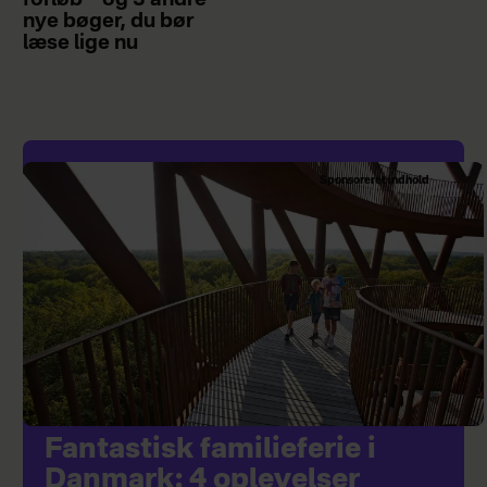
forløb – og 3 andre
nye bøger, du bør
læse lige nu
Sponsoreret indhold
Fantastisk familieferie i
Danmark: 4 oplevelser