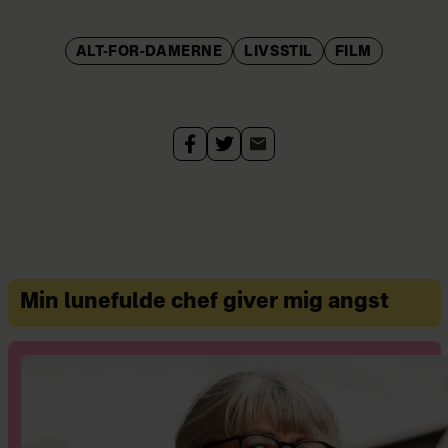
ALT-FOR-DAMERNE
LIVSSTIL
FILM
Min lunefulde chef giver mig angst