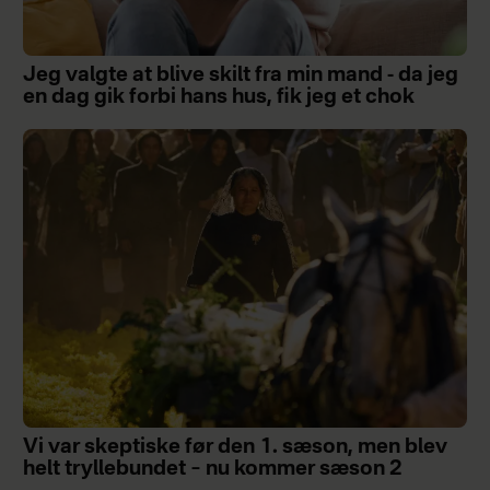
Jeg valgte at blive skilt fra min mand - da jeg
en dag gik forbi hans hus, fik jeg et chok
Vi var skeptiske før den 1. sæson, men blev
helt tryllebundet – nu kommer sæson 2