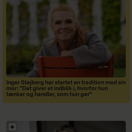
Inger Støjberg har startet en tradition med sin
mor: ”Det giver et indblik i, hvorfor hun
tænker og handler, som hun gør”