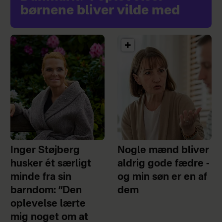
børnene bliver vilde med
Inger Støjberg
Nogle mænd bliver
husker ét særligt
aldrig gode fædre -
minde fra sin
og min søn er en af
barndom: ”Den
dem
oplevelse lærte
mig noget om at