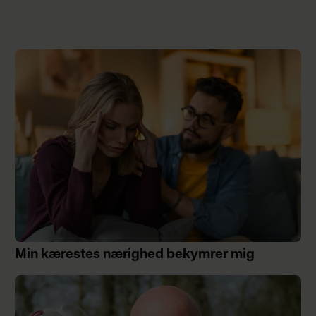
Min kærestes nærighed bekymrer mig