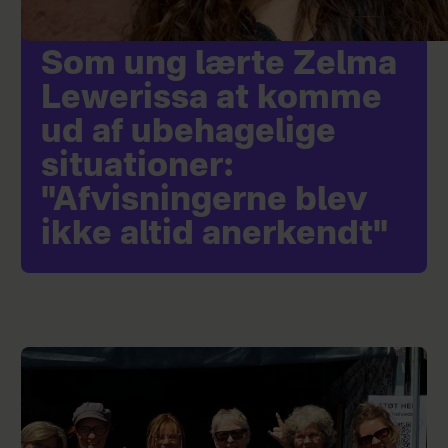
Som ung lærte Zelma
Lewerissa at komme
ud af ubehagelige
situationer:
"Afvisningerne blev
ikke altid anerkendt"