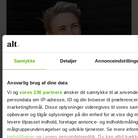
Samtykke
Detaljer
Annonceindstilling
Mette Helena Rasmussen har fået en hobby,
Ansvarlig brug af dine data
hun aldrig havde forestillet sig, hun ville få
Vi og
vores 236 partnere
ønsker dit samtykke til at anvend
persondata om IP-adresse, ID og din browser til præferencer, 
marketingformål. Disse oplysninger videregives til vores sa
opbevarer og tilgår oplysninger på din enhed for at vise dig 
levere tilpasset indhold, foretage annonce- og indholdsmåling
målgruppeundersøgelser og udvikle tjenester. Se mere infor
indstillinger
og i vores persondatapolitik. Du kan altid trækk