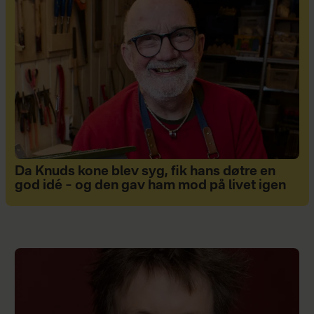
Da Knuds kone blev syg, fik hans døtre en
god idé – og den gav ham mod på livet igen