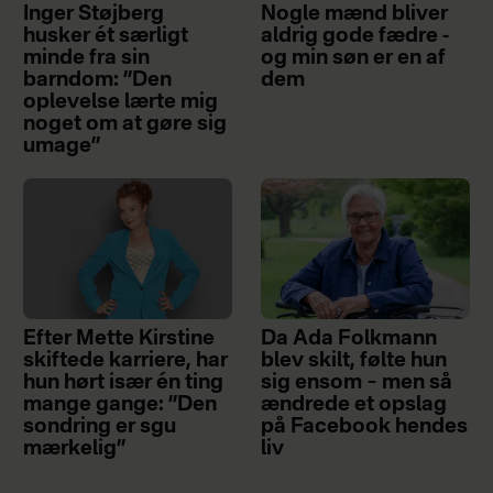
Inger Støjberg
Nogle mænd bliver
husker ét særligt
aldrig gode fædre -
minde fra sin
og min søn er en af
barndom: ”Den
dem
oplevelse lærte mig
noget om at gøre sig
umage”
Efter Mette Kirstine
Da Ada Folkmann
skiftede karriere, har
blev skilt, følte hun
hun hørt især én ting
sig ensom – men så
mange gange: ”Den
ændrede et opslag
sondring er sgu
på Facebook hendes
mærkelig”
liv