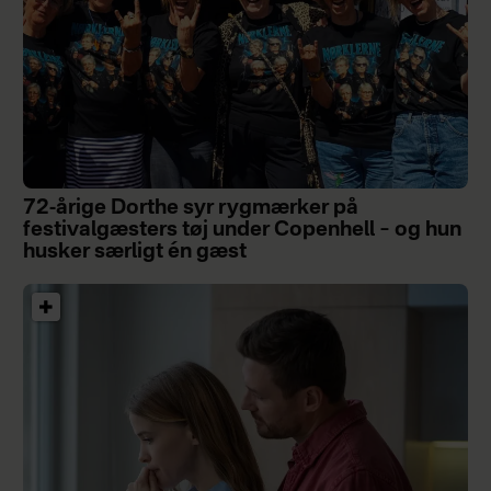
72-årige Dorthe syr rygmærker på
festivalgæsters tøj under Copenhell – og hun
husker særligt én gæst