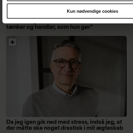
Kun nødvendige cookies
Inger Støjberg har startet en tradition med sin
mor: ”Det giver et indblik i, hvorfor hun
tænker og handler, som hun gør”
Da jeg igen gik ned med stress, indså jeg, at
der måtte ske noget drastisk i mit ægteskab