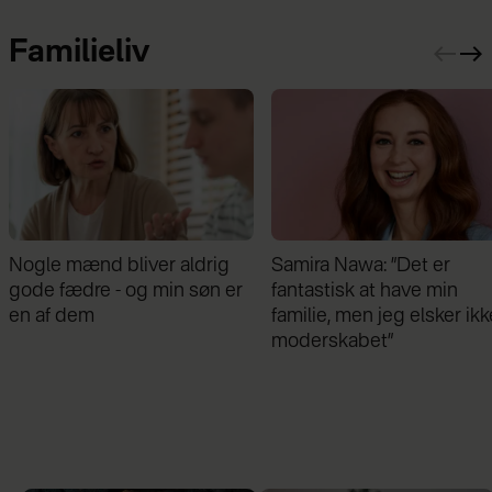
Familieliv
Samira Nawa: ”Det er
Jeg valgte at blive skilt fr
fantastisk at have min
min mand - da jeg en dag
familie, men jeg elsker ikke
gik forbi hans hus, fik jeg 
moderskabet”
chok