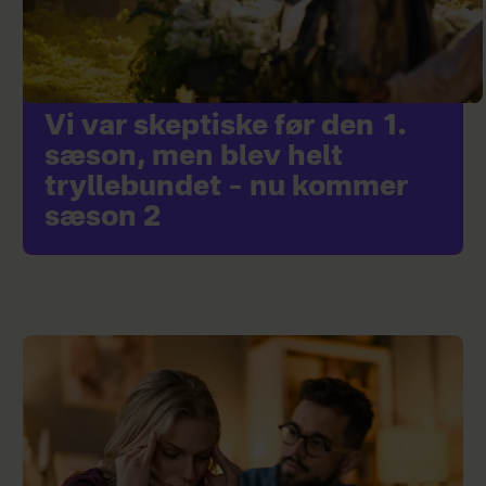
Vi var skeptiske før den 1.
sæson, men blev helt
tryllebundet – nu kommer
sæson 2