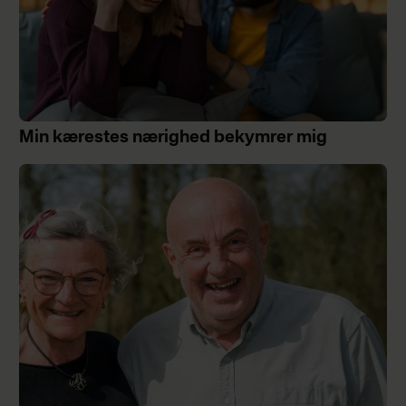
Min kærestes nærighed bekymrer mig