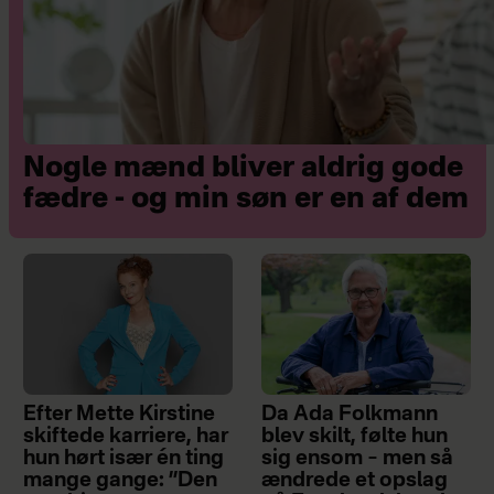
Nogle mænd bliver aldrig gode
fædre - og min søn er en af dem
Efter Mette Kirstine
Da Ada Folkmann
skiftede karriere, har
blev skilt, følte hun
hun hørt især én ting
sig ensom – men så
mange gange: ”Den
ændrede et opslag