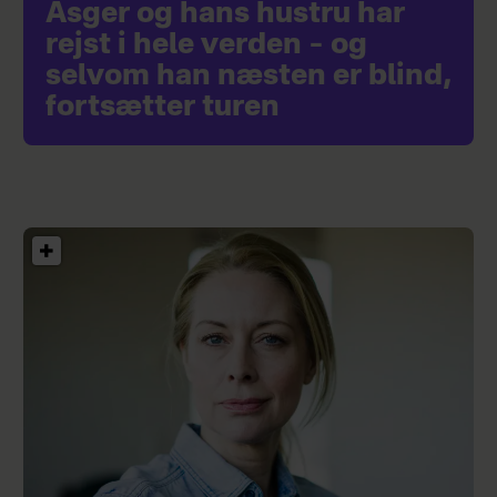
Asger og hans hustru har
rejst i hele verden – og
selvom han næsten er blind,
fortsætter turen