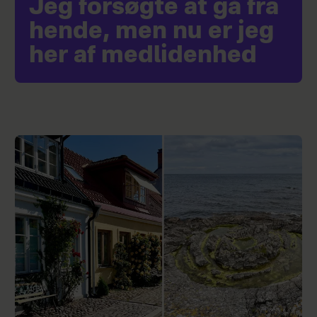
Jeg forsøgte at gå fra
hende, men nu er jeg
her af medlidenhed