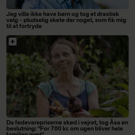
Jeg ville ikke have børn og tog et drastisk
valg – pludselig skete der noget, som fik mig
til at fortryde
Da fødevarepriserne skød i vejret, tog Åsa en
beslutning: ”For 700 kr. om ugen bliver hele
familien mæt”