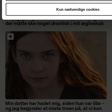
Kun nødvendige cookies
Da jeg igen gik ned med stress, indså jeg, at
der måtte ske noget drastisk i mit ægteskab
Min datter har hadet mig, siden hun var lille –
og jeg begynder at miste troen på, at vi kan