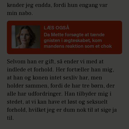
kender jeg endda, fordi hun engang var
min nabo.
LÆS OGSÅ
Da Mette forsøgte at tænde
gnisten i ægteskabet, kom
mandens reaktion som et chok
Selvom han er gift, så ender vi med at
indlede et forhold. Her fortæller han mig,
at han og konen intet sexliv har, men
holder sammen, fordi de har tre børn, der
alle har udfordringer. Han tilbyder mig i
stedet, at vi kan have et løst og seksuelt
forhold, hvilket jeg er dum nok til at sige ja
til.