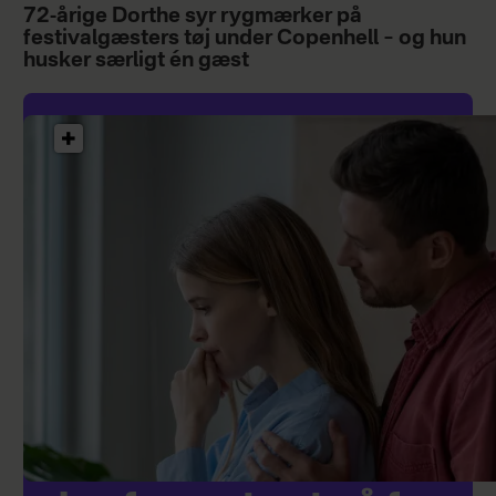
72-årige Dorthe syr rygmærker på
festivalgæsters tøj under Copenhell – og hun
husker særligt én gæst