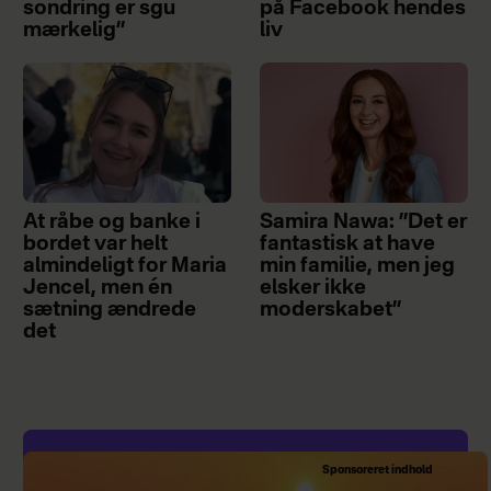
sondring er sgu
på Facebook hendes
mærkelig”
liv
At råbe og banke i
Samira Nawa: ”Det er
bordet var helt
fantastisk at have
almindeligt for Maria
min familie, men jeg
Jencel, men én
elsker ikke
sætning ændrede
moderskabet”
det
Sponsoreret indhold