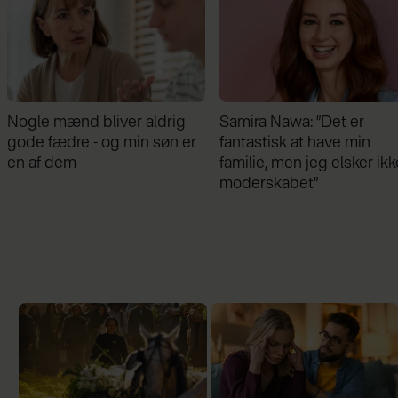
drig
Samira Nawa: ”Det er
Jeg valgte at blive
søn er
fantastisk at have min
min mand - da je
familie, men jeg elsker ikke
gik forbi hans hus,
moderskabet”
chok