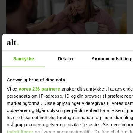
Samtykke
Detaljer
Annonceindstilling
Han har løjet for mig fra dag ét - alligevel har
jeg valgt at blive i ægteskabet
Ansvarlig brug af dine data
Vi og
vores 236 partnere
ønsker dit samtykke til at anvend
persondata om IP-adresse, ID og din browser til præferencer, 
marketingformål. Disse oplysninger videregives til vores sa
opbevarer og tilgår oplysninger på din enhed for at vise dig 
levere tilpasset indhold, foretage annonce- og indholdsmåling
målgruppeundersøgelser og udvikle tjenester. Se mere infor
indstillinger
og i vores persondatapolitik. Du kan altid trækk