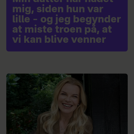
mig, siden hun var
lille – og jeg begynder
at miste troen på, at
vi kan blive venner