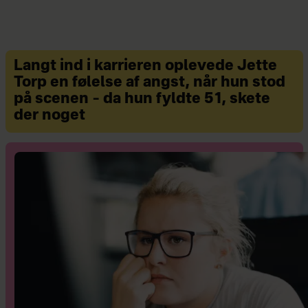
fast brevkasseredaktør på ugebladet
Hjemmet, hvor hun også arbejder
med og skriver fiktion. Hun er
derudover forfatter til romanen
Langt ind i karrieren oplevede Jette
'Babyalarm – en psykologisk thriller
Torp en følelse af angst, når hun stod
på scenen – da hun fyldte 51, skete
om en nybagt mor'. Vibeke bor i Valby
der noget
i en sammenbragt familie med mand,
tre børn samt kat.