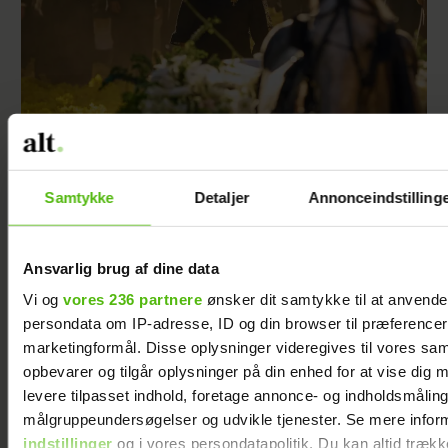
Vi var skeptiske før den 1. sæson, men blev
Samtykke
Detaljer
Annonceindstilling
helt tryllebundet – nu kommer sæson 2
Ansvarlig brug af dine data
Vi og
vores 236 partnere
ønsker dit samtykke til at anvend
persondata om IP-adresse, ID og din browser til præferencer, 
marketingformål. Disse oplysninger videregives til vores sa
opbevarer og tilgår oplysninger på din enhed for at vise dig 
levere tilpasset indhold, foretage annonce- og indholdsmåling
målgruppeundersøgelser og udvikle tjenester. Se mere infor
indstillinger
og i vores persondatapolitik. Du kan altid trækk