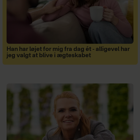
Han har løjet for mig fra dag ét - alligevel har
jeg valgt at blive i ægteskabet