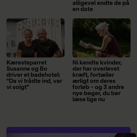
alligevel endte de på
en date
Kæresteparret
Ni kendte kvinder,
Susanne og Bo
der har overlevet
driver et badehotel:
kræft, fortæller
”Da vi trådte ind, var
ærligt om deres
vi solgt”
forløb – og 3 andre
nye bøger, du bør
læse lige nu