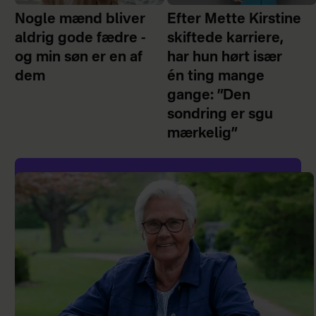
Nogle mænd bliver
Efter Mette Kirstine
aldrig gode fædre -
skiftede karriere,
og min søn er en af
har hun hørt især
dem
én ting mange
gange: ”Den
sondring er sgu
mærkelig”