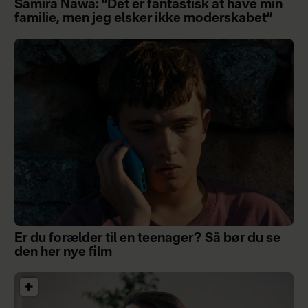
Samira Nawa: ”Det er fantastisk at have min
familie, men jeg elsker ikke moderskabet”
Er du forælder til en teenager? Så bør du se
den her nye film