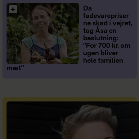
Da
fødevarepriser
ne skød i vejret,
tog Åsa en
beslutning:
”For 700 kr. om
ugen bliver
hele familien
mæt”