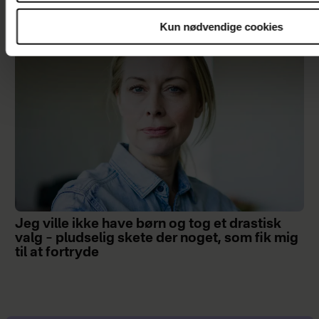
Kun nødvendige cookies
Jeg ville ikke have børn og tog et drastisk
valg – pludselig skete der noget, som fik mig
til at fortryde