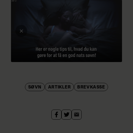
tanker med? Så skriv til Vibeke Dorph
og få råd om parforholdsproblemer,
familiekonflikter, kærestesorger eller
andre problemer, du meget gerne vil
have løst.
Mails sendes til
brevkassen@hjemmet.dk
.
Breve til: Hjemmet, Spørg Vibeke,
Strødamvej 46, 2100 København Ø.
SØVN
ARTIKLER
BREVKASSE
Alle får svar, og udvalgte breve
bringes anonymt i Hjemmet under
mærke.
Vibeke Dorph har i over 10 år været