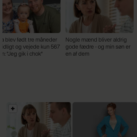
Nogle mænd bliver aldrig
Samira Nawa: ”Det er
gode fædre - og min søn er
fantastisk at have min
en af dem
familie, men jeg elsker ikk
moderskabet”