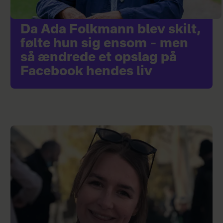
Da Ada Folkmann blev skilt,
følte hun sig ensom – men
så ændrede et opslag på
Facebook hendes liv