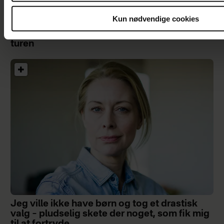
Kun nødvendige cookies
Asger og hans hustru har rejst i hele verden –
og selvom han næsten er blind, fortsætter
turen
Jeg ville ikke have børn og tog et drastisk
valg – pludselig skete der noget, som fik mig