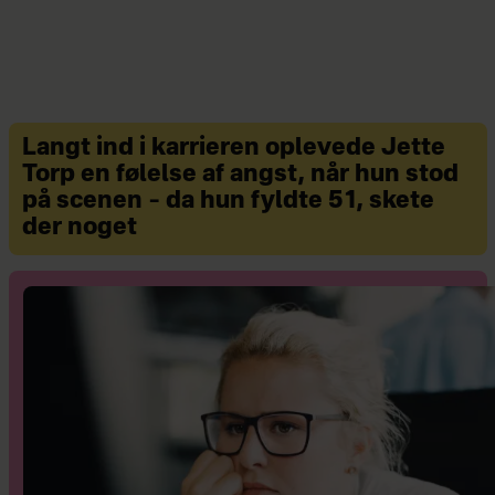
Mails sendes
til
brevkassen@hjemmet.dk
. Breve
til: Hjemmet, Spørg Vibeke,
Strødamvej 46, 2100 København Ø.
Alle får svar, og udvalgte breve
Langt ind i karrieren oplevede Jette
Torp en følelse af angst, når hun stod
bringes anonymt i Hjemmet under
på scenen – da hun fyldte 51, skete
mærke.
der noget