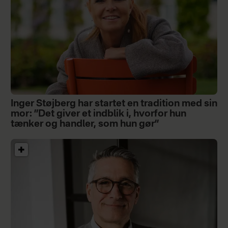
Inger Støjberg har startet en tradition med sin
mor: ”Det giver et indblik i, hvorfor hun
tænker og handler, som hun gør”