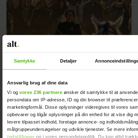
Samtykke
Detaljer
Annonceindstilling
Ansvarlig brug af dine data
Vi var skeptiske før den 1. sæson, men blev
Vi og
vores 236 partnere
ønsker dit samtykke til at anvend
helt tryllebundet – nu kommer sæson 2
persondata om IP-adresse, ID og din browser til præferencer, 
marketingformål. Disse oplysninger videregives til vores sa
opbevarer og tilgår oplysninger på din enhed for at vise dig 
levere tilpasset indhold, foretage annonce- og indholdsmåling
målgruppeundersøgelser og udvikle tjenester. Se mere infor
indstillinger
og i vores persondatapolitik. Du kan altid trækk