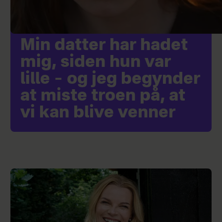
Min datter har hadet
mig, siden hun var
lille – og jeg begynder
at miste troen på, at
vi kan blive venner