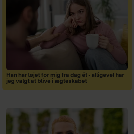
Han har løjet for mig fra dag ét - alligevel har
jeg valgt at blive i ægteskabet