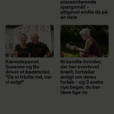
pisseirriterende
spørgsmål’ –
alligevel endte de på
en date
Kæresteparret
Ni kendte kvinder,
Susanne og Bo
der har overlevet
driver et badehotel:
kræft, fortæller
”Da vi trådte ind, var
ærligt om deres
vi solgt”
forløb – og 3 andre
nye bøger, du bør
læse lige nu