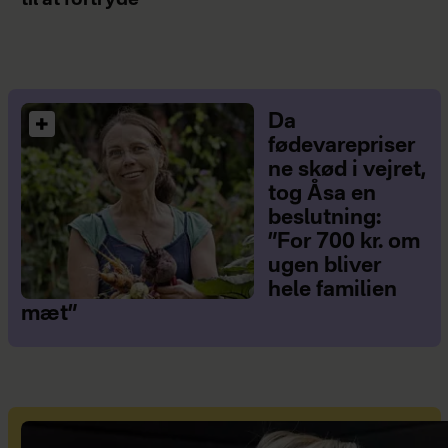
til at fortryde
Da
fødevarepriser
ne skød i vejret,
tog Åsa en
beslutning:
”For 700 kr. om
ugen bliver
hele familien
mæt”