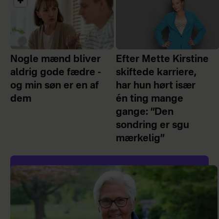
Nogle mænd bliver
Efter Mette Kirstine
aldrig gode fædre -
skiftede karriere,
og min søn er en af
har hun hørt især
dem
én ting mange
gange: ”Den
sondring er sgu
mærkelig”