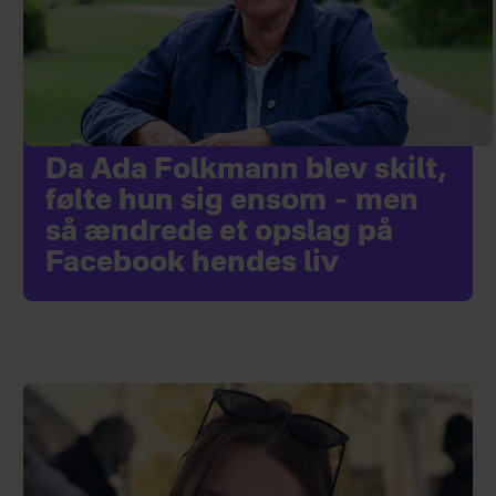
Da Ada Folkmann blev skilt,
følte hun sig ensom – men
så ændrede et opslag på
Facebook hendes liv