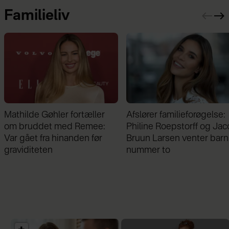
Familieliv
Afslører familieforøgelse:
Freja blev født tre måned
Philine Roepstorff og Jacob
for tidligt og vejede kun 
Bruun Larsen venter barn
gram: ”Jeg gik i chok”
nummer to