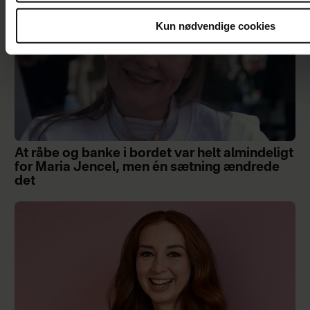
Kun nødvendige cookies
At råbe og banke i bordet var helt almindeligt
for Maria Jencel, men én sætning ændrede
det