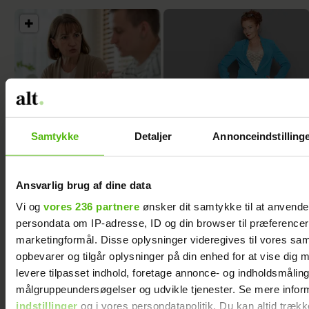
Nogle mænd bliver
Efter Mette Kirstine
aldrig gode fædre -
skiftede karriere,
Samtykke
Detaljer
Annonceindstilling
og min søn er en af
har hun hørt især
dem
én ting mange
gange: ”Den
Ansvarlig brug af dine data
sondring er sgu
Vi og
vores 236 partnere
ønsker dit samtykke til at anvend
mærkelig”
persondata om IP-adresse, ID og din browser til præferencer, 
marketingformål. Disse oplysninger videregives til vores sa
opbevarer og tilgår oplysninger på din enhed for at vise dig 
levere tilpasset indhold, foretage annonce- og indholdsmåling
målgruppeundersøgelser og udvikle tjenester. Se mere infor
indstillinger
og i vores persondatapolitik. Du kan altid trækk