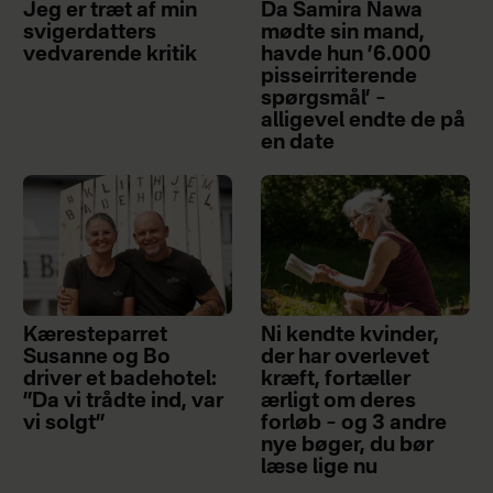
Jeg er træt af min
Da Samira Nawa
svigerdatters
mødte sin mand,
vedvarende kritik
havde hun ’6.000
pisseirriterende
spørgsmål’ –
alligevel endte de på
en date
Kæresteparret
Ni kendte kvinder,
Susanne og Bo
der har overlevet
driver et badehotel:
kræft, fortæller
”Da vi trådte ind, var
ærligt om deres
vi solgt”
forløb – og 3 andre
nye bøger, du bør
læse lige nu