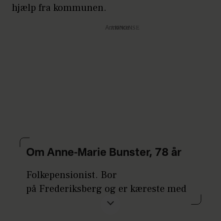
hjælp fra kommunen.
Annonce
Om Anne-Marie Bunster, 78 år
Folkepensionist. Bor
på Frederiksberg og er kæreste med
Per, 81 år, som er pen­sionist og bor i
Hundige.