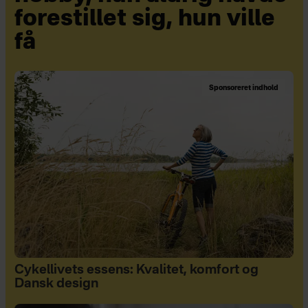
forestillet sig, hun ville
få
Sponsoreret indhold
Cykellivets essens: Kvalitet, komfort og
Dansk design