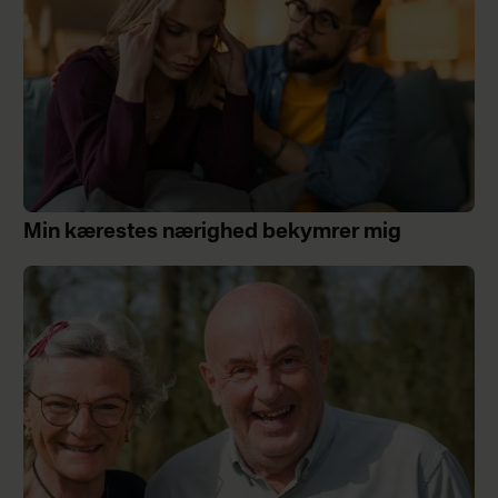
Min kærestes nærighed bekymrer mig