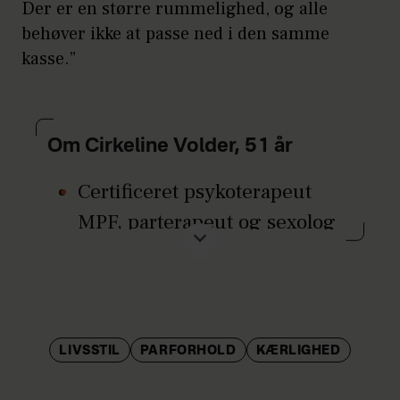
Der er en større rummelighed, og alle
behøver ikke at passe ned i den samme
kasse.”
Om Cirkeline Volder, 51 år
Certificeret psykoterapeut
MPF, parterapeut og sexolog
med speciale i parrelationer
samt indehaver af
virksomheden The Praxis i
København.
LIVSSTIL
PARFORHOLD
KÆRLIGHED
Lever selv i et COLA-forhold.