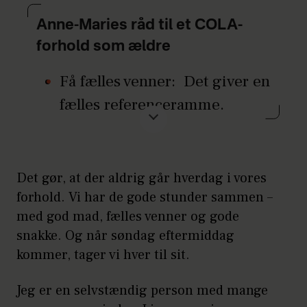
Anne-Maries råd til et COLA-
forhold som ældre
Få fælles venner: Det giver en
fælles referenceramme.
Oplev verden sammen: Det er
den bedste måde at connecte
Det gør, at der aldrig går hverdag i vores
på og få fælles oplevelser.
forhold. Vi har de gode stunder sammen –
Ny tiden sammen - og hver
med god mad, fælles venner og gode
for sig: Og husk, at I ikke ejer
snakke. Og når søndag eftermiddag
hinanden.
kommer, tager vi hver til sit.
Jeg er en selvstændig person med mange