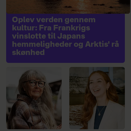
Oplev verden gennem
kultur: Fra Frankrigs
vinslotte til Japans
hemmeligheder og Arktis' rå
skønhed