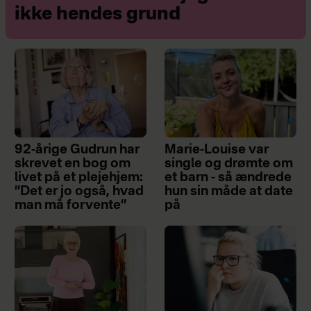
ikke hendes grund
92-årige Gudrun har
Marie-Louise var
skrevet en bog om
single og drømte om
livet på et plejehjem:
et barn - så ændrede
”Det er jo også, hvad
hun sin måde at date
man må forvente”
på