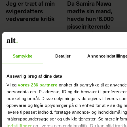
Jeg er træt af min
Da Samira Nawa
svigerdatters
mødte sin mand,
vedvarende kritik
havde hun ’6.000
pisseirriterende
spørgsmål’ –
alligevel endte de
på en date
Samtykke
Detaljer
Annonceindstilling
Ansvarlig brug af dine data
Familieliv
Vi og
vores 236 partnere
ønsker dit samtykke til at anvend
persondata om IP-adresse, ID og din browser til præferencer, 
marketingformål. Disse oplysninger videregives til vores sa
opbevarer og tilgår oplysninger på din enhed for at vise dig 
levere tilpasset indhold, foretage annonce- og indholdsmåling
målgruppeundersøgelser og udvikle tjenester. Se mere infor
indstillinger
og i vores persondatapolitik. Du kan altid trækk