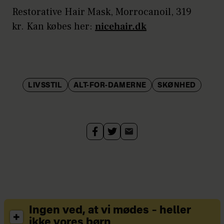
Restorative Hair Mask, Morrocanoil, 319
kr. Kan købes her:
nicehair.dk
LIVSSTIL
ALT-FOR-DAMERNE
SKØNHED
Ingen ved, at vi mødes – heller
ikke vores børn