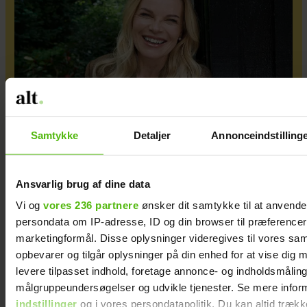
Samtykke
Detaljer
Annonceindstilling
Katerina Pitzner er flyttet til Italien: "Jeg
synes, det er så inspirerende at slå rødder et
Ansvarlig brug af dine data
sted, hvor man ikke kender nogen"
Vi og
vores 236 partnere
ønsker dit samtykke til at anvend
persondata om IP-adresse, ID og din browser til præferencer, 
marketingformål. Disse oplysninger videregives til vores sa
opbevarer og tilgår oplysninger på din enhed for at vise dig 
levere tilpasset indhold, foretage annonce- og indholdsmåling
målgruppeundersøgelser og udvikle tjenester. Se mere infor
indstillinger
og i vores persondatapolitik. Du kan altid trækk