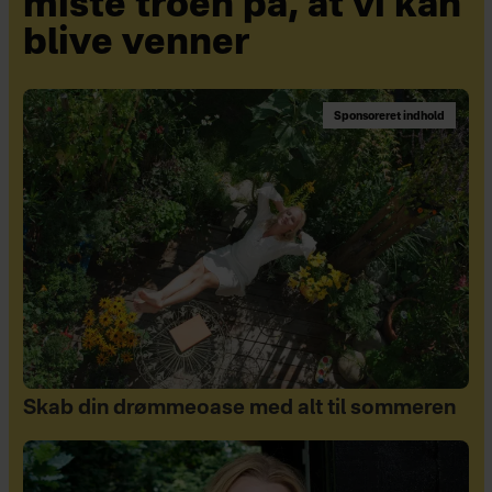
miste troen på, at vi kan
blive venner
Sponsoreret indhold
Skab din drømmeoase med alt til sommeren