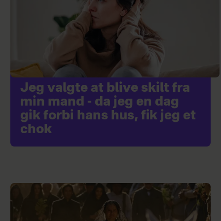
Jeg valgte at blive skilt fra
min mand - da jeg en dag
gik forbi hans hus, fik jeg et
chok