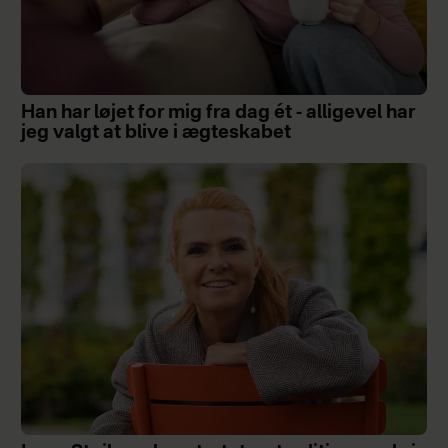
Han har løjet for mig fra dag ét - alligevel har
jeg valgt at blive i ægteskabet