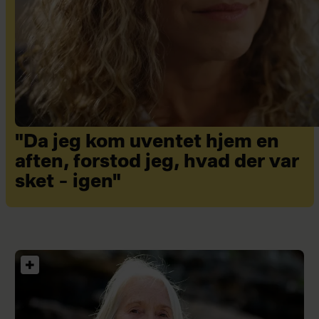
"Da jeg kom uventet hjem en
aften, forstod jeg, hvad der var
sket – igen"