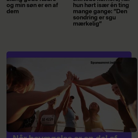
og min søn er en af
hun hørt især én ting
dem
mange gange: ”Den
sondring er sgu
mærkelig”
Sponsoreret indhold