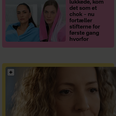
lukkede, kom
det som et
chok – nu
fortæller
stifterne for
første gang
hvorfor