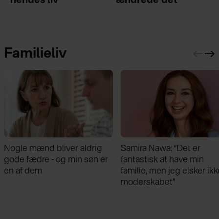
hendes liv
ændrede det
Familieliv
Samira Nawa: ”Det er
Jeg valgte at blive skilt fr
fantastisk at have min
min mand - da jeg en dag
familie, men jeg elsker ikke
gik forbi hans hus, fik jeg 
moderskabet”
chok