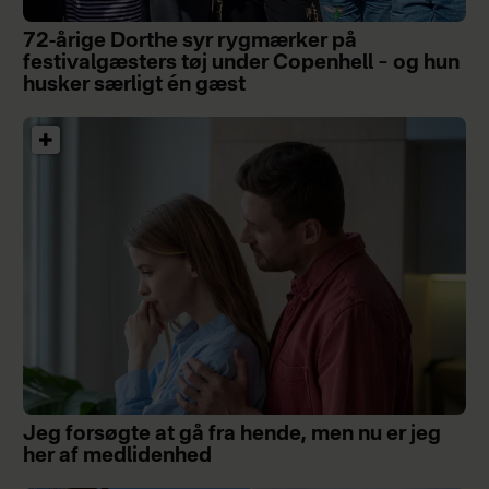
72-årige Dorthe syr rygmærker på
festivalgæsters tøj under Copenhell – og hun
husker særligt én gæst
Jeg forsøgte at gå fra hende, men nu er jeg
her af medlidenhed