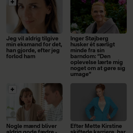
Jeg vil aldrig tilgive
Inger Støjberg
min eksmand for det,
husker ét særligt
han gjorde, efter jeg
minde fra sin
forlod ham
barndom: ”Den
oplevelse lærte mig
noget om at gøre sig
umage”
Nogle mænd bliver
Efter Mette Kirstine
aldrig gode fædre -
skiftede karriere, har