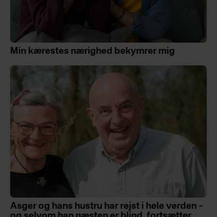
Min kærestes nærighed bekymrer mig
Asger og hans hustru har rejst i hele verden –
og selvom han næsten er blind, fortsætter