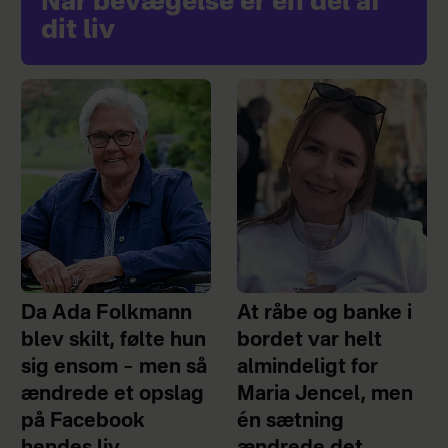
Når bevægelse er en del af
dit liv
Da Ada Folkmann
At råbe og banke i
blev skilt, følte hun
bordet var helt
sig ensom – men så
almindeligt for
ændrede et opslag
Maria Jencel, men
på Facebook
én sætning