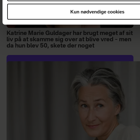
Kun nødvendige cookies
Katrine Marie Guldager har brugt meget af sit
liv på at skamme sig over at blive vred – men
da hun blev 50, skete der noget