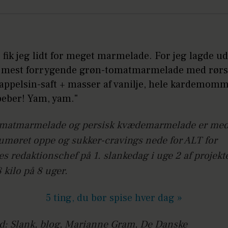
r fik jeg lidt for meget marmelade. For jeg lagde u
 mest forrygende grøn-tomatmarmelade med rørs
 appelsin-saft + masser af vanilje, hele kardemom
peber! Yam, yam."
matmarmelade og persisk kvædemarmelade er med t
umøret oppe og sukker-cravings nede for ALT for
s redaktionschef på 1. slankedag i uge 2 af projekt
8 kilo på 8 uger.
5 ting, du bør spise hver dag »
d: Slank, blog, Marianne Gram
, De Danske