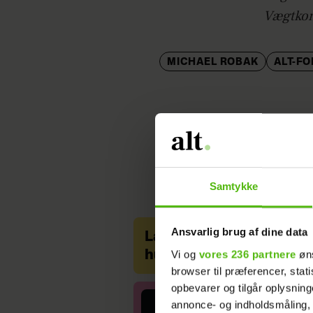
Vægtkon
MICHAEL ROBAK
ALT-F
Samtykke
Ansvarlig brug af dine data
Langt ind i karrieren op
Vi og
vores 236 partnere
øns
hun fyldte 51, skete de
browser til præferencer, stat
opbevarer og tilgår oplysning
annonce- og indholdsmåling,