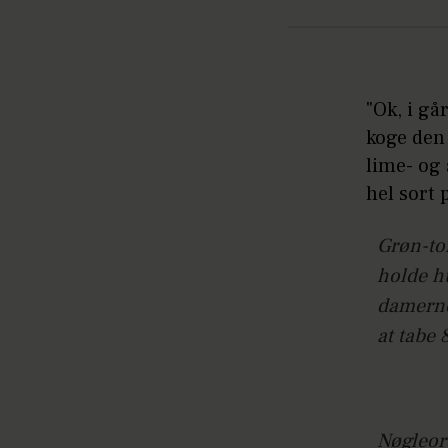
"Ok, i gå
koge den
lime- og
hel sort 
Grøn-to
holde h
damerne
at tabe 
Nøgleor