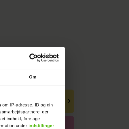
Om
n stod på scenen – da
a om IP-adresse, ID og din
s samarbejdspartnere, der
set indhold, foretage
lde chef
ormation under
indstillinger