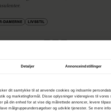
sulenter.
OR-DAMERNE
LIVSSTIL
Detaljer
Annonceindstillinger
levede Jette Torp en følelse af angst, når hu
ker dit samtykke til at anvende cookies og indsamle persondat
r noget
istik og marketingformål. Disse oplysninger videregives til vore
er på din enhed for at vise dig målrettede annoncer, levere tilpas
Min lunefu
 lave målgruppeundersøgelser og udvikle tjenester. Se mere inf