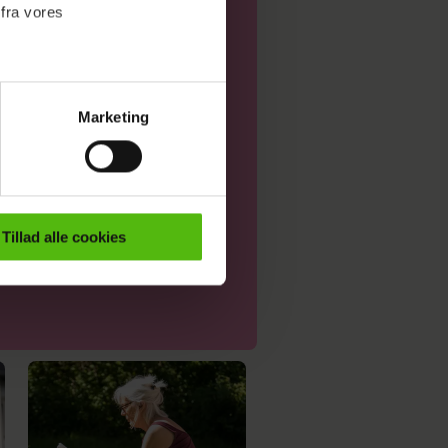
 fra vores
angst
Marketing
ournalistisk indhold til dig.
emmeside. Vi indsamler data
er samt til brug for
ktioner i forbindelse med
Tillad alle cookies
e mere om vores brug af
 både