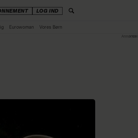
ONNEMENT
LOG IND
ig
Eurowoman
Vores Børn
Annonce