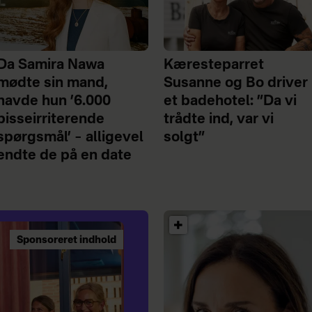
Da Samira Nawa
Kæresteparret
mødte sin mand,
Susanne og Bo driver
havde hun ’6.000
et badehotel: ”Da vi
pisseirriterende
trådte ind, var vi
spørgsmål’ – alligevel
solgt”
endte de på en date
Sponsoreret indhold