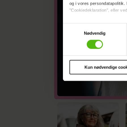
og i vores persondatapolitik. 
"Cookiedeklaration", eller ved
Dine valg anvendes på hele w
Samtykkevalg
Nødvendig
Vi ønsker dit samtykke til at 
Vi anvender egne cookies og c
om IP, ID og din browser for a
markedsføring, så vi kan opti
sociale medier.
Kun nødvendige cook
Du kan til enhver tid trække 
cookies, samarbejdspartnere 
vores
privatlivspolitik
og
co