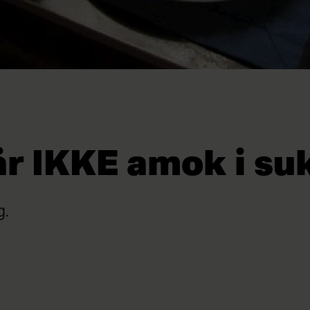
år IKKE amok i su
g.