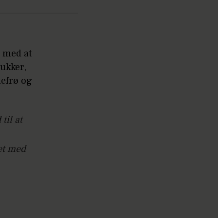
d med at
ukker,
mefrø og
il at
et med