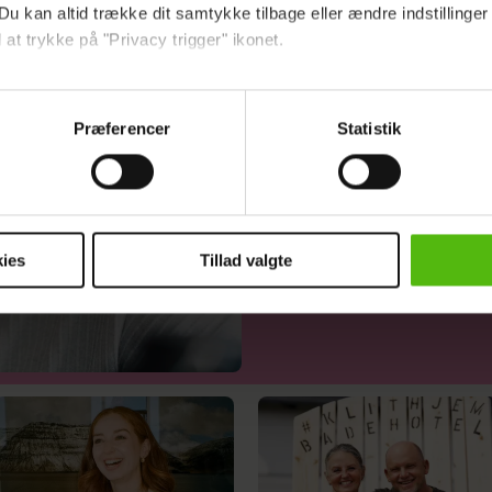
Du kan altid trække dit samtykke tilbage eller ændre indstillinger
giver mig 
 at trykke på "Privacy trigger" ikonet.
ebsitet.
Præferencer
Statistik
indsamle og bruge data for at kunne levere og finansiere relevant j
ookies fra tredjeparter til at at optimere dit besøg på vores hj
t sikre funktionalitet, generere statistik og huske dine præferenc
mere vores reklametiltag på sociale medier og til at vise dig fun
ies
Tillad valgte
dit samtykke tilbage via linket i vores cookiepolitik. Du kan læs
og behandling af dine personoplysninger i forbindelse hermed i
okiepolitik
.