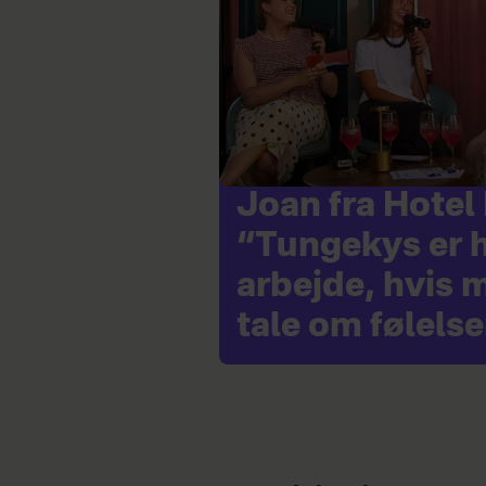
Joan fra Hotel
“Tungekys er 
arbejde, hvis 
tale om følelse