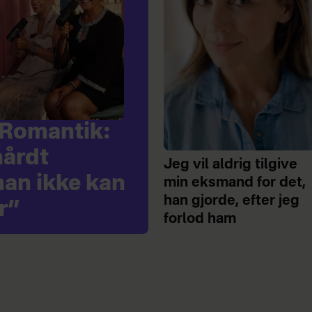
 Romantik:
hårdt
Jeg vil aldrig tilgive
man ikke kan
min eksmand for det,
han gjorde, efter jeg
r”
forlod ham