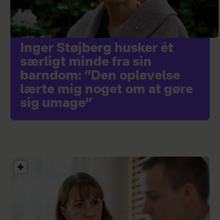
Inger Støjberg husker ét
særligt minde fra sin
barndom: ”Den oplevelse
lærte mig noget om at gøre
sig umage”