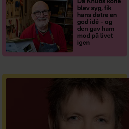
Da Knuds kone
blev syg, fik
hans døtre en
god idé – og
den gav ham
mod på livet
igen