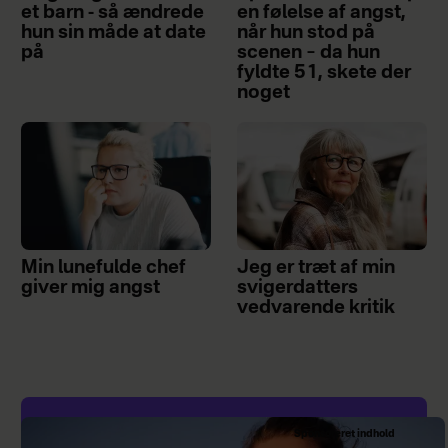
et barn - så ændrede
en følelse af angst,
hun sin måde at date
når hun stod på
på
scenen – da hun
fyldte 51, skete der
noget
Min lunefulde chef
Jeg er træt af min
giver mig angst
svigerdatters
vedvarende kritik
Sponsoreret indhold