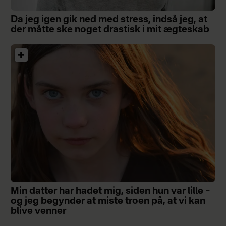
Da jeg igen gik ned med stress, indså jeg, at
der måtte ske noget drastisk i mit ægteskab
Min datter har hadet mig, siden hun var lille –
og jeg begynder at miste troen på, at vi kan
blive venner