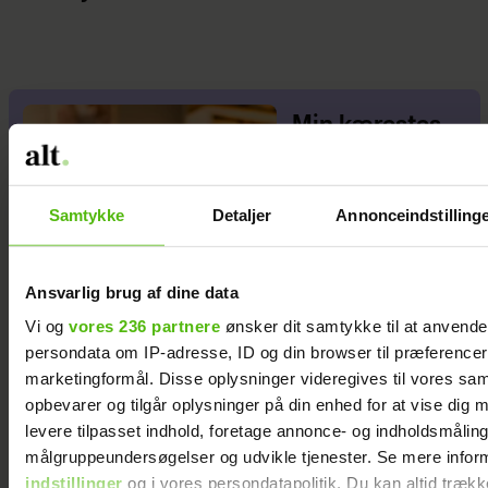
Min kærestes
nærighed
bekymrer mig
Samtykke
Detaljer
Annonceindstilling
Ansvarlig brug af dine data
Vi og
vores 236 partnere
ønsker dit samtykke til at anvend
persondata om IP-adresse, ID og din browser til præferencer, 
marketingformål. Disse oplysninger videregives til vores sa
opbevarer og tilgår oplysninger på din enhed for at vise dig 
levere tilpasset indhold, foretage annonce- og indholdsmåling
målgruppeundersøgelser og udvikle tjenester. Se mere infor
indstillinger
og i vores persondatapolitik. Du kan altid trækk