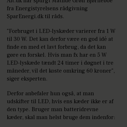
Alt.dk har spurgt Matilde Grøn Bjørneboe
fra Energistyrelsens rådgivning
SparEnergi.dk til råds.
"Forbruget i LED-lyskæder varierer fra 1 W
til 30 W. Det kan derfor være en god idé at
finde en med et lavt forbrug, da det kan
gøre en forskel. Hvis man fx har en 5 W
LED-lyskæde tændt 24 timer i døgnet i tre
måneder, vil det koste omkring 60 kroner",
siger eksperten.
Derfor anbefaler hun også, at man
udskifter til LED, hvis ens kæder ikke er af
den type. Bruger man batteridrevne
kæder, skal man helst bruge dem indenfor: