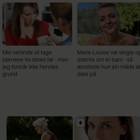
Marie-Louise var single og
Mathilde Gøhler fortæller
drømte om et barn - så
om bruddet med Remee:
ændrede hun sin måde at
Var gået fra hinanden før
date på
graviditeten