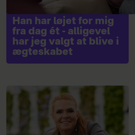
Han har løjet for mig
fra dag ét - alligevel
har jeg valgt at blive i
ægteskabet