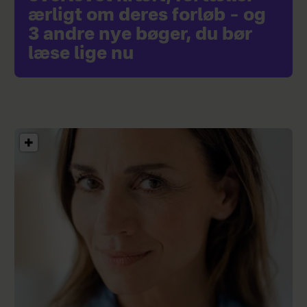
ærligt om deres forløb – og
3 andre nye bøger, du bør
læse lige nu