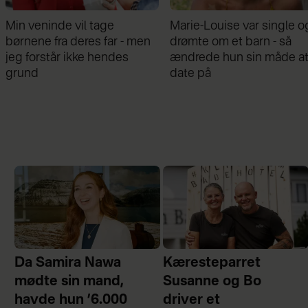
Min veninde vil tage
Marie-Louise var single o
børnene fra deres far - men
drømte om et barn - så
jeg forstår ikke hendes
ændrede hun sin måde a
grund
date på
Da Samira Nawa
Kæresteparret
mødte sin mand,
Susanne og Bo
havde hun ’6.000
driver et