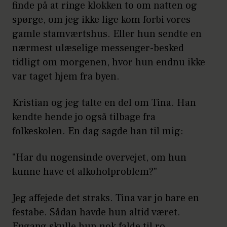
finde på at ringe klokken to om natten og
spørge, om jeg ikke lige kom forbi vores
gamle stamværtshus. Eller hun sendte en
nærmest ulæselige messenger-besked
tidligt om morgenen, hvor hun endnu ikke
var taget hjem fra byen.
Kristian og jeg talte en del om Tina. Han
kendte hende jo også tilbage fra
folkeskolen. En dag sagde han til mig:
"Har du nogensinde overvejet, om hun
kunne have et alkoholproblem?"
Jeg affejede det straks. Tina var jo bare en
festabe. Sådan havde hun altid været.
Engang skulle hun nok falde til ro.