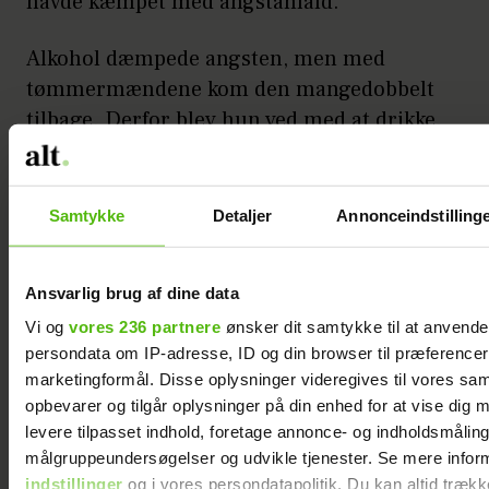
havde kæmpet med angstanfald.
Alkohol dæmpede angsten, men med
tømmermændene kom den mangedobbelt
tilbage. Derfor blev hun ved med at drikke.
Nu fik hun endelig taget hul på sin angst
og begyndte at gå hos en dygtig psykolog.
Og jeg fik min bedste veninde tilbage.
Samtykke
Detaljer
Annonceindstilling
Selvom jeg havde elsket den glade,
Ansvarlig brug af dine data
sprudlende Tina, holder jeg faktisk endnu
mere af hende uden det filter, som
Vi og
vores 236 partnere
ønsker dit samtykke til at anvend
persondata om IP-adresse, ID og din browser til præferencer, 
alkoholens tåger lagde hen over hende. Så
marketingformål. Disse oplysninger videregives til vores sa
jeg er glad for, jeg reagerede og rakte ud,
opbevarer og tilgår oplysninger på din enhed for at vise dig 
selvom det føltes grænseoverskridende
levere tilpasset indhold, foretage annonce- og indholdsmåling
dengang.
målgruppeundersøgelser og udvikle tjenester. Se mere infor
indstillinger
og i vores persondatapolitik. Du kan altid trækk