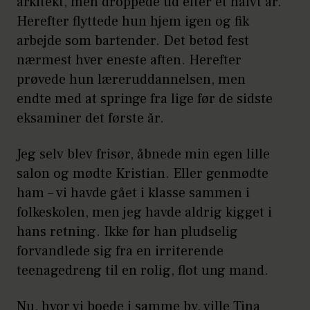
arkitekt, men droppede ud efter et halvt år.
Herefter flyttede hun hjem igen og fik
arbejde som bartender. Det betød fest
nærmest hver eneste aften. Herefter
prøvede hun læreruddannelsen, men
endte med at springe fra lige før de sidste
eksaminer det første år.
Jeg selv blev frisør, åbnede min egen lille
salon og mødte Kristian. Eller genmødte
ham – vi havde gået i klasse sammen i
folkeskolen, men jeg havde aldrig kigget i
hans retning. Ikke før han pludselig
forvandlede sig fra en irriterende
teenagedreng til en rolig, flot ung mand.
Nu, hvor vi boede i samme by, ville Tina