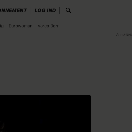
ONNEMENT
LOG IND
ig
Eurowoman
Vores Børn
Annonce