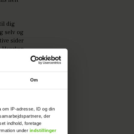
il dig
ig selv og
tive sider
. Hverken
, klar,
Om
estes
a om IP-adresse, ID og din
e være
s samarbejdspartnere, der
ber
set indhold, foretage
ormation under
indstillinger