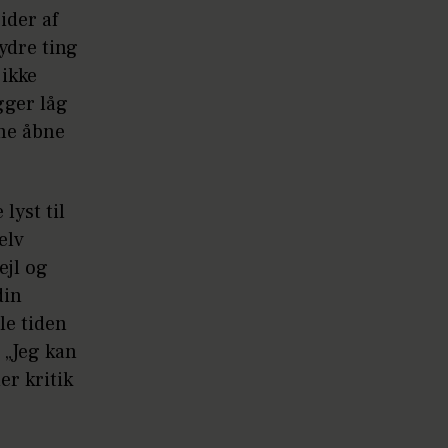
ider af
ydre ting
 ikke
gger låg
mme åbne
lyst til
elv
ejl og
din
le tiden
 „Jeg kan
er kritik