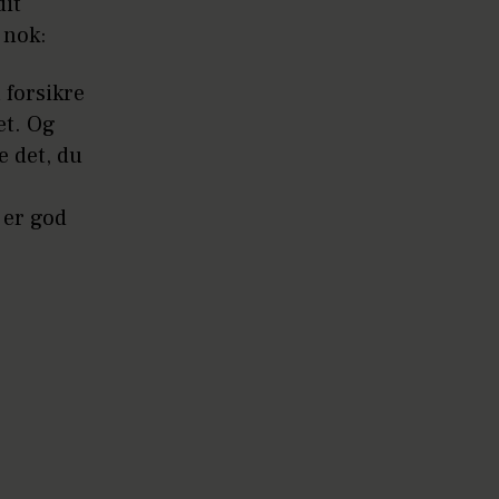
dit
 nok:
 forsikre
et. Og
e det, du
 er god