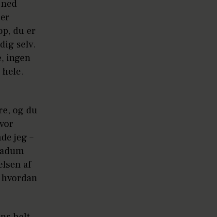
 ned
rer
op, du er
dig selv.
e, ingen
 hele.
re, og du
hvor
nde jeg –
 Vadum
elsen af
, hvordan
ns helt