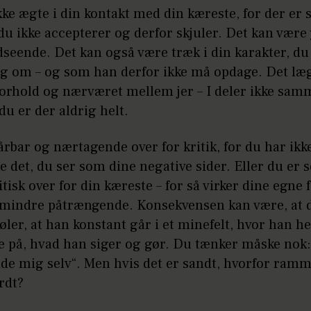
kke ægte i din kontakt med din kæreste, for der er s
 du ikke accepterer og derfor skjuler. Det kan være 
dseende. Det kan også være træk i din karakter, du
ig om – og som han derfor ikke må opdage. Det læ
 forhold og nærværet mellem jer – I deler ikke sa
du er der aldrig helt.
årbar og nærtagende over for kritik, for du har ikke 
e det, du ser som dine negative sider. Eller du er s
tisk over for din kæreste – for så virker dine egne f
mindre påtrængende. Konsekvensen kan være, at 
øler, at han konstant går i et minefelt, hvor han he
e på, hvad han siger og gør. Du tænker måske nok:
ide mig selv“. Men hvis det er sandt, hvorfor ramm
rdt?