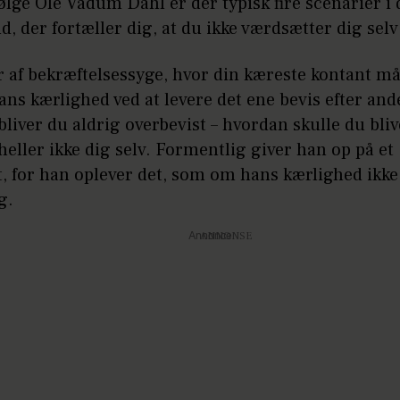
ølge Ole Vadum Dahl er der typisk fire scenarier i 
d, der fortæller dig, at du ikke værdsætter dig selv
r af bekræftelsessyge, hvor din kæreste kontant må
ns kærlighed ved at levere det ene bevis efter and
 bliver du aldrig overbevist – hvordan skulle du bliv
 heller ikke dig selv. Formentlig giver han op på et
, for han oplever det, som om hans kærlighed ikke
g.
Annonce