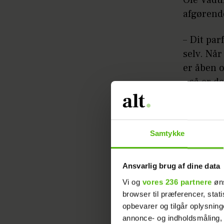
afgørend
– Dit par
selv. Når
er åben o
– så er d
den kærli
– Der er 
Samtykke
hjertelig
selvopfyl
kærlighed
Ansvarlig brug af dine data
Vi og
vores 236 partnere
øns
– Mennesk
browser til præferencer, stat
sammen me
opbevarer og tilgår oplysning
afstand o
annonce- og indholdsmåling,