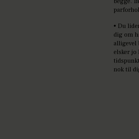
begge. If
parforhol
• Du lide
dig om ha
alligevel
elsker jo
tidspunkt
nok til di