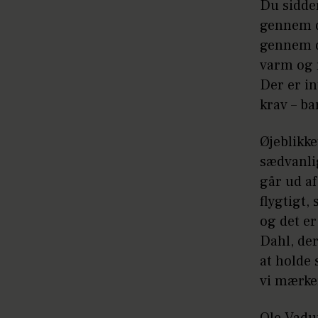
Du sidder
gennem d
gennem di
varm og r
Der er in
krav – b
Øjeblikke
sædvanli
går ud a
flygtigt,
og det er
Dahl, der
at holde 
vi mærke
Ole Vadum