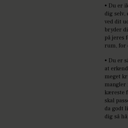
• Du er i
dig selv,
ved dit u
bryder d
på jeres
rum, for 
• Du er s
at erkend
meget kri
mangler 
kæreste f
skal pass
da godt l
dig så hå