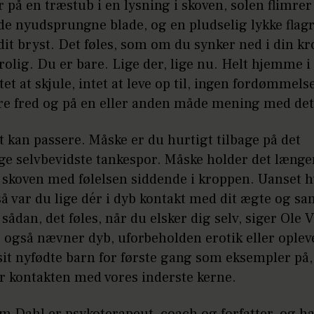
 på en træstub i en lysning i skoven, solen flimrer
e nyudsprungne blade, og en pludselig lykke flag
t bryst. Det føles, som om du synker ned i din kr
olig. Du er bare. Lige der, lige nu. Helt hjemme i 
tet at skjule, intet at leve op til, ingen fordømmels
are fred og på en eller anden måde mening med det
t kan passere. Måske er du hurtigt tilbage på det
ge selvbevidste tankespor. Måske holder det længe
f skoven med følelsen siddende i kroppen. Uanset 
 så var du lige dér i dyb kontakt med dit ægte og sa
 sådan, det føles, når du elsker dig selv, siger Ole
 også nævner dyb, uforbeholden erotik eller oplev
sit nyfødte barn for første gang som eksempler på
r kontakten med vores inderste kerne.
 Dahl er psykoterapeut, coach og forfatter, og ha