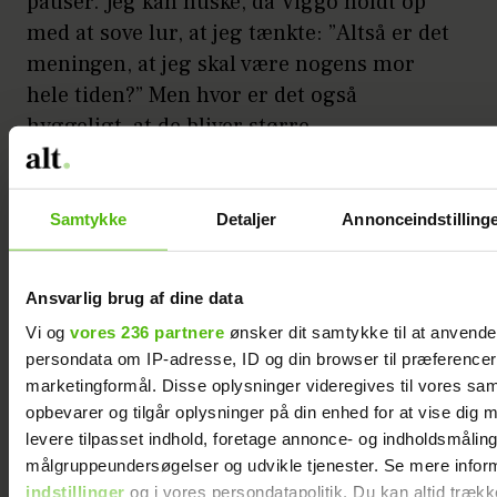
pauser. Jeg kan huske, da Viggo holdt op
med at sove lur, at jeg tænkte: ”Altså er det
meningen, at jeg skal være nogens mor
hele tiden?” Men hvor er det også
hyggeligt, at de bliver større.
Annonce
Samtykke
Detaljer
Annonceindstilling
Ansvarlig brug af dine data
Vi og
vores 236 partnere
ønsker dit samtykke til at anvend
persondata om IP-adresse, ID og din browser til præferencer, 
marketingformål. Disse oplysninger videregives til vores sa
Nu kan jeg jo tale med Viggo, og jeg har tit
opbevarer og tilgår oplysninger på din enhed for at vise dig 
lyst til at pjække en hel dag med ham bare
levere tilpasset indhold, foretage annonce- og indholdsmåling
for at sidde og snakke."
målgruppeundersøgelser og udvikle tjenester. Se mere infor
indstillinger
og i vores persondatapolitik. Du kan altid trækk