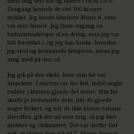
mest mig selv stå og bladre i cd’er i A-Z.
Dengang kostede de vist 100 kroner
stykket. Jeg havde Absolute Music 6, som
var min favorit. Jeg lånte engang en
badmintonketsjer af en dreng, som jeg var
lidt forelsket i, og jeg kan huske, hvordan
jeg stod og krammede ketsjeren, mens jeg
sang med på den cd.
Jeg gik på den skole, hvor min far var
inspektør. I starten var det fint, indtil nogle
rødder i klassen gjorde det svært. Min far
skulle jo irettesætte dem, når de gjorde
noget forkert, og når de ikke kunne ramme
sheriffen, gik det ud over mig, så jeg blev
mobbet og chikaneret. Det var derfor fint
nok, at skolen kun gik til 7. klasse, hvor vi