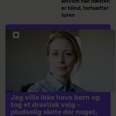
selvom han næsten
er blind, fortsætter
turen
Jeg ville ikke have børn og
tog et drastisk valg –
pludselig skete der noget,