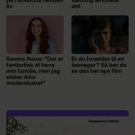
på Facebook hendes
sætning ændrede
liv
det
Samira Nawa: ”Det er
Er du forælder til en
fantastisk at have
teenager? Så bør du
min familie, men jeg
se den her nye film
elsker ikke
moderskabet”
Sponsoreret indhold