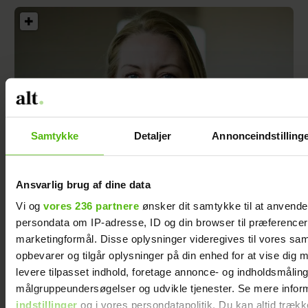
Samtykke
Detaljer
Annonceindstilling
Ansvarlig brug af dine data
Vi og
vores 236 partnere
ønsker dit samtykke til at anvend
Jeg ville ikke have børn og tog et drastisk
valg – pludselig skete der noget, som fik mig
persondata om IP-adresse, ID og din browser til præferencer, 
til at fortryde
marketingformål. Disse oplysninger videregives til vores sa
opbevarer og tilgår oplysninger på din enhed for at vise dig 
levere tilpasset indhold, foretage annonce- og indholdsmåling
målgruppeundersøgelser og udvikle tjenester. Se mere infor
indstillinger
og i vores persondatapolitik. Du kan altid trækk