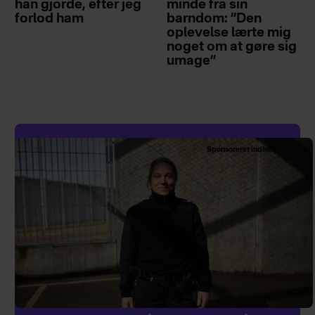
han gjorde, efter jeg
minde fra sin
forlod ham
barndom: ”Den
oplevelse lærte mig
noget om at gøre sig
umage”
Sponsoreret indhold