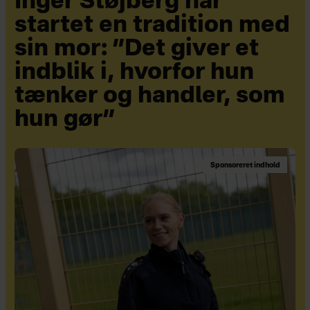
Inger Støjberg har
startet en tradition med
sin mor: ”Det giver et
indblik i, hvorfor hun
tænker og handler, som
hun gør”
Sponsoreret indhold