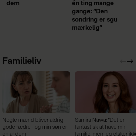
dem
én ting mange
gange: ”Den
sondring er sgu
mærkelig”
Familieliv
Samira Nawa: ”Det er
Jeg valgte at blive skilt fr
fantastisk at have min
min mand - da jeg en dag
familie, men jeg elsker ikke
gik forbi hans hus, fik jeg 