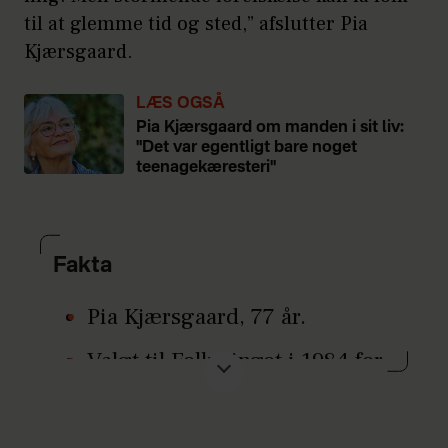
til at glemme tid og sted,” afslutter Pia
Kjærsgaard.
LÆS OGSÅ
Pia Kjærsgaard om manden i sit liv:
"Det var egentligt bare noget
teenagekæresteri"
Fakta
Pia Kjærsgaard, 77 år.
Valgt til Folketinget i 1984 for
Fremskridtspartiet, men
stiftede i 1995 Dansk