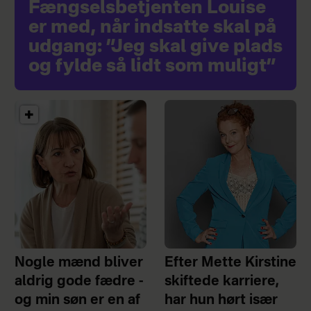
Fængselsbetjenten Louise
er med, når indsatte skal på
udgang: ”Jeg skal give plads
og fylde så lidt som muligt”
Nogle mænd bliver
Efter Mette Kirstine
aldrig gode fædre -
skiftede karriere,
og min søn er en af
har hun hørt især