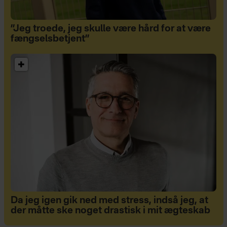
”Jeg troede, jeg skulle være hård for at være
fængselsbetjent”
Da jeg igen gik ned med stress, indså jeg, at
der måtte ske noget drastisk i mit ægteskab