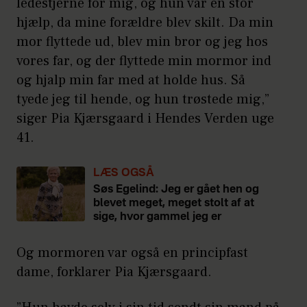
ledestjerne for mig, og hun var en stor
hjælp, da mine forældre blev skilt. Da min
mor flyttede ud, blev min bror og jeg hos
vores far, og der flyttede min mormor ind
og hjalp min far med at holde hus. Så
tyede jeg til hende, og hun trøstede mig,”
siger Pia Kjærsgaard i Hendes Verden uge
41.
LÆS OGSÅ
Søs Egelind: Jeg er gået hen og
blevet meget, meget stolt af at
sige, hvor gammel jeg er
Og mormoren var også en principfast
dame, forklarer Pia Kjærsgaard.