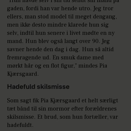
”Hun havde selv i sin tid sendt sin mand på
gaden, fordi han var hende utro. Jeg tror
ellers, man stod model til meget dengang,
men ikke desto mindre klarede hun sig
selv, indtil hun senere i livet mødte en ny
mand. Hun blev også langt over 90. Jeg
savner hende den dag i dag. Hun så altid
fremragende ud. En smuk dame med
mørkt hår og en flot figur,” mindes Pia
Kjærsgaard.
Hadefuld skilsmisse
Som sagt fik Pia Kjærsgaard et helt særligt
tæt bånd til sin mormor efter forældrenes
skilsmisse. Et brud, som hun fortæller, var
hadefuldt.