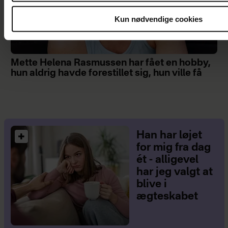
Kun nødvendige cookies
Mette Helena Rasmussen har fået en hobby,
hun aldrig havde forestillet sig, hun ville få
Han har løjet
for mig fra dag
ét - alligevel
har jeg valgt at
blive i
ægteskabet