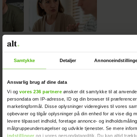
Nogle mænd bliver aldrig
Samira Nawa: ”Det er
gode fædre - og min søn er
fantastisk at have min
en af dem
familie, men jeg elsker ikk
moderskabet”
Samtykke
Detaljer
Annonceindstilling
Ansvarlig brug af dine data
Vi og
vores 236 partnere
ønsker dit samtykke til at anvend
persondata om IP-adresse, ID og din browser til præferencer, 
marketingformål. Disse oplysninger videregives til vores sa
opbevarer og tilgår oplysninger på din enhed for at vise dig 
levere tilpasset indhold, foretage annonce- og indholdsmåling
målgruppeundersøgelser og udvikle tjenester. Se mere infor
indstillinger
og i vores persondatapolitik. Du kan altid trækk