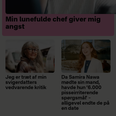
Min lunefulde chef giver mig
angst
Jeg er træt af min
Da Samira Nawa
svigerdatters
mødte sin mand,
vedvarende kritik
havde hun ’6.000
pisseirriterende
spørgsmål’ –
alligevel endte de på
en date