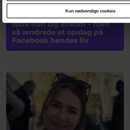
Kun nødvendige cookies
Da Ada Folkmann blev skilt,
følte hun sig ensom – men
så ændrede et opslag på
Facebook hendes liv