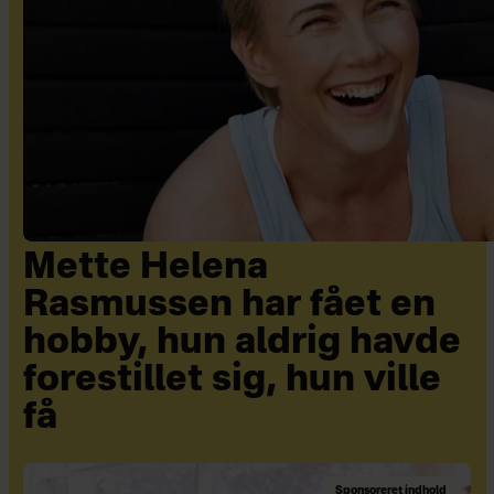
Mette Helena
Rasmussen har fået en
hobby, hun aldrig havde
forestillet sig, hun ville
få
Sponsoreret indhold