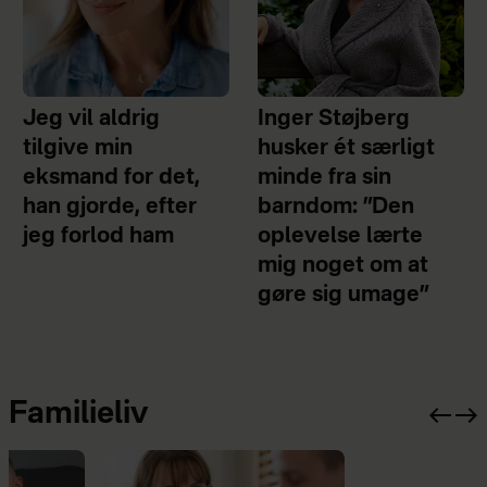
Jeg vil aldrig
Inger Støjberg
tilgive min
husker ét særligt
eksmand for det,
minde fra sin
han gjorde, efter
barndom: ”Den
jeg forlod ham
oplevelse lærte
mig noget om at
gøre sig umage”
Familieliv