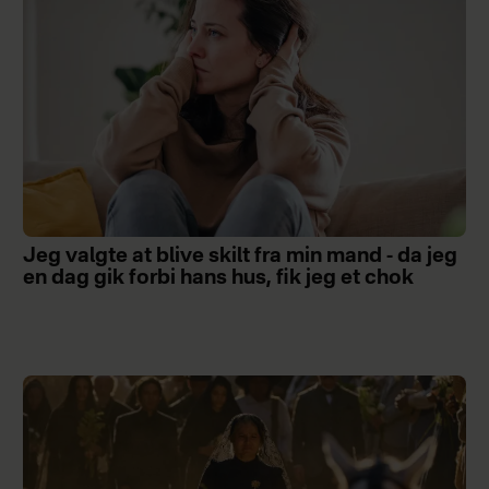
Jeg valgte at blive skilt fra min mand - da jeg
en dag gik forbi hans hus, fik jeg et chok