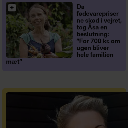
Da
fødevarepriser
ne skød i vejret,
tog Åsa en
beslutning:
”For 700 kr. om
ugen bliver
hele familien
mæt”