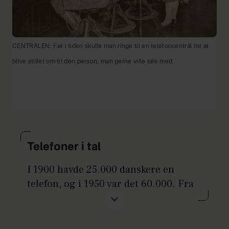
CENTRALEN: Før i tiden skulle man ringe til en telefoncentral for at
blive stillet om til den person, man gerne ville tale med.
Telefoner i tal
I 1900 havde 25.000 danskere en
telefon, og i 1950 var det 60.000. Fra
1960’erne gik det stærkt. I 1985 var 2,5
millioner danskere ejere af en telefon.
I 1922 ejede ni ud af ti familier en