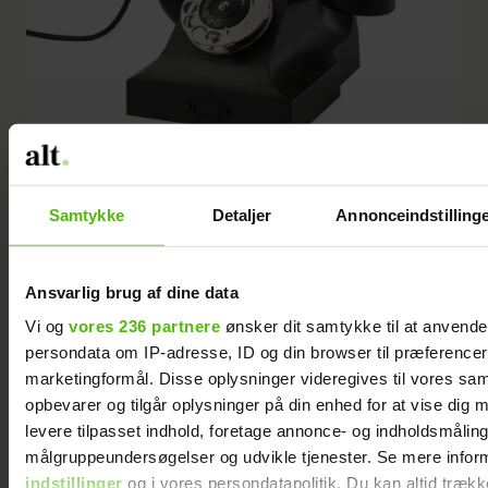
Samtykke
Detaljer
Annonceindstilling
POPULÆR MODEL: En klassiker blandt telefoner er denne model i
formstøbt bakelit fra 1932, konstrueret af J.C. Bjerknes og designet af
Ansvarlig brug af dine data
maleren Jean Heiberg. Denne model blev også populær i England og
Vi og
vores 236 partnere
ønsker dit samtykke til at anvend
USA. I Sverige fik den navnet "den svenske model".
Foto:
persondata om IP-adresse, ID og din browser til præferencer, 
Nationalmuseet. F. Larsen.
marketingformål. Disse oplysninger videregives til vores sa
opbevarer og tilgår oplysninger på din enhed for at vise dig 
levere tilpasset indhold, foretage annonce- og indholdsmåling
målgruppeundersøgelser og udvikle tjenester. Se mere infor
indstillinger
og i vores persondatapolitik. Du kan altid trækk