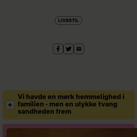
eller flere smartphones, og der var
mere end 125 mobiltelefoner pr. 100
LIVSSTIL
indbyggere.
Kilde: Nationalmuseet/Danmarks
Statistik
Vi havde en mørk hemmelighed i
familien - men en ulykke tvang
sandheden frem