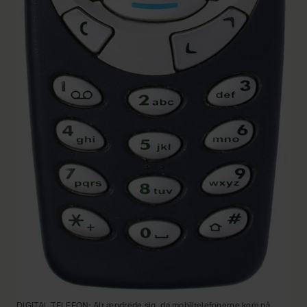
DIGITAL TELEFON: Alt ændrede sig, da mobiltelefonerne kom på