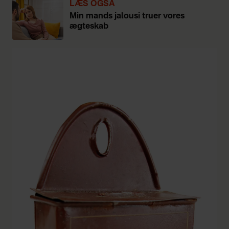
LÆS OGSÅ
Min mands jalousi truer vores
ægteskab