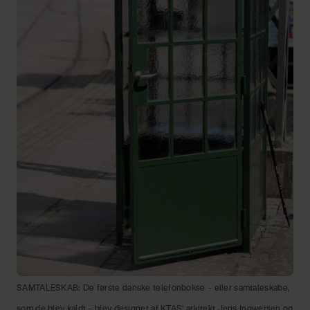
SAMTALESKAB: De første danske telefonbokse – eller samtaleskabe,
som de blev kaldt – blev designet af KTAS' arkitekt Jens Ingwersen og