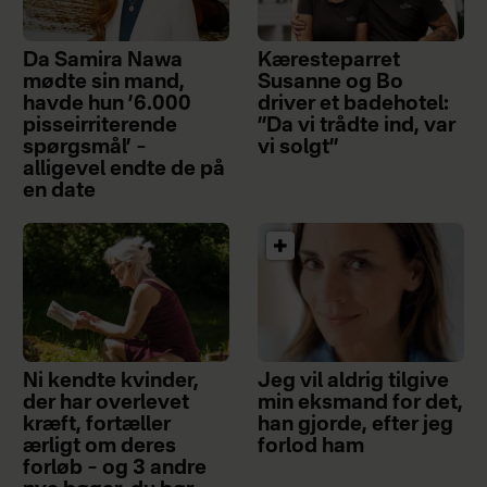
Da Samira Nawa
Kæresteparret
mødte sin mand,
Susanne og Bo
havde hun ’6.000
driver et badehotel:
pisseirriterende
”Da vi trådte ind, var
spørgsmål’ –
vi solgt”
alligevel endte de på
en date
Ni kendte kvinder,
Jeg vil aldrig tilgive
der har overlevet
min eksmand for det,
kræft, fortæller
han gjorde, efter jeg
ærligt om deres
forlod ham
forløb – og 3 andre