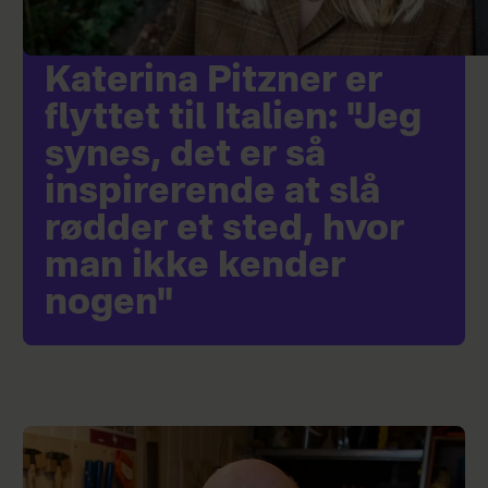
Katerina Pitzner er
flyttet til Italien: "Jeg
synes, det er så
inspirerende at slå
rødder et sted, hvor
man ikke kender
nogen"