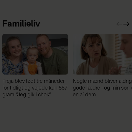
Familieliv
Nogle mænd bliver aldrig
Samira Nawa: ”Det er
gode fædre - og min søn er
fantastisk at have min
en af dem
familie, men jeg elsker ikk
moderskabet”