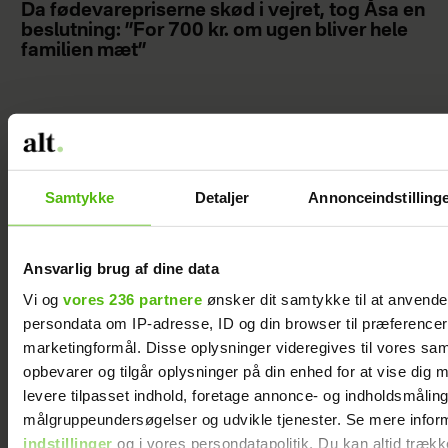
Da fødevarepriserne skød i vejret, tog Åsa en
beslutning: ”For 700 kr. om ugen bliver hele
familien mæt”
Mette Helena
Rasmussen har
Samtykke
Detaljer
Annonceindstilling
fået en hobby,
hun aldrig
Ansvarlig brug af dine data
havde
forestillet sig,
Vi og
vores 236 partnere
ønsker dit samtykke til at anvend
hun ville få
persondata om IP-adresse, ID og din browser til præferencer, 
marketingformål. Disse oplysninger videregives til vores sa
opbevarer og tilgår oplysninger på din enhed for at vise dig 
levere tilpasset indhold, foretage annonce- og indholdsmåling
målgruppeundersøgelser og udvikle tjenester. Se mere infor
indstillinger
og i vores persondatapolitik. Du kan altid trækk