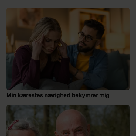
Min kærestes nærighed bekymrer mig