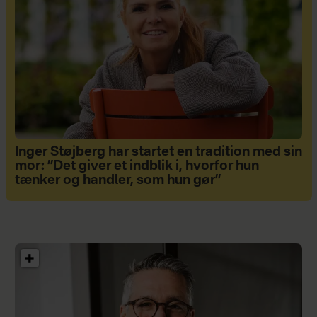
Inger Støjberg har startet en tradition med sin
mor: ”Det giver et indblik i, hvorfor hun
tænker og handler, som hun gør”