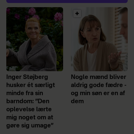
Inger Støjberg
Nogle mænd bliver
husker ét særligt
aldrig gode fædre -
minde fra sin
og min søn er en af
barndom: ”Den
dem
oplevelse lærte
mig noget om at
gøre sig umage”