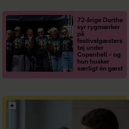
72-årige Dorthe
syr rygmærker
på
festivalgæsters
tøj under
Copenhell – og
hun husker
særligt én gæst