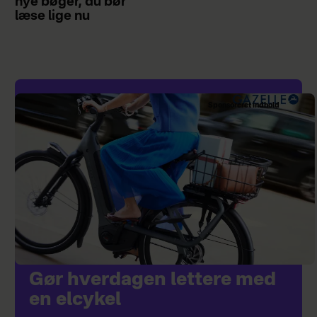
nye bøger, du bør
læse lige nu
Sponsoreret indhold
Gør hverdagen lettere med
en elcykel