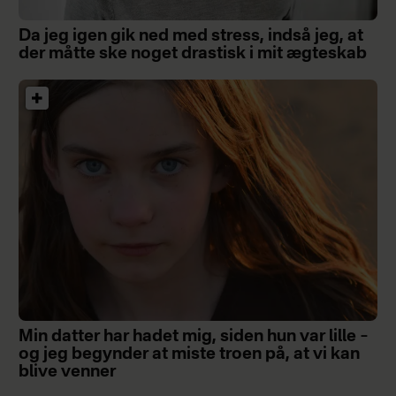
Da jeg igen gik ned med stress, indså jeg, at
der måtte ske noget drastisk i mit ægteskab
Min datter har hadet mig, siden hun var lille –
og jeg begynder at miste troen på, at vi kan
blive venner