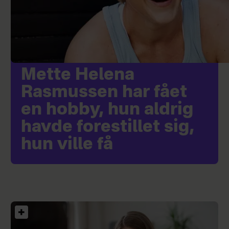
Mette Helena
Rasmussen har fået
en hobby, hun aldrig
havde forestillet sig,
hun ville få