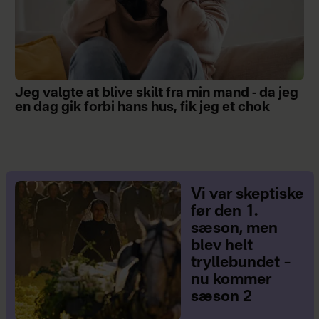
Jeg valgte at blive skilt fra min mand - da jeg
en dag gik forbi hans hus, fik jeg et chok
Vi var skeptiske
før den 1.
sæson, men
blev helt
tryllebundet –
nu kommer
sæson 2