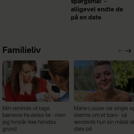
spørgsmål’ –
alligevel endte de
på en date
Familieliv
Marie-Louise var single og
Mathilde Gøhler fortæller
drømte om et barn - så
om bruddet med Remee:
ændrede hun sin måde at
Var gået fra hinanden før
date på
graviditeten