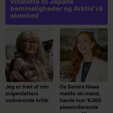
vinslotte til Japans
hemmeligheder og Arktis' rå
skønhed
Jeg er træt af min
Da Samira Nawa
svigerdatters
mødte sin mand,
vedvarende kritik
havde hun ’6.000
pisseirriterende