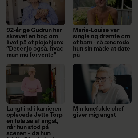
92-årige Gudrun har
Marie-Louise var
skrevet en bog om
single og drømte om
livet på et plejehjem:
et barn - så ændrede
”Det er jo også, hvad
hun sin måde at date
man må forvente”
på
Langt ind i karrieren
Min lunefulde chef
oplevede Jette Torp
giver mig angst
en følelse af angst,
når hun stod på
scenen – da hun