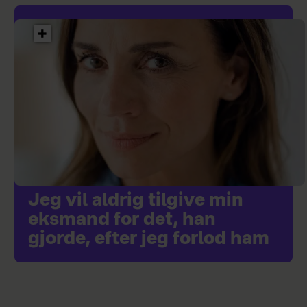
Jeg vil aldrig tilgive min
eksmand for det, han
gjorde, efter jeg forlod ham