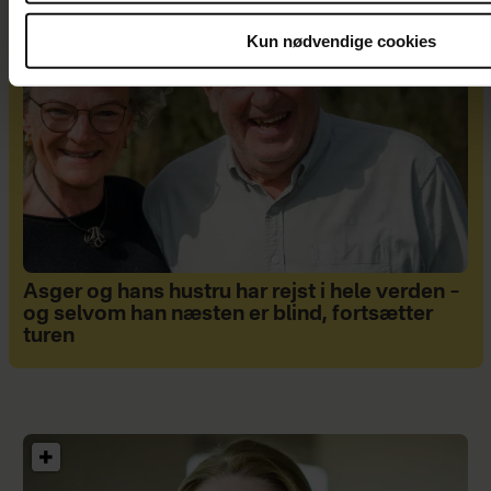
Kun nødvendige cookies
Asger og hans hustru har rejst i hele verden –
og selvom han næsten er blind, fortsætter
turen