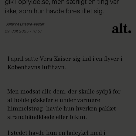
gik i opfyldelse, men særligt én ting var
ikke, som hun havde forestillet sig.
Johanne
Lilleøre-Vester
29. Jun 2025 - 18:57
I april satte Vera Kaiser sig ind i en flyver i
Københavns lufthavn.
Men modsat alle dem, der skulle sydpå for
at holde påskeferie under varmere
himmelstrøg, havde hun hverken pakket
strandhåndklæde eller bikini.
I stedet havde hun en ladcykel med i