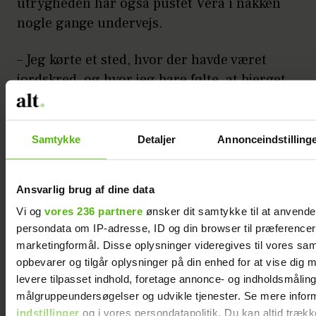
utrygheden har også pustet Vera i nakken
nogle gange undervejs.
– Jeg kørte et sted, hvor der havde været
jordskred, og hvor jeg bare følte, at bjerget
ikke kunne lide mig, altså jeg fik en
uhyggelig følelse. Der vendte jeg om og
kørte en anden vej. Der var også et
Samtykke
Detaljer
Annonceindstilling
tidspunkt, hvor jeg sov på en
parkeringsplads, hvor der kom nogle biler
Ansvarlig brug af dine data
midt om natten, som bare holdte i
Vi og
vores 236 partnere
ønsker dit samtykke til at anvend
tomgang. Der blev jeg meget utryg,
persondata om IP-adresse, ID og din browser til præferencer, 
fortæller hun og deler et godt tip til andre,
marketingformål. Disse oplysninger videregives til vores sa
der oplever en lignende situation.
opbevarer og tilgår oplysninger på din enhed for at vise dig 
levere tilpasset indhold, foretage annonce- og indholdsmåling
– Find nogle ting, der kan gøre, at du føler
målgruppeundersøgelser og udvikle tjenester. Se mere infor
dig tryg. Jeg sov med min lommekniv, og
indstillinger
og i vores persondatapolitik. Du kan altid trækk