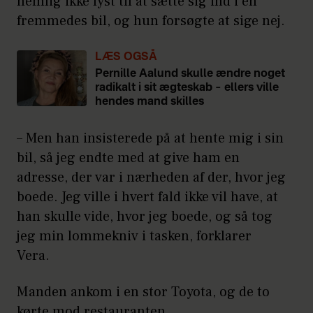
nemlig ikke lyst til at sætte sig ind i en
fremmedes bil, og hun forsøgte at sige nej.
LÆS OGSÅ
Pernille Aalund skulle ændre noget
radikalt i sit ægteskab – ellers ville
hendes mand skilles
– Men han insisterede på at hente mig i sin
bil, så jeg endte med at give ham en
adresse, der var i nærheden af der, hvor jeg
boede. Jeg ville i hvert fald ikke vil have, at
han skulle vide, hvor jeg boede, og så tog
jeg min lommekniv i tasken, forklarer
Vera.
Manden ankom i en stor Toyota, og de to
kørte mod restauranten.