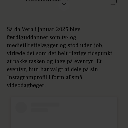
Står blandt andet bag
’Cyklusrevolutionen’, som du
Så da Vera i januar 2025 blev
kan se lige
her
.
færdiguddannet som tv- og
27 år
medietilrettelægger og stod uden job,
virkede det som det helt rigtige tidspunkt
Bor i København
at pakke tasken og tage på eventyr. Et
Deler sine eventyr på
eventyr, hun har valgt at dele på sin
Instagram @veraaakaiser
Instagramprofil i form af små
videodagbøger.