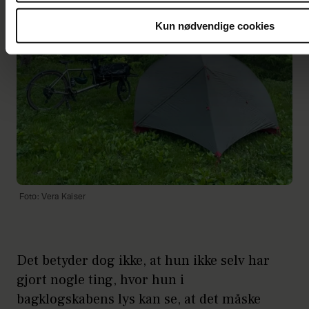
Kun nødvendige cookies
Foto: Vera Kaiser
Det betyder dog ikke, at hun ikke selv har
gjort nogle ting, hvor hun i
bagklogskabens lys kan se, at det måske