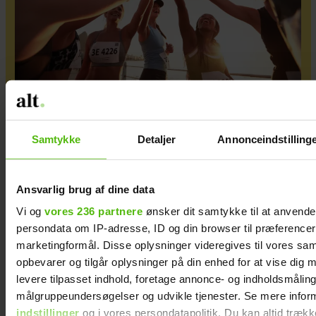
Når bevægelse er en del af dit liv
Samtykke
Detaljer
Annonceindstilling
Ansvarlig brug af dine data
Vi og
vores 236 partnere
ønsker dit samtykke til at anvend
persondata om IP-adresse, ID og din browser til præferencer, 
marketingformål. Disse oplysninger videregives til vores sa
opbevarer og tilgår oplysninger på din enhed for at vise dig 
levere tilpasset indhold, foretage annonce- og indholdsmåling
målgruppeundersøgelser og udvikle tjenester. Se mere infor
indstillinger
og i vores persondatapolitik. Du kan altid trækk