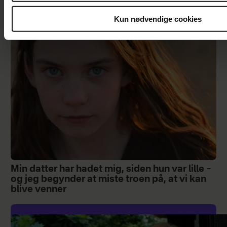
der måtte ske noget drastisk i mit ægteskab
Kun nødvendige cookies
Min datter har hadet mig, siden hun var lille –
og jeg begynder at miste troen på, at vi kan
blive venner