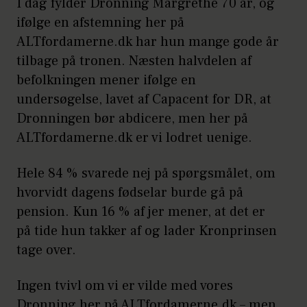
I dag fylder Dronning Margrethe 70 år, og
ifølge en afstemning her på
ALTfordamerne.dk har hun mange gode år
tilbage på tronen. Næsten halvdelen af
befolkningen mener ifølge en
undersøgelse, lavet af Capacent for DR, at
Dronningen bør abdicere, men her på
ALTfordamerne.dk er vi lodret uenige.
Hele 84 % svarede nej på spørgsmålet, om
hvorvidt dagens fødselar burde gå på
pension. Kun 16 % af jer mener, at det er
på tide hun takker af og lader Kronprinsen
tage over.
Ingen tvivl om vi er vilde med vores
Dronning her på ALTfordamerne.dk – men