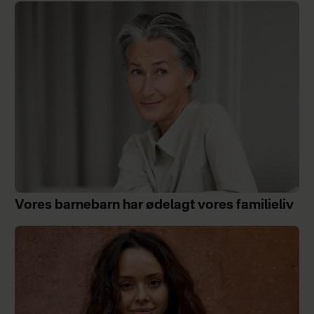
Vores barnebarn har ødelagt vores familieliv