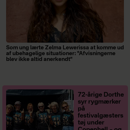
Som ung lærte Zelma Lewerissa at komme ud
af ubehagelige situationer: "Afvisningerne
blev ikke altid anerkendt"
72-årige Dorthe
syr rygmærker
på
festivalgæsters
tøj under
Copenhell – og