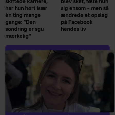
skiftede karriere,
blev skilt, følte hun
har hun hørt især
sig ensom – men så
én ting mange
ændrede et opslag
gange: ”Den
på Facebook
sondring er sgu
hendes liv
mærkelig”