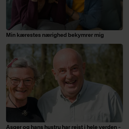
Min kærestes nærighed bekymrer mig
Asger og hans hustru har rejst i hele verden –