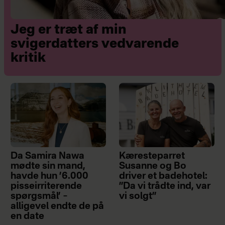
Jeg er træt af min
svigerdatters vedvarende
kritik
Da Samira Nawa
Kæresteparret
mødte sin mand,
Susanne og Bo
havde hun ’6.000
driver et badehotel:
pisseirriterende
”Da vi trådte ind, var
spørgsmål’ –
vi solgt”
alligevel endte de på
en date