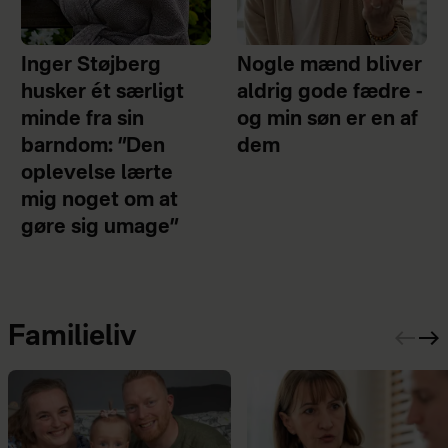
Inger Støjberg
Nogle mænd bliver
husker ét særligt
aldrig gode fædre -
minde fra sin
og min søn er en af
barndom: ”Den
dem
oplevelse lærte
mig noget om at
gøre sig umage”
Familieliv