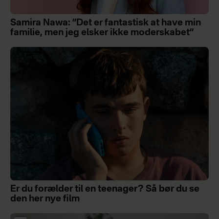
Samira Nawa: ”Det er fantastisk at have min
familie, men jeg elsker ikke moderskabet”
Er du forælder til en teenager? Så bør du se
den her nye film