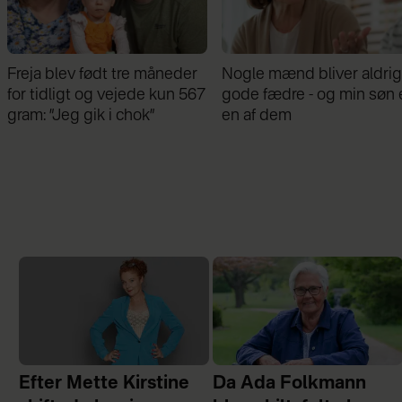
Nogle mænd bliver aldrig
Samira Nawa: ”Det er
gode fædre - og min søn er
fantastisk at have min
en af dem
familie, men jeg elsker ikk
moderskabet”
Efter Mette Kirstine
Da Ada Folkmann