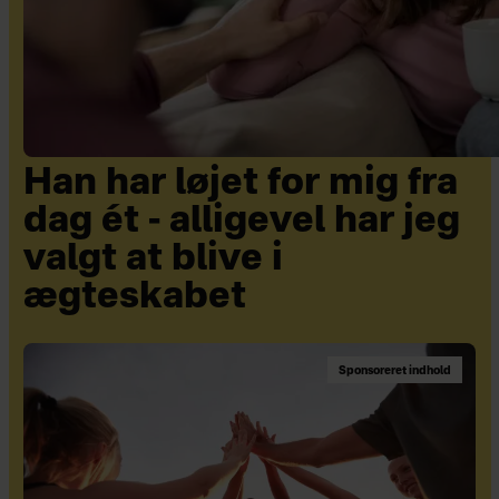
Han har løjet for mig fra
dag ét - alligevel har jeg
valgt at blive i
ægteskabet
Sponsoreret indhold