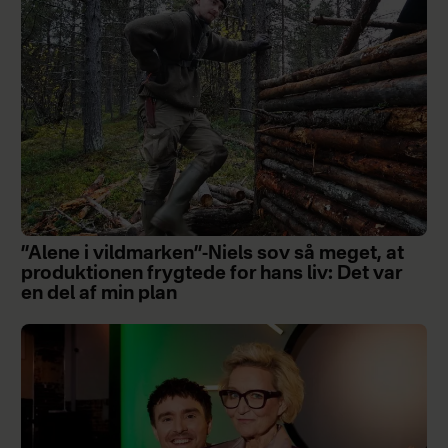
”Alene i vildmarken”-Niels sov så meget, at
produktionen frygtede for hans liv: Det var
en del af min plan