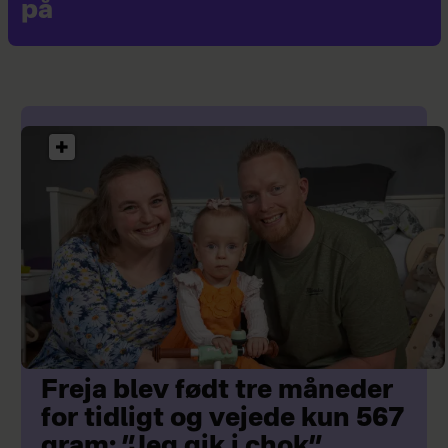
på
Freja blev født tre måneder
for tidligt og vejede kun 567
gram: ”Jeg gik i chok”