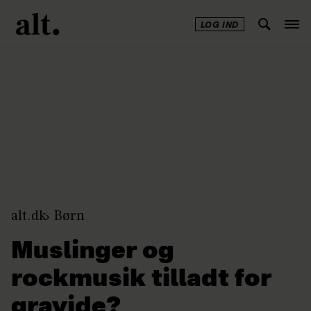
LOG IND
Annonce
alt.dk
Børn
Muslinger og
rockmusik tilladt for
gravide?