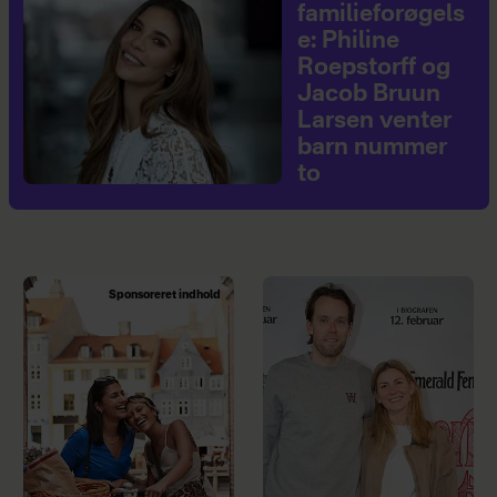
familieforøgels
e: Philine
Roepstorff og
Jacob Bruun
Larsen venter
barn nummer
to
Sponsoreret indhold