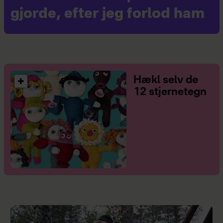
gjorde, efter jeg forlod ham
Hækl selv de
12 stjernetegn