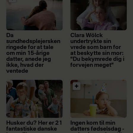
Da
Clara Wölck
sundhedsplejersken
undertrykte sin
ringede for at tale
vrede som barn for
om min 15-årige
at beskytte sin mor:
datter, anede jeg
"Du bekymrede dig i
ikke, hvad der
forvejen meget"
ventede
Husker du? Her er 21
Ingen kom til min
fantastiske danske
datters fødselsdag -