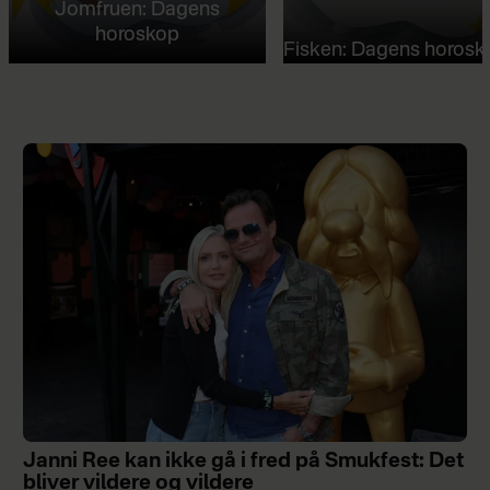
Jomfruen: Dagens
horoskop
Fisken: Dagens horosk
Janni Ree kan ikke gå i fred på Smukfest: Det
bliver vildere og vildere