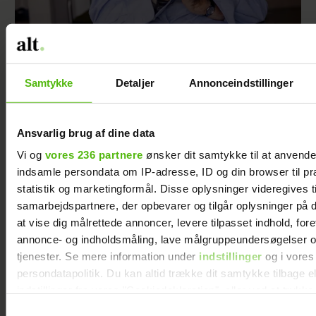
92-årige Gudrun har skrevet en bog om livet
på et plejehjem: ”Det er jo også, hvad man
må forvente”
Samtykke
Detaljer
Annonceindstillinger
Ansvarlig brug af dine data
Vi og
vores 236 partnere
ønsker dit samtykke til at anvend
indsamle persondata om IP-adresse, ID og din browser til pr
statistik og marketingformål. Disse oplysninger videregives t
samarbejdspartnere, der opbevarer og tilgår oplysninger på d
at vise dig målrettede annoncer, levere tilpasset indhold, for
annonce- og indholdsmåling, lave målgruppeundersøgelser o
tjenester. Se mere information under
indstillinger
og i vores
persondatapolitik. Du kan altid trække dit samtykke tilbage e
indstillinger fra vores "Cookiedeklaration", eller ved at trykk
Marie-Louise var single og drømte om et barn
trigger" ikonet.
- så ændrede hun sin måde at date på
Samtykkevalg