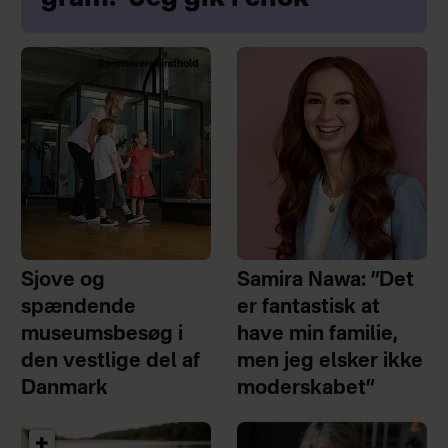
Sponsoreret indhold
Sjove og
Samira Nawa: ”Det
spændende
er fantastisk at
museumsbesøg i
have min familie,
den vestlige del af
men jeg elsker ikke
Danmark
moderskabet”