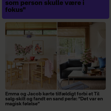
som person skulle være i
fokus"
Emma og Jacob kørte tilfældigt forbi et Til
salg-skilt og fandt en sand perle: ”Det var en
magisk følelse”