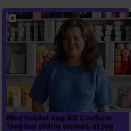
Mød holdet bag Kit Couture:
”Jeg har aldrig ønsket, at jeg