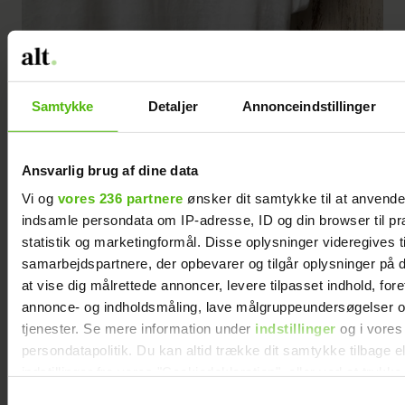
De fine affirmation t-shirts, med et unikt budskab broderet langs
Samtykke
Detaljer
Annonceindstillinger
halsudskæringen, er en af bestsellerne hos Kamilla iøjeblikket. Som
en ekstra fin detalje har den også fået et lille øje broderet på. Hold
Ansvarlig brug af dine data
øje med @atelier_kamilla_rosado
Vi og
vores 236 partnere
ønsker dit samtykke til at anvend
indsamle persondata om IP-adresse, ID og din browser til pr
statistik og marketingformål. Disse oplysninger videregives t
"Siden da har jeg lavet mere en 50 helt
samarbejdspartnere, der opbevarer og tilgår oplysninger på d
unikke t-shirts med forskellige budskaber.
at vise dig målrettede annoncer, levere tilpasset indhold, for
Det er et virkelig dejligt projekt, fordi jeg
annonce- og indholdsmåling, lave målgruppeundersøgelser o
ved, at min t-shirt gør en forskel for den,
tjenester. Se mere information under
indstillinger
og i vores
der køber den og bærer den."
persondatapolitik. Du kan altid trække dit samtykke tilbage e
indstillinger fra vores "Cookiedeklaration", eller ved at trykk
trigger" ikonet.
Samtykkevalg