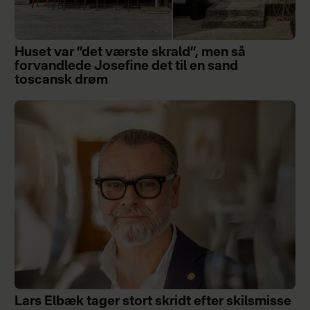
Huset var ”det værste skrald”, men så
forvandlede Josefine det til en sand
toscansk drøm
Lars Elbæk tager stort skridt efter skilsmisse