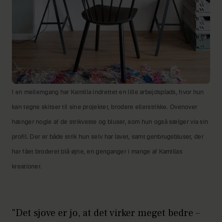
I en mellemgang har Kamilla indrettet en lille arbejdsplads, hvor hun
kan tegne skitser til sine projekter, brodere ellerstrikke. Ovenover
hænger nogle af de strikveste og bluser, som hun også sælger via sin
profil. Der er både strik hun selv har lavet, samt genbrugsbluser, der
har fået broderet blå øjne, en genganger i mange af Kamillas
kreationer.
"Det sjove er jo, at det virker meget bedre –