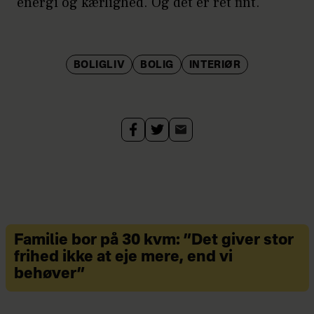
energi og kærlighed. Og det er ret fint."
BOLIGLIV
BOLIG
INTERIØR
Familie bor på 30 kvm: ”Det giver stor
frihed ikke at eje mere, end vi
behøver”