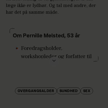
læge ikke er lydhør. Og tal med andre, der
har det på samme måde.
Om Pernille Melsted, 53 år
Foredragsholder,
workshopleder og forfatter til
flere bøger, senest 'Den
vigtige vrede'.
Hun er uddannet Integrative
Coach fra The Ford Institute
OVERGANGSALDER
SUNDHED
SEX
for Transformational Training
i USA og studerer