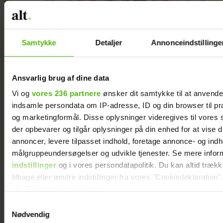
Samtykke
Detaljer
Annonceindstillinge
Ansvarlig brug af dine data
Guide: Kropspleje, der følger alle dine behov
Vi og
vores 236 partnere
ønsker dit samtykke til at anvend
indsamle persondata om IP-adresse, ID og din browser til præ
og marketingformål. Disse oplysninger videregives til vores
der opbevarer og tilgår oplysninger på din enhed for at vise d
Kendt dansk influencer er død:
annoncer, levere tilpasset indhold, foretage annonce- og ind
målgruppeundersøgelser og udvikle tjenester. Se mere infor
Blev kun 27 år
indstillinger
og i vores persondatapolitik. Du kan altid træk
tilbage eller ændre indstillinger fra vores "Cookiedeklaration",
på "Privacy trigger" ikonet.
Samtykkevalg
Dine valg anvendes på hele websitet.
Nødvendig