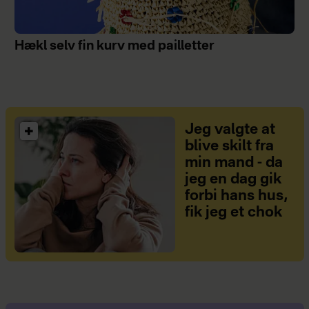
Hækl selv fin kurv med pailletter
Jeg valgte at
blive skilt fra
min mand - da
jeg en dag gik
forbi hans hus,
fik jeg et chok