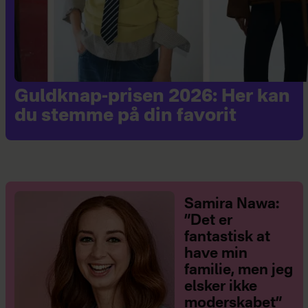
Guldknap-prisen 2026: Her kan
du stemme på din favorit
Samira Nawa:
”Det er
fantastisk at
have min
familie, men jeg
elsker ikke
moderskabet”