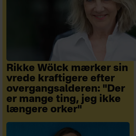
Rikke Wölck mærker sin
vrede kraftigere efter
overgangsalderen: "Der
er mange ting, jeg ikke
længere orker"