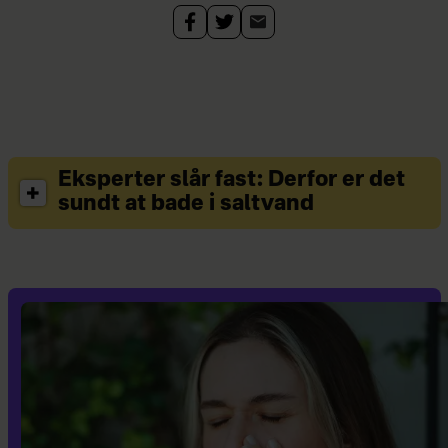
Amerikanske Studier på
Syddansk Universitet.
Single og mor til en voksen
søn.
Eksperter slår fast: Derfor er det
sundt at bade i saltvand