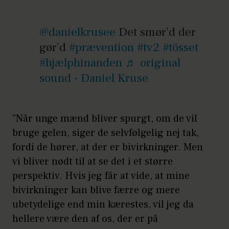
end andre hidtil.
@danielkrusee
Det smør’d der
Bivirkningerne kan være tør
gør’d
#prævention
#tv2
#tösset
eller olieret hud, hårvækst
#hjælphinanden
♬ original
eller hårtab, mindsket eller
sound - Daniel Kruse
øget sexlyst og
humørsvingninger.
”Når unge mænd bliver spurgt, om de vil
Kilde:
CNN
bruge gelen, siger de selvfølgelig nej tak,
fordi de hører, at der er bivirkninger. Men
vi bliver nødt til at se det i et større
perspektiv. Hvis jeg får at vide, at mine
bivirkninger kan blive færre og mere
ubetydelige end min kærestes, vil jeg da
hellere være den af os, der er på