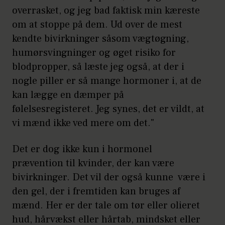
overrasket, og jeg bad faktisk min kæreste
gravid.
om at stoppe på dem. Ud over de mest
I sæd er der mellem 15- og
kendte bivirkninger såsom vægtøgning,
200 millioner sædceller per
humørsvingninger og øget risiko for
blodpropper, så læste jeg også, at der i
millimeter, og studiet har vist,
nogle piller er så mange hormoner i, at de
at hvis man har mindre end
kan lægge en dæmper på
en million sædceller per
følelsesregisteret. Jeg synes, det er vildt, at
milliliter, så kan man ikke
vi mænd ikke ved mere om det."
gøre en kvinde gravid – og det
Det er dog ikke kun i hormonel
er netop dette, den nye gel
prævention til kvinder, der kan være
kommer til at gøre.
bivirkninger. Det vil der også kunne være i
I studiet opnåede 86% af
den gel, der i fremtiden kan bruges af
mænd. Her er der tale om tør eller olieret
mændene resultater efter at
hud, hårvækst eller hårtab, mindsket eller
have brugt gelen i 15 uger.