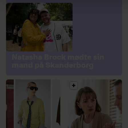
Natasha Brock mødte sin
mand på Skanderborg