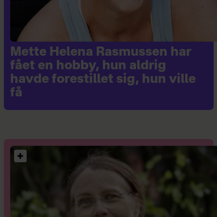
Mette Helena Rasmussen har
fået en hobby, hun aldrig
havde forestillet sig, hun ville
få