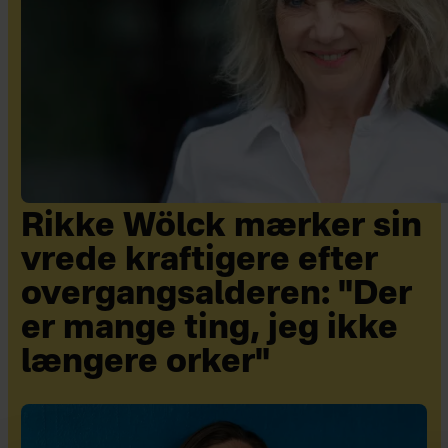
Rikke Wölck mærker sin
vrede kraftigere efter
overgangsalderen: "Der
er mange ting, jeg ikke
længere orker"