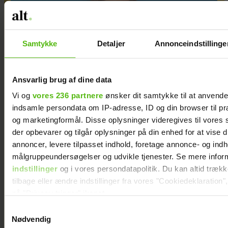
Samtykke
Detaljer
Annonceindstillinge
Ansvarlig brug af dine data
Vi og
vores 236 partnere
ønsker dit samtykke til at anvend
indsamle persondata om IP-adresse, ID og din browser til præ
og marketingformål. Disse oplysninger videregives til vores
Camilla nåede lige at forsone sig med sin
der opbevarer og tilgår oplysninger på din enhed for at vise d
mor, inden hun døde efter mange års
annoncer, levere tilpasset indhold, foretage annonce- og ind
alkoholmisbrug
målgruppeundersøgelser og udvikle tjenester. Se mere infor
indstillinger
og i vores persondatapolitik. Du kan altid træk
Sponsoreret indhold
tilbage eller ændre indstillinger fra vores "Cookiedeklaration",
på "Privacy trigger" ikonet.
Samtykkevalg
Dine valg anvendes på hele websitet.
Nødvendig