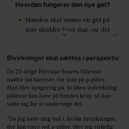
Hvordan fungerer den nye gel?
Manden skal smøre en gel på
sine skuldre hver dag, og det
vil med tiden nedsætte
sædproduktionen.
Bivirkninger skal sættes i perspektiv
Gelen har et hormon i sig, der
nedsætter produktionen af
Da 23-årige Hircano Soares Alfarano
testosteron, så der lige præcis
mødte sin kæreste, var hun på p-piller.
Han blev nysgerrig på, hvilken indvirkning
er nok i kroppen til at
pillerne kan have på hendes krop, så han
opretholde basale ting som
satte sig for at undersøge det.
muskelmasse og sexlyst, men
ikke nok til at producere nok
"Da jeg satte mig ind i, hvilke bivirkninger,
der kan være ved p-piller, blev jeg virkelig
sædceller til at gøre en kvinde