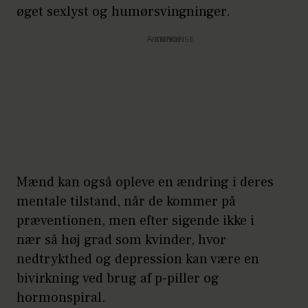
øget sexlyst og humørsvingninger.
For nogle kunne man allerede
se resultater efter fire ugers
Annonce
brug.
Hvis en kvinde glemmer at
tage en p-pille en dag eller to,
kan hun risikere at blive
gravid. Men med gelen
Mænd kan også opleve en ændring i deres
derimod, tager det mellem
mentale tilstand, når de kommer på
otte og ti uger for at få en
præventionen, men efter sigende ikke i
mands sædkvalitet op til
nær så høj grad som kvinder, hvor
normalen igen.
nedtrykthed og depression kan være en
Præventionsformen er derfor,
bivirkning ved brug af p-piller og
hormonspiral.
efter sigende, mere sikker