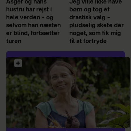
Asger og hans
Jeg ville ikke have
hustru har rejst i
børn og tog et
hele verden – og
drastisk valg –
selvom han næsten
pludselig skete der
er blind, fortsætter
noget, som fik mig
turen
til at fortryde