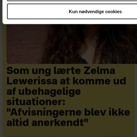
Kun nødvendige cookies
Som ung lærte Zelma
Lewerissa at komme ud
af ubehagelige
situationer:
"Afvisningerne blev ikke
altid anerkendt"