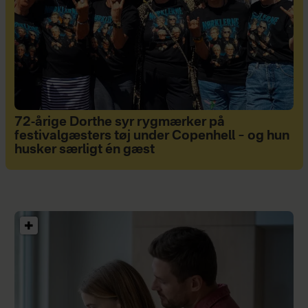
72-årige Dorthe syr rygmærker på
festivalgæsters tøj under Copenhell – og hun
husker særligt én gæst