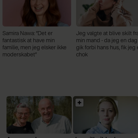
Jeg valgte at blive skilt fra
Da fødevarepriserne skød
min mand - da jeg en dag
vejret, tog Åsa en
gik forbi hans hus, fik jeg et
beslutning: ”For 700 kr. o
chok
ugen bliver hele familien
mæt”