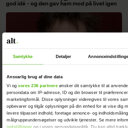
god idé – og den gav ham mod på livet igen
Samtykke
Detaljer
Annonceindstilling
Ansvarlig brug af dine data
Vi og
vores 236 partnere
ønsker dit samtykke til at anvend
persondata om IP-adresse, ID og din browser til præferencer, 
Katrine Marie Guldager har brugt meget af sit
marketingformål. Disse oplysninger videregives til vores sa
liv på at skamme sig over at blive vred – men
opbevarer og tilgår oplysninger på din enhed for at vise dig 
da hun blev 50, skete der noget
levere tilpasset indhold, foretage annonce- og indholdsmåling
målgruppeundersøgelser og udvikle tjenester. Se mere infor
indstillinger
og i vores persondatapolitik. Du kan altid trækk