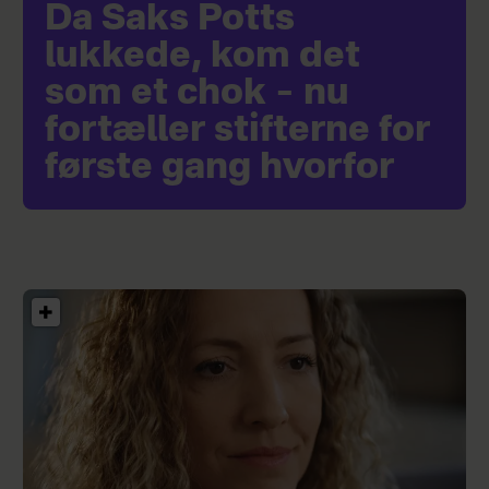
Da Saks Potts
lukkede, kom det
som et chok – nu
fortæller stifterne for
første gang hvorfor