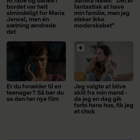
At råbe og banke i
Samira Nawa: ”Det er
bordet var helt
fantastisk at have
almindeligt for Maria
min familie, men jeg
Jencel, men én
elsker ikke
sætning ændrede
moderskabet”
det
Er du forælder til en
Jeg valgte at blive
teenager? Så bør du
skilt fra min mand -
se den her nye film
da jeg en dag gik
forbi hans hus, fik jeg
et chok