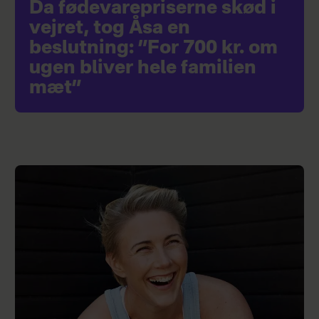
Da fødevarepriserne skød i
vejret, tog Åsa en
beslutning: ”For 700 kr. om
ugen bliver hele familien
mæt”