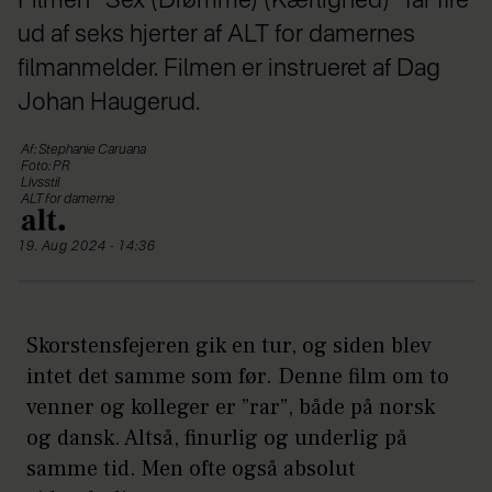
Filmen '”Sex (Drømme) (Kærlighed)”' får fire
ud af seks hjerter af ALT for damernes
filmanmelder. Filmen er instrueret af Dag
Johan Haugerud.
Af: Stephanie Caruana
Foto: PR
Livsstil
ALT for damerne
19. Aug 2024 - 14:36
Skorstensfejeren gik en tur, og siden blev
intet det samme som før. Denne film om to
venner og kolleger er ”rar”, både på norsk
og dansk. Altså, finurlig og underlig på
samme tid. Men ofte også absolut