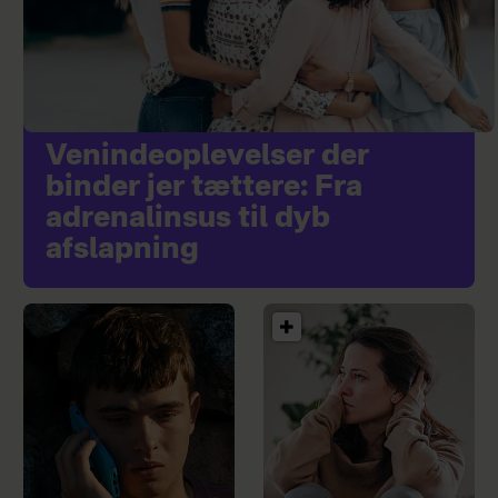
Venindeoplevelser der
binder jer tættere: Fra
adrenalinsus til dyb
afslapning