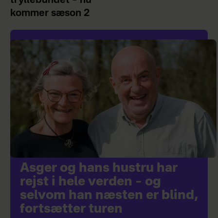
tryllebundet – nu
kommer sæson 2
Asger og hans hustru har
rejst i hele verden – og
selvom han næsten er blind,
fortsætter turen