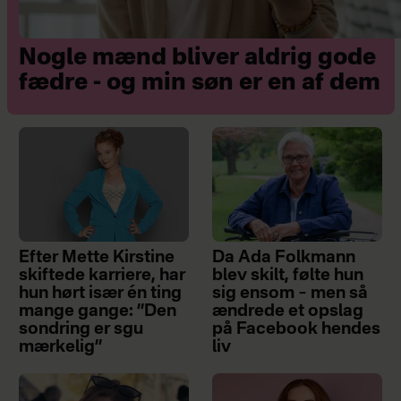
Nogle mænd bliver aldrig gode
fædre - og min søn er en af dem
Efter Mette Kirstine
Da Ada Folkmann
skiftede karriere, har
blev skilt, følte hun
hun hørt især én ting
sig ensom – men så
mange gange: ”Den
ændrede et opslag
sondring er sgu
på Facebook hendes
mærkelig”
liv