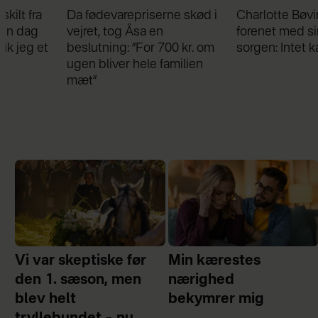
Da fødevarepriserne skød i
Charlotte Bøving blev
vejret, tog Åsa en
forenet med sin bror i
beslutning: ”For 700 kr. om
sorgen: Intet kan skille os
ugen bliver hele familien
mæt”
Vi var skeptiske før
Min kærestes
den 1. sæson, men
nærighed
blev helt
bekymrer mig