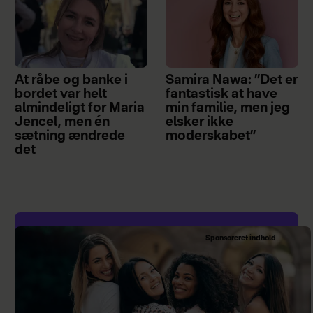
At råbe og banke i
Samira Nawa: ”Det er
bordet var helt
fantastisk at have
almindeligt for Maria
min familie, men jeg
Jencel, men én
elsker ikke
sætning ændrede
moderskabet”
det
Sponsoreret indhold