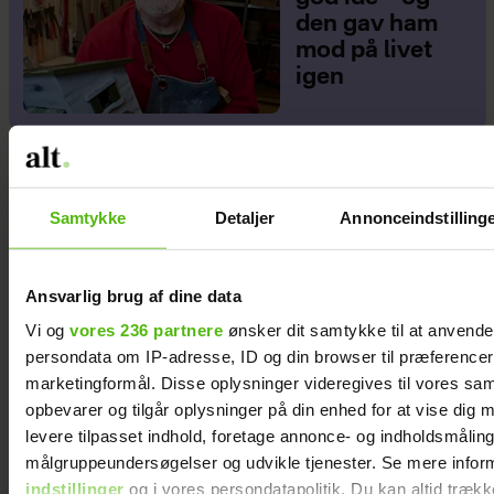
den gav ham
mod på livet
igen
Samtykke
Detaljer
Annonceindstilling
Ansvarlig brug af dine data
Vi og
vores 236 partnere
ønsker dit samtykke til at anvend
persondata om IP-adresse, ID og din browser til præferencer, 
marketingformål. Disse oplysninger videregives til vores sa
opbevarer og tilgår oplysninger på din enhed for at vise dig 
levere tilpasset indhold, foretage annonce- og indholdsmåling
målgruppeundersøgelser og udvikle tjenester. Se mere infor
indstillinger
og i vores persondatapolitik. Du kan altid trækk