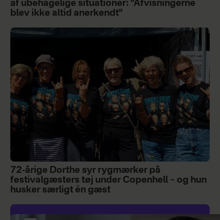
af ubehagelige situationer: "Afvisningerne
blev ikke altid anerkendt"
72-årige Dorthe syr rygmærker på
festivalgæsters tøj under Copenhell – og hun
husker særligt én gæst