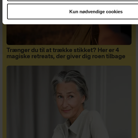
Kun nødvendige cookies
Trænger du til at trække stikket? Her er 4
magiske retreats, der giver dig roen tilbage