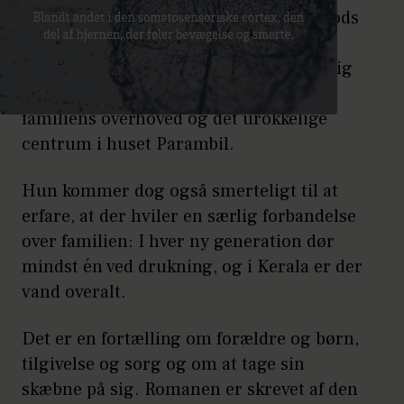
gifte sig med en 40-årig enkemand. Trods
alle Mariammas bange anelser bliver
ægteskabet lykkeligt, og hun udvikler sig
over de næste syv årtier til at blive
familiens overhoved og det urokkelige
centrum i huset Parambil.
Hun kommer dog også smerteligt til at
erfare, at der hviler en særlig forbandelse
over familien: I hver ny generation dør
mindst én ved drukning, og i Kerala er der
vand overalt.
Det er en fortælling om forældre og børn,
tilgivelse og sorg og om at tage sin
skæbne på sig. Romanen er skrevet af den