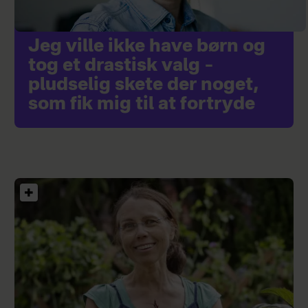
Jeg ville ikke have børn og
tog et drastisk valg –
pludselig skete der noget,
som fik mig til at fortryde