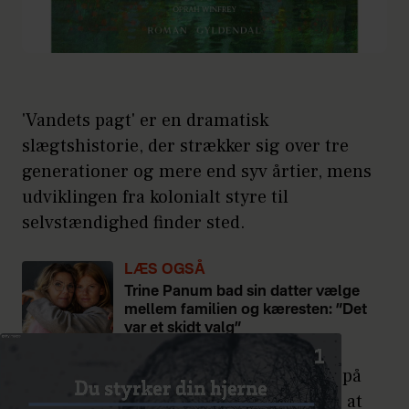
'Vandets pagt' er en dramatisk
slægtshistorie, der strækker sig over tre
generationer og mere end syv årtier, mens
udviklingen fra kolonialt styre til
selvstændighed finder sted.
LÆS OGSÅ
Trine Panum bad sin datter vælge
mellem familien og kæresten: ”Det
var et skidt valg”
I år 1900 bliver 12-årige Mariamma sat på
en båd til Kerala i det sydlige Indien for at