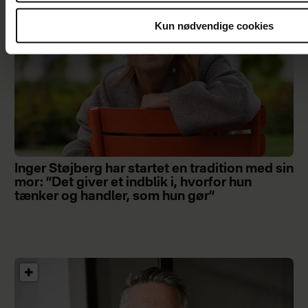
Kun nødvendige cookies
Inger Støjberg har startet en tradition med sin
mor: ”Det giver et indblik i, hvorfor hun
tænker og handler, som hun gør”