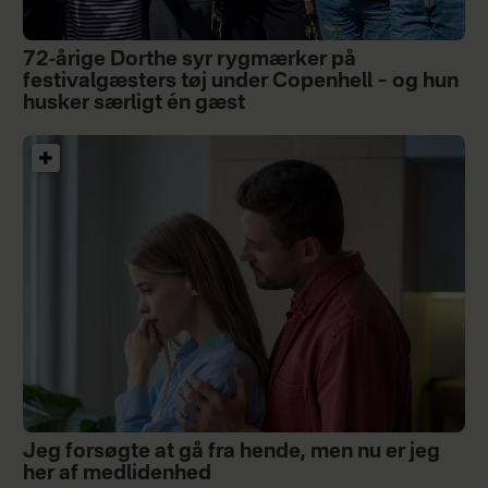
72-årige Dorthe syr rygmærker på
festivalgæsters tøj under Copenhell – og hun
husker særligt én gæst
Jeg forsøgte at gå fra hende, men nu er jeg
her af medlidenhed