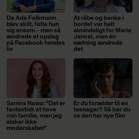
Da Ada Folkmann
At råbe og banke i
blev skilt, følte hun
bordet var helt
sig ensom – men så
almindeligt for Maria
ændrede et opslag
Jencel, men én
på Facebook hendes
sætning ændrede
liv
det
Samira Nawa: ”Det er
Er du forælder til en
fantastisk at have
teenager? Så bør du
min familie, men jeg
se den her nye film
elsker ikke
moderskabet”