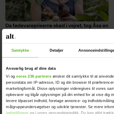
Da fødevarepriserne skød i vejret, tog Åsa en
beslutning: ”For 700 kr. om ugen bliver hele
familien mæt”
Samtykke
Detaljer
Annonceindstilling
Ansvarlig brug af dine data
Vi og
vores 236 partnere
ønsker dit samtykke til at anvend
persondata om IP-adresse, ID og din browser til præferencer, 
marketingformål. Disse oplysninger videregives til vores sa
opbevarer og tilgår oplysninger på din enhed for at vise dig 
levere tilpasset indhold, foretage annonce- og indholdsmåling
målgruppeundersøgelser og udvikle tjenester. Se mere infor
indstillinger
og i vores persondatapolitik. Du kan altid trækk