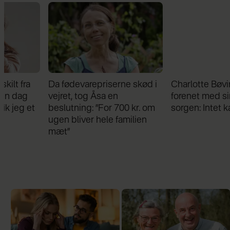
Da fødevarepriserne skød i
Charlotte Bøving blev
vejret, tog Åsa en
forenet med sin bror i
beslutning: ”For 700 kr. om
sorgen: Intet kan skille os
ugen bliver hele familien
mæt”