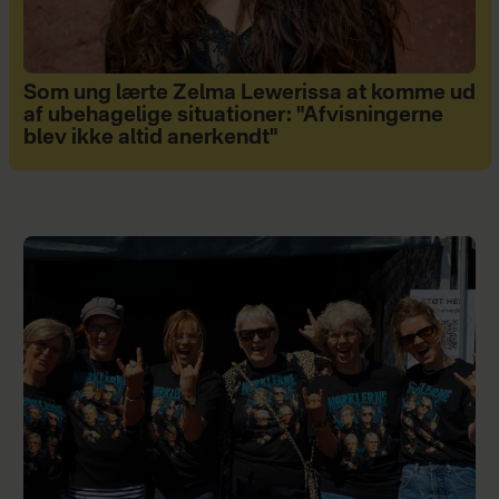
Som ung lærte Zelma Lewerissa at komme ud
af ubehagelige situationer: "Afvisningerne
blev ikke altid anerkendt"