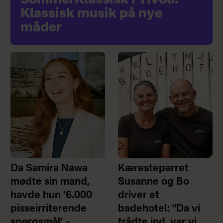
SommerKlassisk i Tivoli:
Klassisk musik på nye
måder
Da Samira Nawa
Kæresteparret
mødte sin mand,
Susanne og Bo
havde hun ’6.000
driver et
pisseirriterende
badehotel: ”Da vi
spørgsmål’ –
trådte ind, var vi