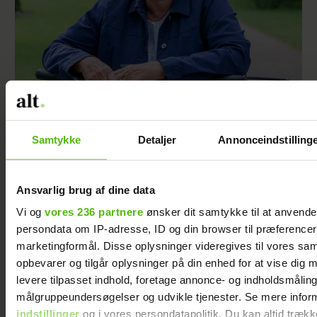
Da Ada Folkmann blev skilt, følte hun sig
ensom – men så ændrede et opslag på
Facebook hendes liv
Samtykke
Detaljer
Annonceindstilling
Ansvarlig brug af dine data
Vi og
vores 236 partnere
ønsker dit samtykke til at anvend
persondata om IP-adresse, ID og din browser til præferencer, 
marketingformål. Disse oplysninger videregives til vores sa
opbevarer og tilgår oplysninger på din enhed for at vise dig 
levere tilpasset indhold, foretage annonce- og indholdsmåling
målgruppeundersøgelser og udvikle tjenester. Se mere infor
indstillinger
og i vores persondatapolitik. Du kan altid trækk