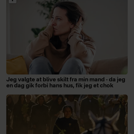
Jeg valgte at blive skilt fra min mand - da jeg
en dag gik forbi hans hus, fik jeg et chok