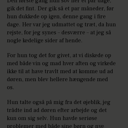
Den første gang hun sov her et par dage,
gik det fint. Der gik så et par måneder, før
hun dukkede op igen, denne gang i fire
dage. Her var jeg udmattet og træt, da hun
rejste, for jeg synes – desværre – at jeg så
nogle kedelige sider af hende.
For hun tog det for givet, at vi diskede op
med både vin og mad hver aften og virkede
ikke til at have travlt med at komme ud ad
døren, men blev hellere hængende med
os.
Hun talte også på mig fra det øjeblik, jeg
trådte ind ad døren efter arbejde og det
kun om sig selv. Hun havde seriøse
problemer med både sine børn og nye