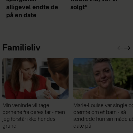
alligevel endte de
solgt”
på en date
Familieliv
Marie-Louise var single og
Mathilde Gøhler fortæl
n
drømte om et barn - så
om bruddet med Rem
ændrede hun sin måde at
Var gået fra hinanden 
date på
graviditeten