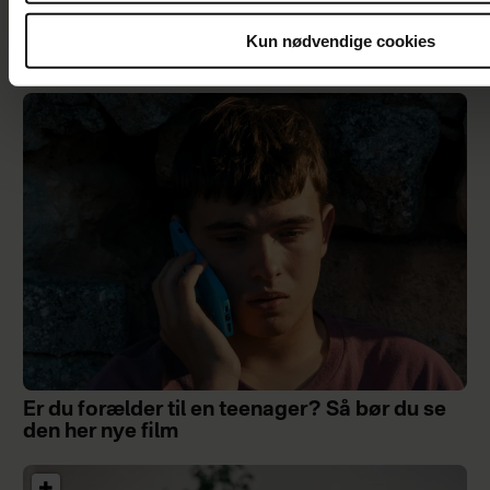
Samira Nawa: ”Det er fantastisk at have min
Kun nødvendige cookies
familie, men jeg elsker ikke moderskabet”
Er du forælder til en teenager? Så bør du se
den her nye film