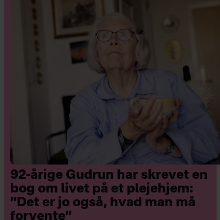
fast brevkasseredaktør på ugebladet
Hjemmet, hvor hun også arbejder
med og skriver fiktion. Hun er
derudover forfatter til romanen
'Babyalarm – en psykologisk thriller
om en nybagt mor'. Vibeke bor i Valby
i en sammenbragt familie med mand,
tre børn samt kat.
92-årige Gudrun har skrevet en
bog om livet på et plejehjem:
”Det er jo også, hvad man må
forvente”