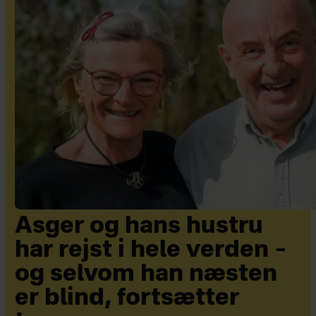
Asger og hans hustru
har rejst i hele verden –
og selvom han næsten
er blind, fortsætter