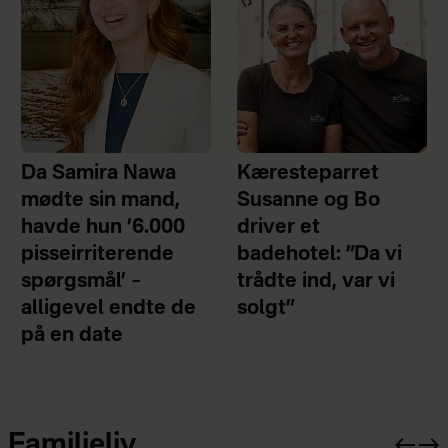
Da Samira Nawa
Kæresteparret
mødte sin mand,
Susanne og Bo
havde hun ’6.000
driver et
pisseirriterende
badehotel: ”Da vi
spørgsmål’ –
trådte ind, var vi
alligevel endte de
solgt”
på en date
Familieliv