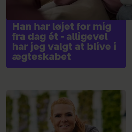
Han har løjet for mig
fra dag ét - alligevel
har jeg valgt at blive i
ægteskabet