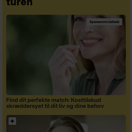
turen
Sponsoreret indhold
Find dit perfekte match: Kosttilskud
skræddersyet til dit liv og dine behov