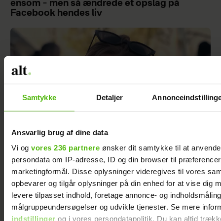
ensom – men så ændrede et opslag på
Facebook hendes liv
Samtykke
Detaljer
Annonceindstilling
Ansvarlig brug af dine data
Vi og
vores 236 partnere
ønsker dit samtykke til at anvend
persondata om IP-adresse, ID og din browser til præferencer, 
At råbe og banke i bordet var helt almindeligt
marketingformål. Disse oplysninger videregives til vores sa
for Maria Jencel, men én sætning ændrede
opbevarer og tilgår oplysninger på din enhed for at vise dig 
det
levere tilpasset indhold, foretage annonce- og indholdsmåling
målgruppeundersøgelser og udvikle tjenester. Se mere infor
indstillinger
og i vores persondatapolitik. Du kan altid trækk