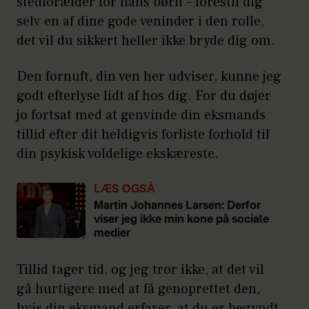
stedforælder for hans børn – forestil dig
selv en af dine gode veninder i den rolle,
det vil du sikkert heller ikke bryde dig om.
Den fornuft, din ven her udviser, kunne jeg
godt efterlyse lidt af hos dig. For du døjer
jo fortsat med at genvinde din eksmands
tillid efter dit heldigvis forliste forhold til
din psykisk voldelige ekskæreste.
LÆS OGSÅ
Martin Johannes Larsen: Derfor
viser jeg ikke min kone på sociale
medier
Tillid tager tid, og jeg tror ikke, at det vil
gå hurtigere med at få genoprettet den,
hvis din eksmand erfarer, at du er begyndt