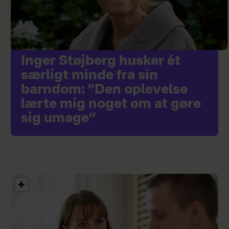
Inger Støjberg husker ét
særligt minde fra sin
barndom: ”Den oplevelse
lærte mig noget om at gøre
sig umage”