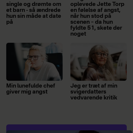
single og drømte om
oplevede Jette Torp
et barn - så ændrede
en følelse af angst,
hun sin måde at date
når hun stod på
på
scenen – da hun
fyldte 51, skete der
noget
Min lunefulde chef
Jeg er træt af min
giver mig angst
svigerdatters
vedvarende kritik