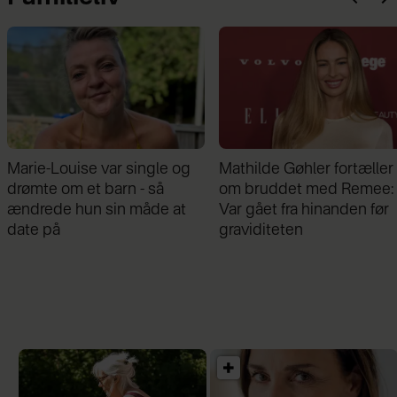
Mathilde Gøhler fortæller
Afslører familieforøgelse:
om bruddet med Remee:
Philine Roepstorff og Ja
Var gået fra hinanden før
Bruun Larsen venter barn
graviditeten
nummer to