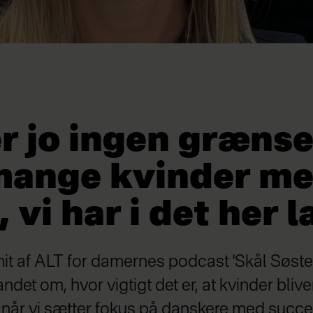
r jo ingen grænser
mange kvinder m
, vi har i det her 
nit af ALT for damernes podcast 'Skål Søster
ndet om, hvor vigtigt det er, at kvinder bliv
, når vi sætter fokus på danskere med succe