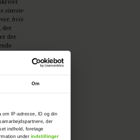
skriver
s største
ver, hvis
, der
er der
ende
ion til
 skabe
Om
inder
a om IP-adresse, ID og din
der
s samarbejdspartnere, der
set indhold, foretage
ænd er
ormation under
indstillinger
der, så