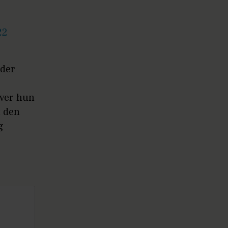
22
 der
iver hun
t den
g