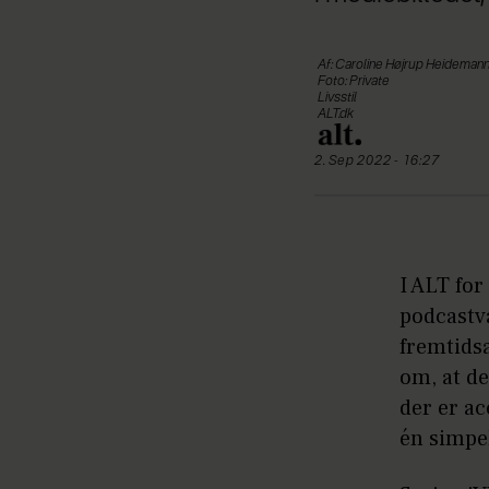
Af: Caroline Højrup Heideman
Foto: Private
Livsstil
ALT.dk
2. Sep 2022 - 16:27
I ALT for
podcastv
fremtidsa
om, at de
der er ac
én simpel