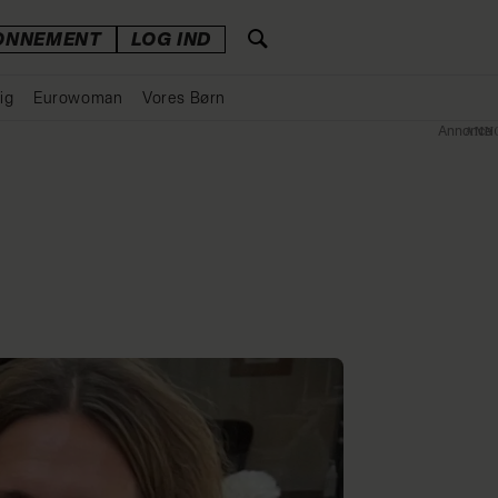
ONNEMENT
LOG IND
ig
Eurowoman
Vores Børn
Annonce