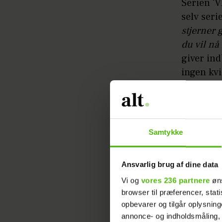
Serien '
selv seri
stjerner 
du vil nå 
giver ind
ingen kv
mænd.
”Der er i
serien. V
Samtykke
noget i v
med visio
Ansvarlig brug af dine data
fortsætte
Vi og
vores 236 partnere
øns
”Nu er p
browser til præferencer, stat
opbevarer og tilgår oplysning
skriver m
annonce- og indholdsmåling,
altid ud