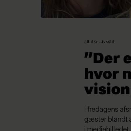
alt.dk
Livsstil
”Der e
hvor 
vision
I fredagens afs
gæster blandt a
i mediebilledet