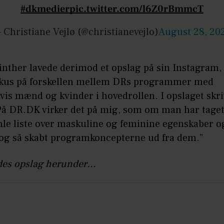
#dkmedier
pic.twitter.com/l6Z0rBmmcT
 Christiane Vejlø (@christianevejlo)
August 28, 20
nther lavede derimod et opslag på sin Instagram,
okus på forskellen mellem DRs programmer med
vis mænd og kvinder i hovedrollen. I opslaget skr
 ”På DR.DK virker det på mig, som om man har tage
le liste over maskuline og feminine egenskaber o
 og så skabt programkoncepterne ud fra dem.”
es opslag herunder…