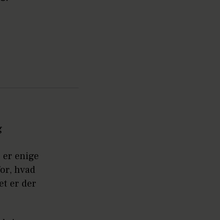
g
 er enige
for, hvad
et er der