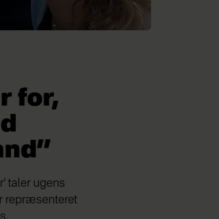
 for,
ed
land”
' taler ugens
er repræsenteret
s.