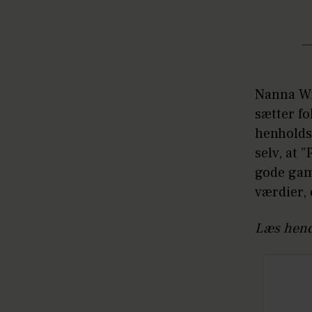
—
Nanna Wi
sætter f
henholds
selv, at
gode gam
værdier,
Læs hend