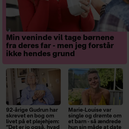
Giv ikke op. Husk på, at der er lys for
enden af tunnelen. Du kommer
igennem, og du er ikke alene.
Min veninde vil tage børnene
Få praktisk hjælp. Få hjælp med
fra deres far - men jeg forstår
aflastning af barnet.
ikke hendes grund
Det går over. Vær bevidst om, at det
er en midlertidig tilstand – det går
over.
Skriv dagbog. Mange kvinder oplever
det som nærmest terapeutisk at få
tankerne ned på papir.
92-årige Gudrun har
Marie-Louise var
skrevet en bog om
single og drømte om
livet på et plejehjem:
et barn - så ændrede
”Det er jo også, hvad
hun sin måde at date