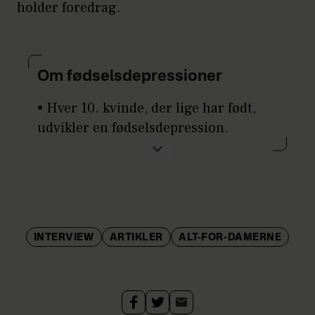
holder foredrag.
Om fødselsdepressioner
• Hver 10. kvinde, der lige har født,
udvikler en fødselsdepression.
• Symptomerne minder ofte om dem
ved en "almindelig" depression, men
knytter sig meget til moderskabet.
• Mere end to ud af tre
INTERVIEW
ARTIKLER
ALT-FOR-DAMERNE
fødselsdeprimerede kvinder søger
aldrig hjælp og behandling til deres
fødselsdepression.