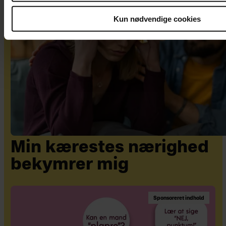
Kun nødvendige cookies
Min kærestes nærighed
bekymrer mig
Sponsoreret indhold