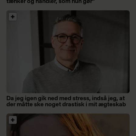
tænker og handler, som hun gør”
Da jeg igen gik ned med stress, indså jeg, at
der måtte ske noget drastisk i mit ægteskab