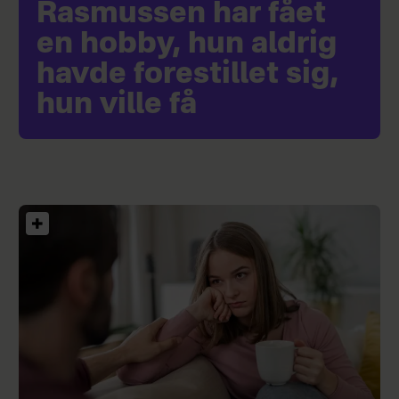
Rasmussen har fået
en hobby, hun aldrig
havde forestillet sig,
hun ville få