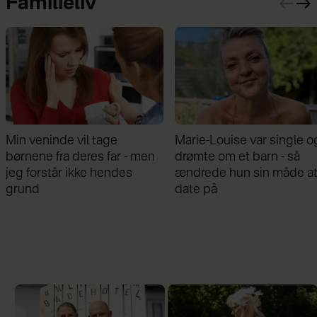
Familieliv
Marie-Louise var single og
Mathilde Gøhler fortæller
drømte om et barn - så
om bruddet med Remee:
ændrede hun sin måde at
Var gået fra hinanden før
date på
graviditeten