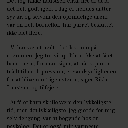
Det tog Rikke Laustsen cirka fire år at få
det helt godt igen. I dag er hendes datter
syv år, og selvom den oprindelige drøm
var en helt børneflok, har parret besluttet
ikke fået flere.
– Vi har været nødt til at lave om på
drømmen. Jeg tør simpelthen ikke at få et
barn mere, for man siger, at når vejen er
trådt til én depression, er sandsynligheden
for at blive ramt igen større, siger Rikke
Laustsen og tilføjer:
– At få et barn skulle være den lykkeligste
tid, men det lykkeligste, jeg gjorde for mig
selv dengang, var at begynde hos en
psykolog. Det er også min varmeste