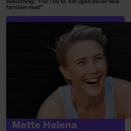
beslutning: ”For 700 kr. om ugen bliver hele
familien mæt”
Mette Helena