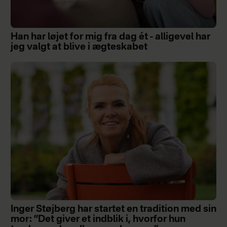
Han har løjet for mig fra dag ét - alligevel har
jeg valgt at blive i ægteskabet
Inger Støjberg har startet en tradition med sin
mor: ”Det giver et indblik i, hvorfor hun