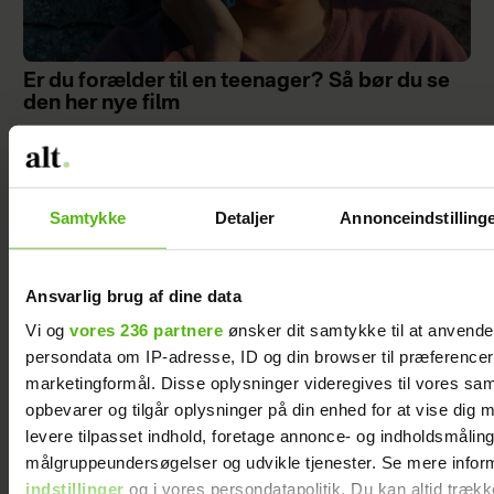
Er du forælder til en teenager? Så bør du se
den her nye film
Samtykke
Detaljer
Annonceindstilling
Ansvarlig brug af dine data
Vi og
vores 236 partnere
ønsker dit samtykke til at anvend
persondata om IP-adresse, ID og din browser til præferencer, 
marketingformål. Disse oplysninger videregives til vores sa
opbevarer og tilgår oplysninger på din enhed for at vise dig 
levere tilpasset indhold, foretage annonce- og indholdsmåling
Jeg valgte at blive skilt fra min mand - da jeg
målgruppeundersøgelser og udvikle tjenester. Se mere infor
en dag gik forbi hans hus, fik jeg et chok
indstillinger
og i vores persondatapolitik. Du kan altid trækk