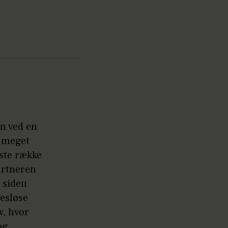
on ved en
n meget
ste række
artneren
 siden
desløse
w, hvor
og