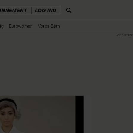
ONNEMENT
LOG IND
ig
Eurowoman
Vores Børn
Annonce