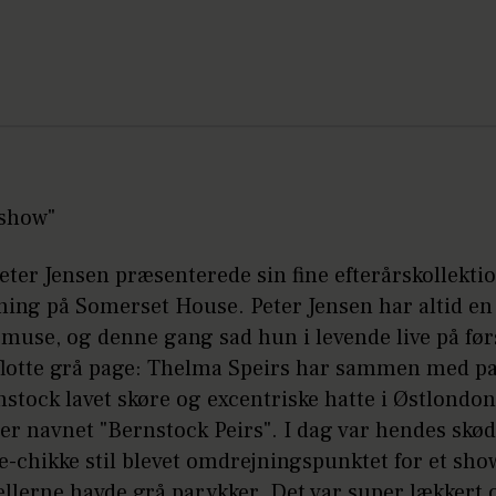
show"
ter Jensen præsenterede sin fine efterårskollekti
sning på Somerset House. Peter Jensen har altid e
 muse, og denne gang sad hun i levende live på før
flotte grå page: Thelma Speirs har sammen med p
stock lavet skøre og excentriske hatte i Østlondon
er navnet "Bernstock Peirs". I dag var hendes skø
-chikke stil blevet omdrejningspunktet for et sho
llerne havde grå parykker. Det var super lækkert 