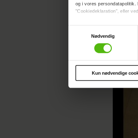
og i vores persondatapolitik. 
"Cookiedeklaration", eller ved
Dine valg anvendes på hele w
Samtykkevalg
Nødvendig
Vi ønsker dit samtykke til at 
Vi anvender egne cookies og c
om IP, ID og din browser for a
markedsføring, så vi kan opti
sociale medier.
Kun nødvendige cook
Du kan til enhver tid trække 
cookies, samarbejdspartnere 
vores
privatlivspolitik
og
co