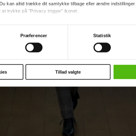
Du kan altid trække dit samtykke tilbage eller ændre indstillinger
 at trykke på "Privacy trigger" ikonet.
ebsitet.
Præferencer
Statistik
indsamle og bruge data for at kunne levere og finansiere relevant j
ookies fra tredjeparter til at at optimere dit besøg på vores hj
t sikre funktionalitet, generere statistik og huske dine præferenc
mere vores reklametiltag på sociale medier og til at vise dig fun
ies
Tillad valgte
dit samtykke tilbage via linket i vores cookiepolitik. Du kan læs
og behandling af dine personoplysninger i forbindelse hermed i
okiepolitik
.