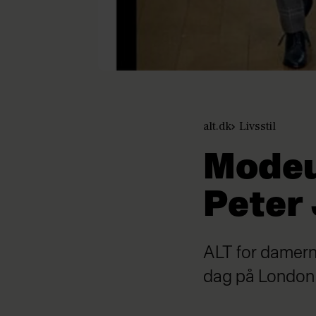
alt.dk
Livsstil
Modeu
Peter 
ALT for damern
dag på London F