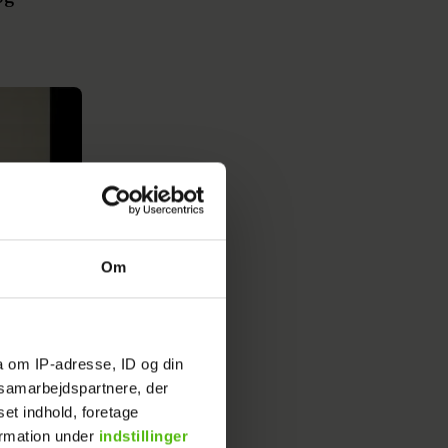
Om
a om IP-adresse, ID og din
s samarbejdspartnere, der
set indhold, foretage
ormation under
indstillinger