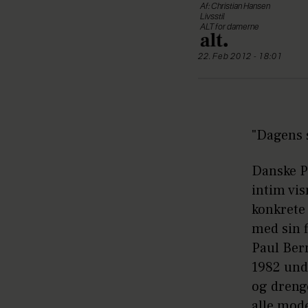
Af: Christian Hansen
Livsstil
ALT for damerne
22. Feb 2012 - 18:01
"Dagens 
Danske Pe
intim vi
konkrete
med sin 
Paul Bern
1982 und
og drenge
alle mode