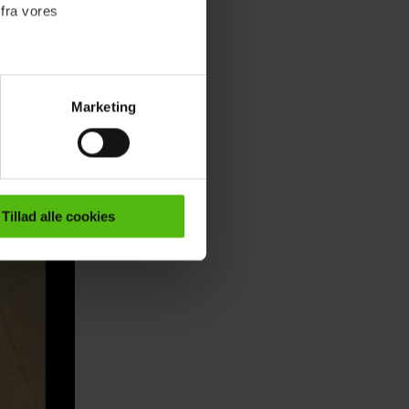
 fra vores
Marketing
ournalistisk indhold til dig.
emmeside. Vi indsamler data
er samt til brug for
ktioner i forbindelse med
Tillad alle cookies
e mere om vores brug af
 både