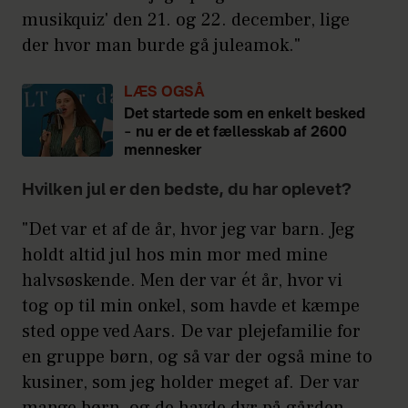
musikquiz' den 21. og 22. december, lige
der hvor man burde gå juleamok."
LÆS OGSÅ
Det startede som en enkelt besked
– nu er de et fællesskab af 2600
mennesker
Hvilken jul er den bedste, du har oplevet?
"Det var et af de år, hvor jeg var barn. Jeg
holdt altid jul hos min mor med mine
halvsøskende. Men der var ét år, hvor vi
tog op til min onkel, som havde et kæmpe
sted oppe ved Aars. De var plejefamilie for
en gruppe børn, og så var der også mine to
kusiner, som jeg holder meget af. Der var
mange børn, og de havde dyr på gården,