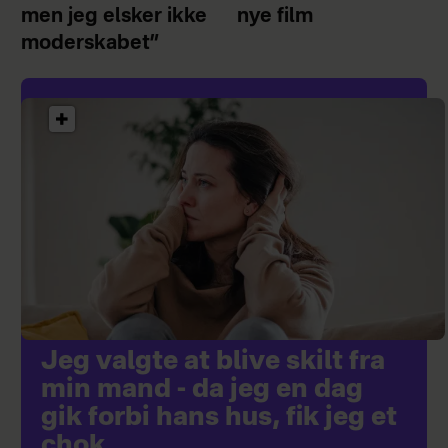
men jeg elsker ikke
nye film
moderskabet”
Jeg valgte at blive skilt fra
min mand - da jeg en dag
gik forbi hans hus, fik jeg et
chok