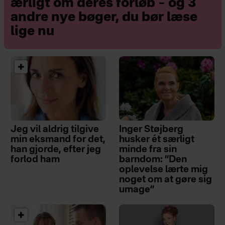
ærligt om deres forløb – og 3
andre nye bøger, du bør læse
lige nu
Jeg vil aldrig tilgive
Inger Støjberg
min eksmand for det,
husker ét særligt
han gjorde, efter jeg
minde fra sin
forlod ham
barndom: ”Den
oplevelse lærte mig
noget om at gøre sig
umage”