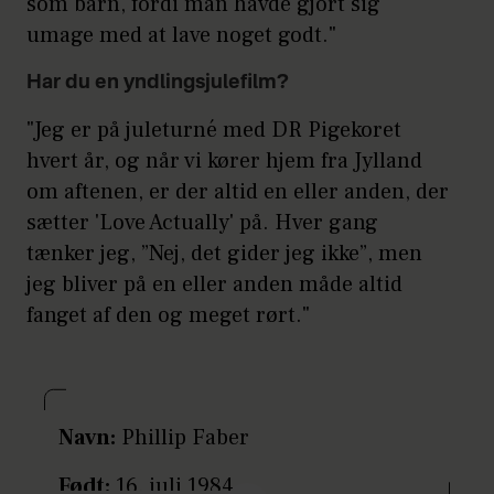
som barn, fordi man havde gjort sig
umage med at lave noget godt."
Har du en yndlingsjulefilm?
"Jeg er på juleturné med DR Pigekoret
hvert år, og når vi kører hjem fra Jylland
om aftenen, er der altid en eller anden, der
sætter 'Love Actually' på. Hver gang
tænker jeg, ”Nej, det gider jeg ikke”, men
jeg bliver på en eller anden måde altid
fanget af den og meget rørt."
Navn:
Phillip Faber
Født:
16. juli 1984.