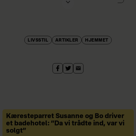
Uddannelse:
Komponist og dirigent.
Kendt fra:
'Fællessang', 'Morgensang'
og 'Den klassiske musikquiz'.
LIVSSTIL
ARTIKLER
HJEMMET
Aktuel med:
Bogen 'Juleaftens sange'
og 'På sporet af julens sange', der
bliver sendt på DR op til jul.
Familie:
Gift med Selma og far til
August på 5 år.
Bopæl:
København.
Kæresteparret Susanne og Bo driver
et badehotel: ”Da vi trådte ind, var vi
solgt”