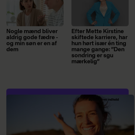
Nogle mænd bliver
Efter Mette Kirstine
aldrig gode fædre -
skiftede karriere, har
og min søn er en af
hun hørt især én ting
dem
mange gange: ”Den
sondring er sgu
mærkelig”
Sponsoreret indhold