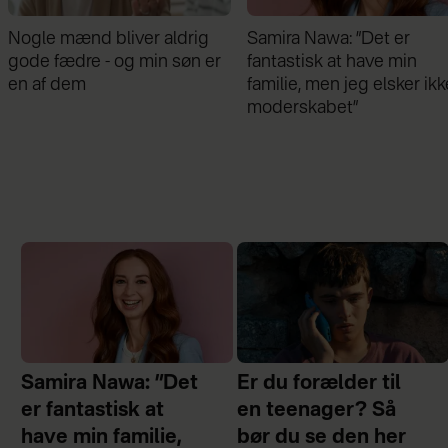
ig
Samira Nawa: ”Det er
Jeg valgte at blive sk
 er
fantastisk at have min
min mand - da jeg e
familie, men jeg elsker ikke
gik forbi hans hus, fi
moderskabet”
chok
Samira Nawa: ”Det
Er du forælder til
er fantastisk at
en teenager? Så
have min familie,
bør du se den her