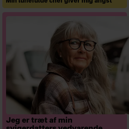
Min lunefulde chef giver mig angst
Jeg er træt af min
svigerdatters vedvarende