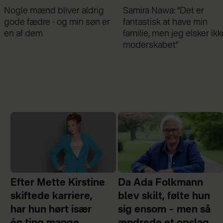
Samira Nawa: ”Det er
Jeg valgte at blive skilt fr
fantastisk at have min
min mand - da jeg en dag
familie, men jeg elsker ikke
gik forbi hans hus, fik jeg 
moderskabet”
chok
Efter Mette Kirstine
Da Ada Folkmann
skiftede karriere,
blev skilt, følte hun
har hun hørt især
sig ensom – men så