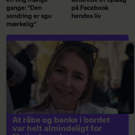
én ting mange
ændrede et opslag
gange: ”Den
på Facebook
sondring er sgu
hendes liv
mærkelig”
At råbe og banke i bordet
var helt almindeligt for