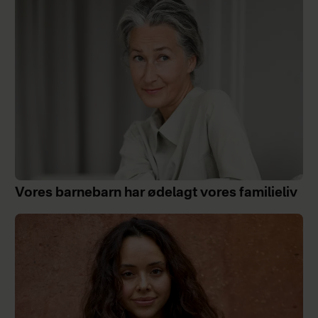
Vores barnebarn har ødelagt vores familieliv