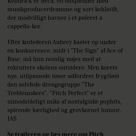
Kendrick er Beca, en enspænder med
musikproducerdrømme og sort kohlstift,
der modvilligt havner i et poleret a
cappella-kor.
Efter korlederen Aubrey kaster op under
en konkurrence, midt i "The Sign" af Ace of
Base, må hun nemlig nøjes med at
rekruttere skolens outsidere. Men korets
nye, utilpassede tøser udfordrer frygtløst
den selvfede drengegruppe "The
Treblemakers". "Pitch Perfect" er et
uimodståeligt miks af nostalgiske pophits,
spirende kærlighed og grovkornet humor.
IAS
Se traileren og læs mere om Pitch