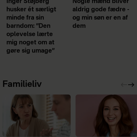
Inger Støjberg
Nogle mænd bliver
husker ét særligt
aldrig gode fædre -
minde fra sin
og min søn er en af
barndom: ”Den
dem
oplevelse lærte
mig noget om at
gøre sig umage”
Familieliv