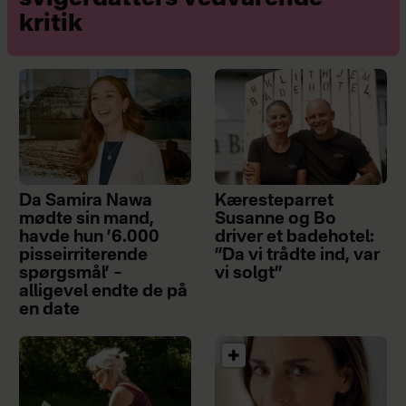
kritik
Da Samira Nawa
Kæresteparret
mødte sin mand,
Susanne og Bo
havde hun ’6.000
driver et badehotel:
pisseirriterende
”Da vi trådte ind, var
spørgsmål’ –
vi solgt”
alligevel endte de på
en date