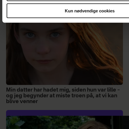
Kun nødvendige cookies
Min datter har hadet mig, siden hun var lille –
og jeg begynder at miste troen på, at vi kan
blive venner