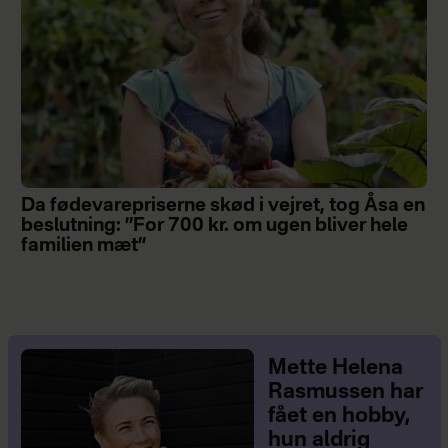
Da fødevarepriserne skød i vejret, tog Åsa en
beslutning: ”For 700 kr. om ugen bliver hele
familien mæt”
Mette Helena
Rasmussen har
fået en hobby,
hun aldrig