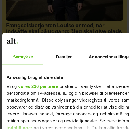
Fængselsbetjenten Louise er med, når
indsatte skal på udgang: ”Jeg skal give plads
og fylde så lidt som muligt”
Samtykke
Detaljer
Annonceindstilling
Ansvarlig brug af dine data
Vi og
vores 236 partnere
ønsker dit samtykke til at anvend
persondata om IP-adresse, ID og din browser til præferencer, 
marketingformål. Disse oplysninger videregives til vores sa
opbevarer og tilgår oplysninger på din enhed for at vise dig 
levere tilpasset indhold, foretage annonce- og indholdsmåling
målgruppeundersøgelser og udvikle tjenester. Se mere infor
indstillinger
og i vores persondatapolitik. Du kan altid trækk