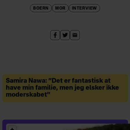
BOERN
MOR
INTERVIEW
Samira Nawa: ”Det er fantastisk at
have min familie, men jeg elsker ikke
moderskabet”