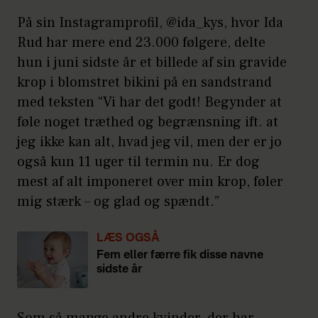
På sin Instagramprofil, @ida_kys, hvor Ida
Rud har mere end 23.000 følgere, delte
hun i juni sidste år et billede af sin gravide
krop i blomstret bikini på en sandstrand
med teksten “Vi har det godt! Begynder at
føle noget træthed og begrænsning ift. at
jeg ikke kan alt, hvad jeg vil, men der er jo
også kun 11 uger til termin nu. Er dog
mest af alt imponeret over min krop, føler
mig stærk – og glad og spændt.”
LÆS OGSÅ
Fem eller færre fik disse navne
sidste år
Som så mange andre kvinder, der har