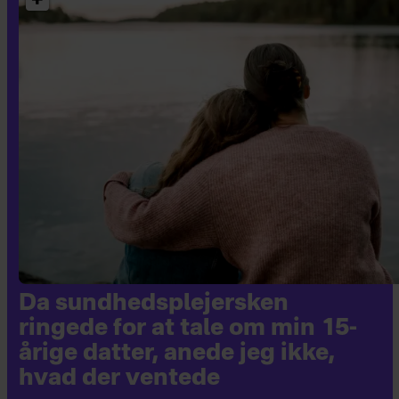
Da sundhedsplejersken
ringede for at tale om min 15-
årige datter, anede jeg ikke,
hvad der ventede