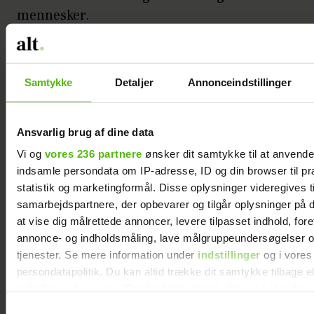
mennesker.
“Med min fars død fik jeg vendt det hele om
og begyndte at tro mere på mig selv.”
Samtykke
Detaljer
Annonceindstillinger
Yrsa skal lære, at vi alle er lige gode
Det kan godt være, at en læge, jordemoder
Ansvarlig brug af dine data
eller sygeplejerske blev betænkelig ved, at
Vi og
vores 236 partnere
ønsker dit samtykke til at anvend
Ida Rud var både tyk og oppe i årene,
indsamle persondata om IP-adresse, ID og din browser til pr
imens hun ventede sin lille pige. Selv er
statistik og marketingformål. Disse oplysninger videregives t
samarbejdspartnere, der opbevarer og tilgår oplysninger på d
hun ikke i tvivl om, at det har gjort en
at vise dig målrettede annoncer, levere tilpasset indhold, for
uvurderlig forskel, at hun fik Yrsa på et
annonce- og indholdsmåling, lave målgruppeundersøgelser o
tidspunkt i livet, hvor hun havde det godt –
tjenester. Se mere information under
indstillinger
og i vores
med både sin krop og sin alder.
persondatapolitik. Du kan altid trække dit samtykke tilbage e
indstillinger fra vores "Cookiedeklaration", eller ved at trykk
“Jeg har altid vidst, at jeg gerne ville have
trigger" ikonet.
Samtykkevalg