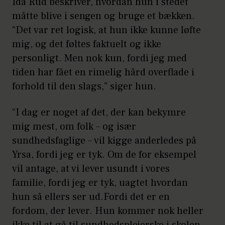
Ida Rud beskriver, hvordan hun i stedet
måtte blive i sengen og bruge et bækken.
“Det var ret logisk, at hun ikke kunne løfte
mig, og det føltes faktuelt og ikke
personligt. Men nok kun, fordi jeg med
tiden har fået en rimelig hård overflade i
forhold til den slags,” siger hun.
“I dag er noget af det, der kan bekymre
mig mest, om folk – og især
sundhedsfaglige – vil kigge anderledes på
Yrsa, fordi jeg er tyk. Om de for eksempel
vil antage, at vi lever usundt i vores
familie, fordi jeg er tyk, uagtet hvordan
hun så ellers ser ud.Fordi det er en
fordom, der lever. Hun kommer nok heller
ikke til at gå til sundhedsplejerske i skolen,