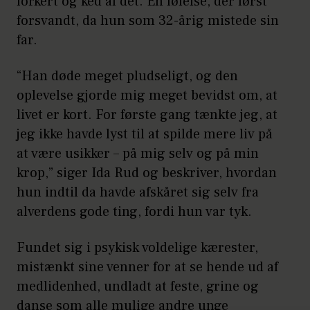
forkert og ked af det. En følelse, der først
forsvandt, da hun som 32-årig mistede sin
far.
“Han døde meget pludseligt, og den
oplevelse gjorde mig meget bevidst om, at
livet er kort. For første gang tænkte jeg, at
jeg ikke havde lyst til at spilde mere liv på
at være usikker – på mig selv og på min
krop,” siger Ida Rud og beskriver, hvordan
hun indtil da havde afskåret sig selv fra
alverdens gode ting, fordi hun var tyk.
Fundet sig i psykisk voldelige kærester,
mistænkt sine venner for at se hende ud af
medlidenhed, undladt at feste, grine og
danse som alle mulige andre unge