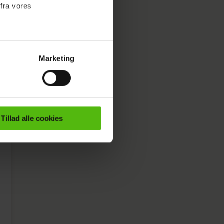
 fra vores
Marketing
ournalistisk indhold til dig.
emmeside. Vi indsamler data
er samt til brug for
ktioner i forbindelse med
Tillad alle cookies
e mere om vores brug af
 både