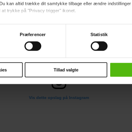
Du kan altid trække dit samtykke tilbage eller ændre indstillinger
 at trykke på "Privacy trigger" ikonet.
ebsitet.
Præferencer
Statistik
indsamle og bruge data for at kunne levere og finansiere relevant j
ookies fra tredjeparter til at at optimere dit besøg på vores hj
t sikre funktionalitet, generere statistik og huske dine præferenc
mere vores reklametiltag på sociale medier og til at vise dig fun
ies
Tillad valgte
dit samtykke tilbage via linket i vores cookiepolitik. Du kan læs
og behandling af dine personoplysninger i forbindelse hermed i
okiepolitik
.
Vis dette opslag på Instagram