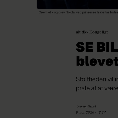
Grev Felix og grev Nikolai ved prinsesse Isabellas fødse
alt.dk
Kongelige
SE BI
bleve
Stoltheden vil i
prale af at vær
Louise
Vilsbøl
9. Jun 2026 - 18:27