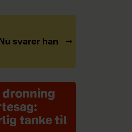
 Nu svarer han
 dronning
rtesag:
ig tanke til