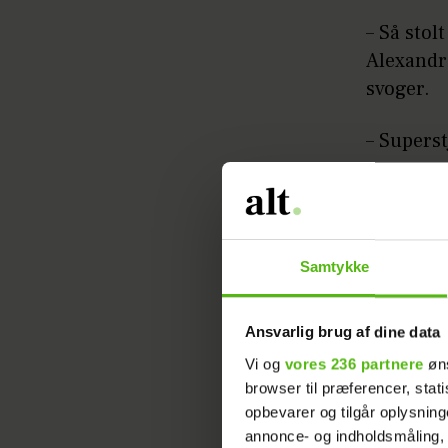
– Så stol
Alexandr
svoger.
– Superst
Grev Feli
and Serv
Samtykke
Ansvarlig brug af dine data
Vi og
vores 236 partnere
øns
browser til præferencer, stat
Se billed
opbevarer og tilgår oplysning
annonce- og indholdsmåling,