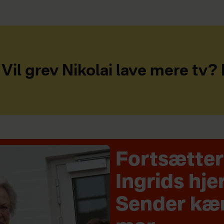
Vil grev Nikolai lave mere tv?
Fortsætter
Ingrids hje
Sender kærl