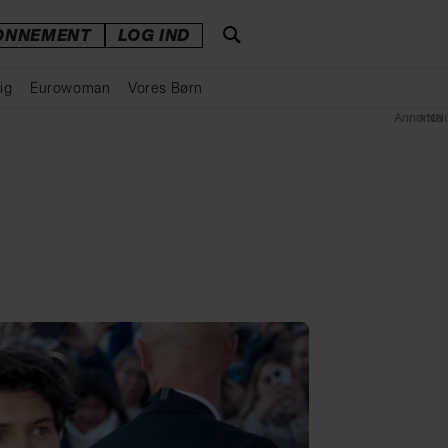
ONNEMENT
LOG IND
ig
Eurowoman
Vores Børn
Annonce