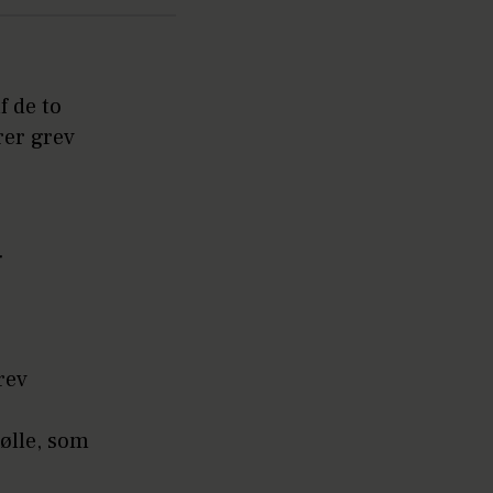
f de to
rer grev
r
rev
ølle, som