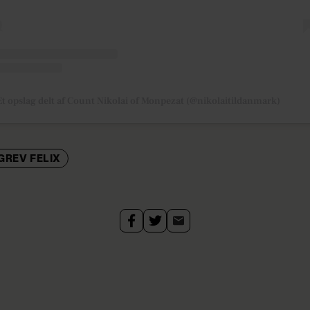
Et opslag delt af Count Nikolai of Monpezat (@nikolaitildanmark)
GREV FELIX