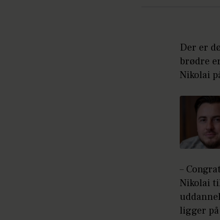
Der er dø
brødre er
Nikolai 
– Congrat
Nikolai t
uddannel
ligger p