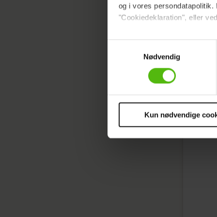
og i vores persondatapolitik. 
"Cookiedeklaration", eller ved
Dine valg anvendes på hele w
Samtykkevalg
Nødvendig
Vi ønsker dit samtykke til at 
Vi anvender egne cookies og c
om IP, ID og din browser for a
markedsføring, så vi kan opti
sociale medier.
Kun nødvendige cook
Du kan til enhver tid trække 
cookies, samarbejdspartnere 
vores
privatlivspolitik
og
co