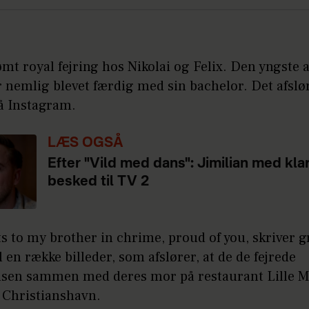
mt royal fejring hos Nikolai og Felix. Den yngste a
 nemlig blevet færdig med sin bachelor. Det afslø
på Instagram.
LÆS OGSÅ
Efter "Vild med dans": Jimilian med kla
besked til TV 2
s to my brother in chrime, proud of you, skriver g
il en række billeder, som afslører, at de de fejrede
sen sammen med deres mor på restaurant Lille M
å Christianshavn.