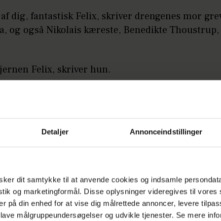
t af dig, fantastisk Felix, skriver drengenes mor gr
a, og også Nikolais kæreste, Benedikte Thoustrup, 
jernen Felix, skriver hun.
x har ligesom sin storebror læst Business Adminis
ice Management på CBS.
Detaljer
Annonceindstillinger
LÆS OGSÅ
Grev Nikolai får egen tv-serie
ker dit samtykke til at anvende cookies og indsamle persondat
istik og marketingformål. Disse oplysninger videregives til vore
erne fra fejringen herunder:
er på din enhed for at vise dig målrettede annoncer, levere tilpas
 lave målgruppeundersøgelser og udvikle tjenester. Se mere inf