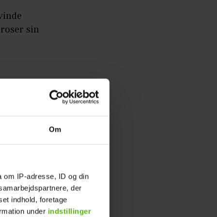
evinde
roser sin
tration
Om
a om IP-adresse, ID og din
s samarbejdspartnere, der
set indhold, foretage
ormation under
indstillinger