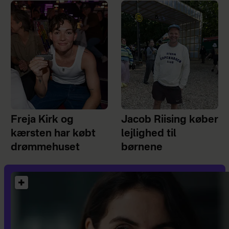
Freja Kirk og
Jacob Riising køber
kærsten har købt
lejlighed til
drømmehuset
børnene