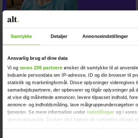
Samtykke
Detaljer
Annonceindstillinger
Ansvarlig brug af dine data
Vi og
vores 236 partnere
ønsker dit samtykke til at anvend
indsamle persondata om IP-adresse, ID og din browser til pr
statistik og marketingformål. Disse oplysninger videregives t
samarbejdspartnere, der opbevarer og tilgår oplysninger på d
at vise dig målrettede annoncer, levere tilpasset indhold, for
annonce- og indholdsmåling, lave målgruppeundersøgelser o
tjenester. Se mere information under
indstillinger
og i vores
persondatapolitik. Du kan altid trække dit samtykke tilbage e
indstillinger fra vores "Cookiedeklaration", eller ved at trykk
trigger" ikonet.
Samtykkevalg