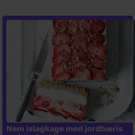
Nem islagkage med jordbæris