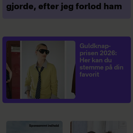
gjorde, efter jeg forlod ham
Guldknap-
prisen 2026:
Her kan du
stemme på din
favorit
Sponsoreret indhold