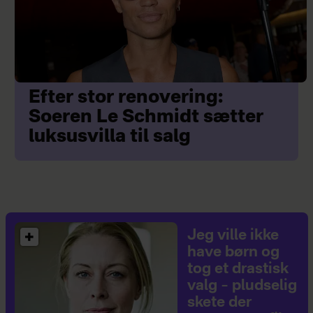
Efter stor renovering:
Soeren Le Schmidt sætter
luksusvilla til salg
Jeg ville ikke
have børn og
tog et drastisk
valg – pludselig
skete der