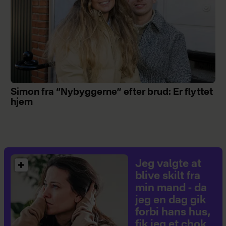
Simon fra “Nybyggerne” efter brud: Er flyttet
hjem
Jeg valgte at
blive skilt fra
min mand - da
jeg en dag gik
forbi hans hus,
fik jeg et chok