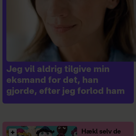
Jeg vil aldrig tilgive min
eksmand for det, han
gjorde, efter jeg forlod ham
Hækl selv de