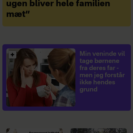
ugen bliver hele familien
mæt”
Min veninde vil
tage børnene
fra deres far -
men jeg forstår
ikke hendes
grund