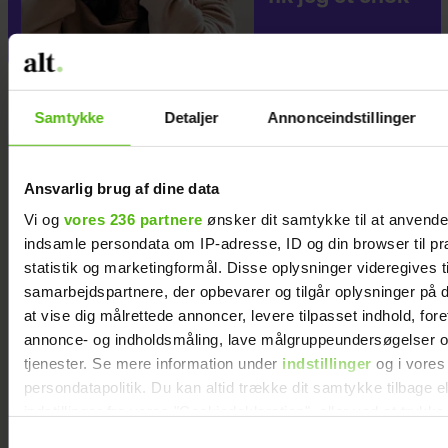
Samtykke
Detaljer
Annonceindstillinger
Ansvarlig brug af dine data
Vi og
vores 236 partnere
ønsker dit samtykke til at anvend
indsamle persondata om IP-adresse, ID og din browser til pr
statistik og marketingformål. Disse oplysninger videregives t
samarbejdspartnere, der opbevarer og tilgår oplysninger på d
at vise dig målrettede annoncer, levere tilpasset indhold, for
annonce- og indholdsmåling, lave målgruppeundersøgelser o
tjenester. Se mere information under
indstillinger
og i vores
persondatapolitik. Du kan altid trække dit samtykke tilbage e
indstillinger fra vores "Cookiedeklaration", eller ved at trykk
trigger" ikonet.
Samtykkevalg