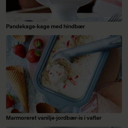
Pandekage-kage med hindbær
Marmoreret vanilje-jordbær-is i vafler