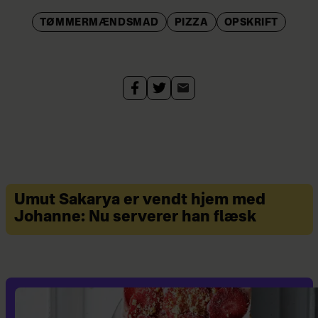
TØMMERMÆNDSMAD
PIZZA
OPSKRIFT
Umut Sakarya er vendt hjem med
Johanne: Nu serverer han flæsk