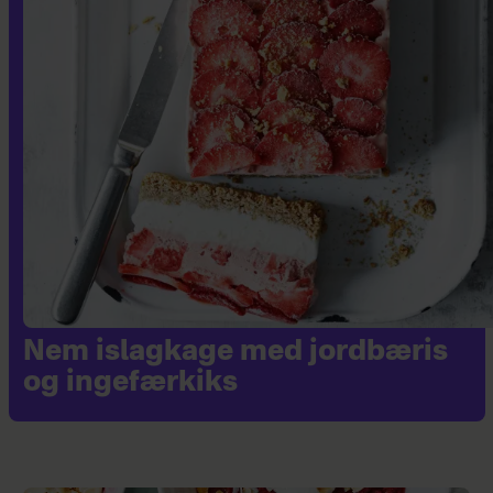
Nem islagkage med jordbæris
og ingefærkiks