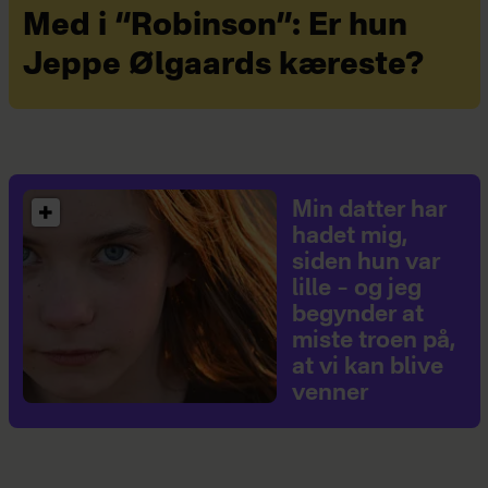
Med i “Robinson”: Er hun
Jeppe Ølgaards kæreste?
Min datter har
hadet mig,
siden hun var
lille – og jeg
begynder at
miste troen på,
at vi kan blive
venner