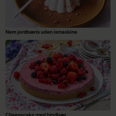
Nem jordbæris uden ismaskine
Cheesecake med hindbær