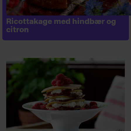
Ricottakage med hindbær og
citron