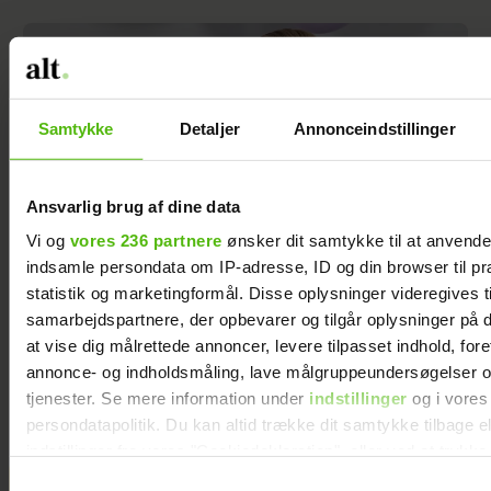
Samtykke
Detaljer
Annonceindstillinger
Ansvarlig brug af dine data
Vi og
vores 236 partnere
ønsker dit samtykke til at anvend
indsamle persondata om IP-adresse, ID og din browser til pr
statistik og marketingformål. Disse oplysninger videregives t
samarbejdspartnere, der opbevarer og tilgår oplysninger på d
Albert Harson åbner op: Sådan var det at
at vise dig målrettede annoncer, levere tilpasset indhold, for
kysse en mand
annonce- og indholdsmåling, lave målgruppeundersøgelser o
tjenester. Se mere information under
indstillinger
og i vores
persondatapolitik. Du kan altid trække dit samtykke tilbage e
indstillinger fra vores "Cookiedeklaration", eller ved at trykk
trigger" ikonet.
Samtykkevalg