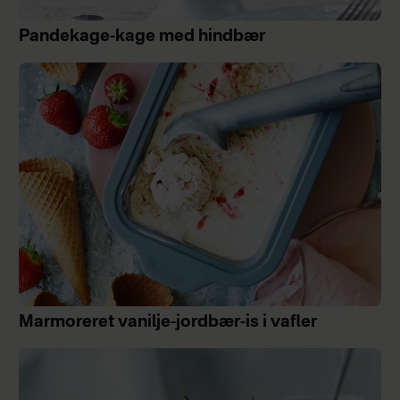
Pandekage-kage med hindbær
Marmoreret vanilje-jordbær-is i vafler