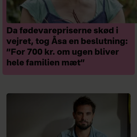
Da fødevarepriserne skød i
vejret, tog Åsa en beslutning:
”For 700 kr. om ugen bliver
hele familien mæt”