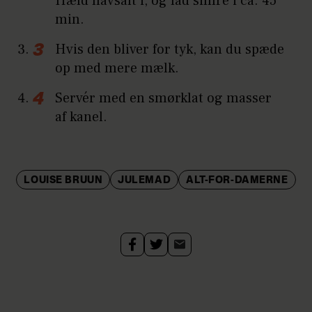
Hæld havsalt i, og lad simre i ca. 45
min.
Hvis den bliver for tyk, kan du spæde
op med mere mælk.
Servér med en smørklat og masser
af kanel.
LOUISE BRUUN
JULEMAD
ALT-FOR-DAMERNE