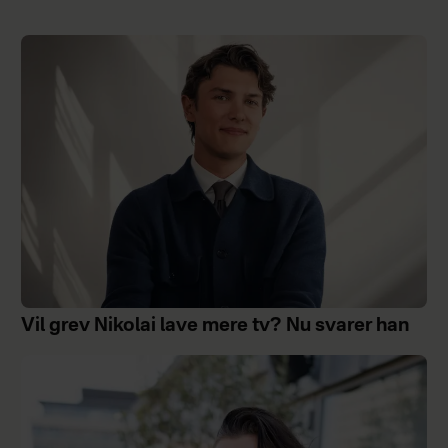
Vil grev Nikolai lave mere tv? Nu svarer han