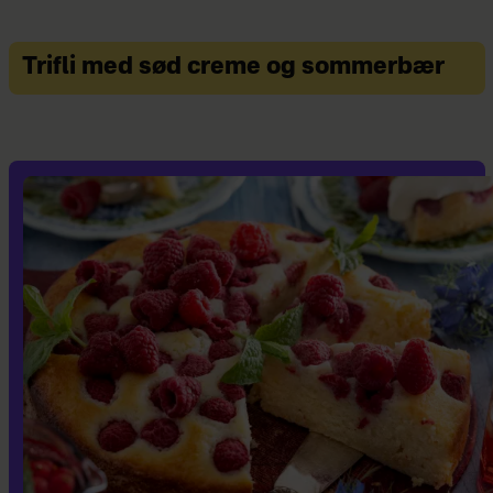
Trifli med sød creme og sommerbær