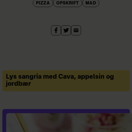
PIZZA
OPSKRIFT
MAD
Lys sangria med Cava, appelsin og
jordbær