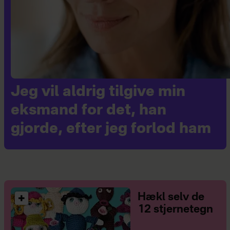
Jeg vil aldrig tilgive min
eksmand for det, han
gjorde, efter jeg forlod ham
Hækl selv de
12 stjernetegn