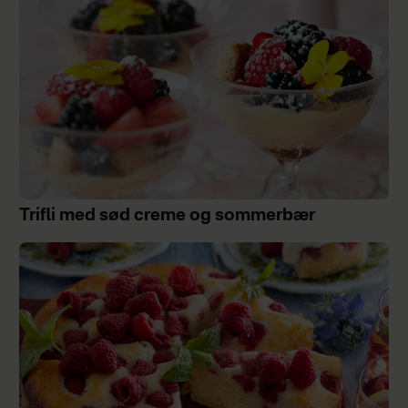
Trifli med sød creme og sommerbær