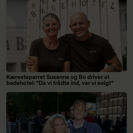
Kæresteparret Susanne og Bo driver et
badehotel: ”Da vi trådte ind, var vi solgt”