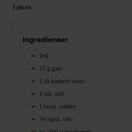
1 pizza
Ingredienser
Dej:
25 g gær
2 dl lunkent vand
1 tsk. salt
1 knsp. sukker
1½ spsk. olie
ca. 300 g hvedemel