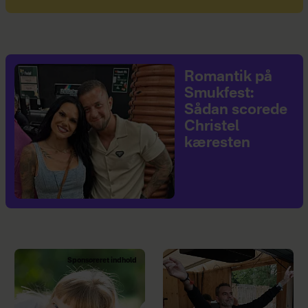
Romantik på
Smukfest:
Sådan scorede
Christel
kæresten
Sponsoreret indhold