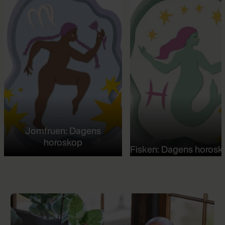
Jomfruen: Dagens
horoskop
Fisken: Dagens horosk