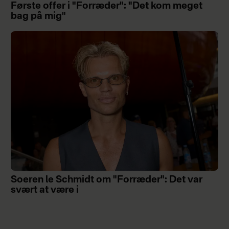
Første offer i "Forræder": "Det kom meget
bag på mig"
Soeren le Schmidt om "Forræder": Det var
svært at være i