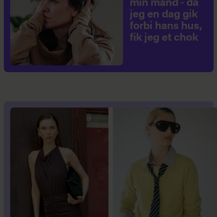
min mand - da
jeg en dag gik
forbi hans hus,
fik jeg et chok