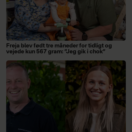
Freja blev født tre måneder for tidligt og
vejede kun 567 gram: ”Jeg gik i chok”