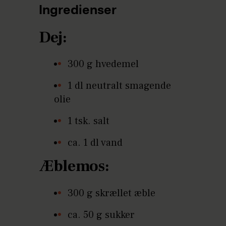
Ingredienser
Dej:
300 g hvedemel
1 dl neutralt smagende
olie
1 tsk. salt
ca. 1 dl vand
Æblemos:
300 g skrællet æble
ca. 50 g sukker