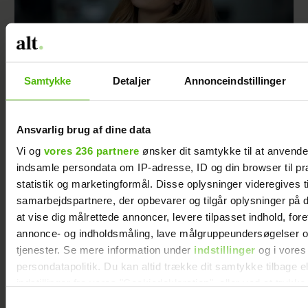
Samtykke
Detaljer
Annonceindstillinger
Afslører familieforøgelse: Philine Roepstorff
og Jacob Bruun Larsen venter barn nummer
Ansvarlig brug af dine data
to
Vi og
vores 236 partnere
ønsker dit samtykke til at anvend
indsamle persondata om IP-adresse, ID og din browser til pr
statistik og marketingformål. Disse oplysninger videregives t
samarbejdspartnere, der opbevarer og tilgår oplysninger på d
at vise dig målrettede annoncer, levere tilpasset indhold, for
annonce- og indholdsmåling, lave målgruppeundersøgelser o
tjenester. Se mere information under
indstillinger
og i vores
persondatapolitik. Du kan altid trække dit samtykke tilbage e
indstillinger fra vores "Cookiedeklaration", eller ved at trykk
trigger" ikonet.
Samtykkevalg