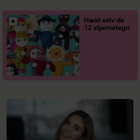
Hækl selv de
12 stjernetegn