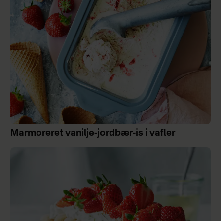
Marmoreret vanilje-jordbær-is i vafler