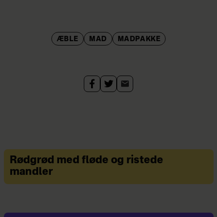
ÆBLE
MAD
MADPAKKE
Rødgrød med fløde og ristede
mandler