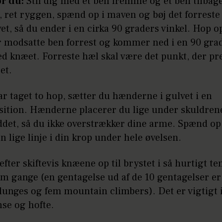
r du:
Stil dig med et ben fremme og et ben tilbag
, ret ryggen, spænd op i maven og bøj det forrest
t, så du ender i en cirka 90 graders vinkel. Hop 
r modsatte ben forrest og kommer ned i en 90 gra
d knæet. Forreste hæl skal være det punkt, der pr
et.
r taget to hop, sætter du hænderne i gulvet i en
sition. Hænderne placerer du lige under skuldrene
ddet, så du ikke overstrækker dine arme. Spænd op
n lige linje i din krop under hele øvelsen.
fter skiftevis knæene op til brystet i så hurtigt 
m gange (en gentagelse ud af de 10 gentagelser er
unges og fem mountain climbers). Det er vigtigt i
se og hofte.