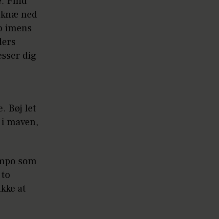
e. Find
e knæ ned
op imens
ders
esser dig
. Bøj let
 i maven,
tempo som
 to
kke at