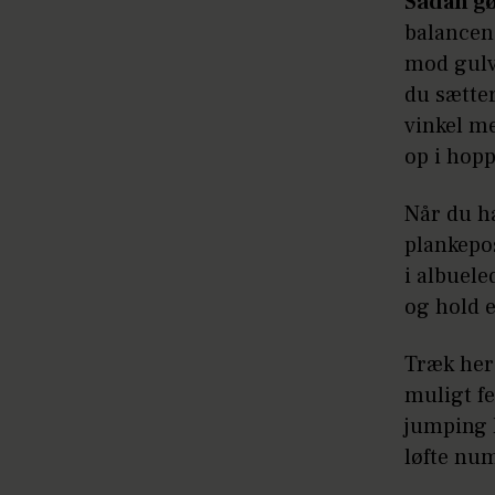
Sådan gø
balancen
mod gulve
du sætte
vinkel me
op i hopp
Når du ha
plankepo
i albuele
og hold e
Træk here
muligt fe
jumping l
løfte num