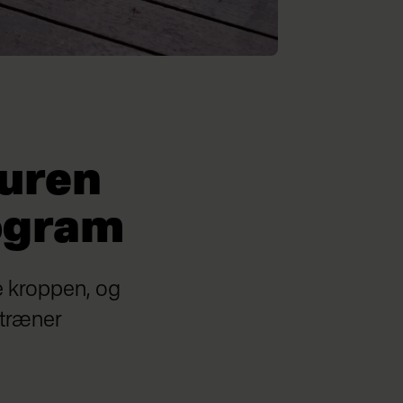
turen
ogram
e kroppen, og
 træner