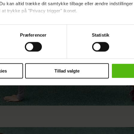
Du kan altid trække dit samtykke tilbage eller ændre indstillinger
 at trykke på "Privacy trigger" ikonet.
ebsitet.
Præferencer
Statistik
indsamle og bruge data for at kunne levere og finansiere relevant j
ookies fra tredjeparter til at at optimere dit besøg på vores hj
t sikre funktionalitet, generere statistik og huske dine præferenc
mere vores reklametiltag på sociale medier og til at vise dig fun
ies
Tillad valgte
dit samtykke tilbage via linket i vores cookiepolitik. Du kan læs
og behandling af dine personoplysninger i forbindelse hermed i
okiepolitik
.