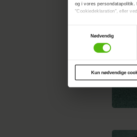
og i vores persondatapolitik. 
"Cookiedeklaration", eller ved
Dine valg anvendes på hele w
Samtykkevalg
Nødvendig
Vi ønsker dit samtykke til at 
Vi anvender egne cookies og c
om IP, ID og din browser for a
markedsføring, så vi kan opti
sociale medier.
Kun nødvendige cook
Du kan til enhver tid trække 
cookies, samarbejdspartnere 
vores
privatlivspolitik
og
co