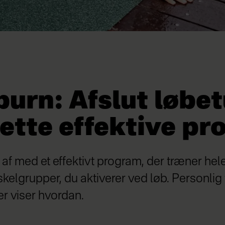
burn: Afslut løbe
ette effektive pr
af med et effektivt program, der træner hel
kelgrupper, du aktiverer ved løb. Personlig
er viser hvordan.