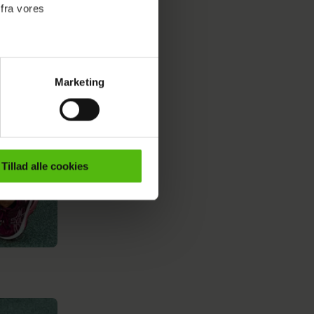
 fra vores
Marketing
ournalistisk indhold til dig.
emmeside. Vi indsamler data
er samt til brug for
ktioner i forbindelse med
Tillad alle cookies
e mere om vores brug af
 både