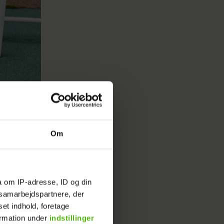
Om
a om IP-adresse, ID og din
s samarbejdspartnere, der
set indhold, foretage
ormation under
indstillinger