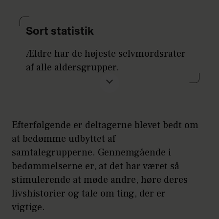
Sort statistik
Ældre har de højeste selvmordsrater
af alle aldersgrupper.
Blandt de 80-84-årige mænd er der 36
ud af 100.000, som dør af selvmord,
og blandt mænd på 85+ er det
Efterfølgende er deltagerne blevet bedt om
omkring 47 ud af 100.000. H
at bedømme udbyttet af
vis du er i krise eller har tanker om
samtalegrupperne. Gennemgående i
selvmord, så sig det til nogen. Du kan
bedømmelserne er, at det har været så
kontakte Livsliniens
stimulerende at møde andre, høre deres
telefonrådgivning, 70 201 201 alle
livshistorier og tale om ting, der er
årets dage fra kl. 11-05.
vigtige.