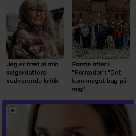
Jeg er træt af min
Første offer i
svigerdatters
"Forræder": "Det
vedvarende kritik
kom meget bag på
mig"