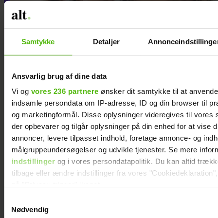
Samtykke
Detaljer
Annonceindstillinge
Ansvarlig brug af dine data
Vi og
vores 236 partnere
ønsker dit samtykke til at anvend
indsamle persondata om IP-adresse, ID og din browser til præ
og marketingformål. Disse oplysninger videregives til vores
Jeg vil aldrig tilgive min
der opbevarer og tilgår oplysninger på din enhed for at vise d
annoncer, levere tilpasset indhold, foretage annonce- og ind
eksmand for det, han
målgruppeundersøgelser og udvikle tjenester. Se mere infor
gjorde, efter jeg forlod ham
indstillinger
og i vores persondatapolitik. Du kan altid træk
tilbage eller ændre indstillinger fra vores "Cookiedeklaration",
på "Privacy trigger" ikonet.
Samtykkevalg
Dine valg anvendes på hele websitet.
Nødvendig