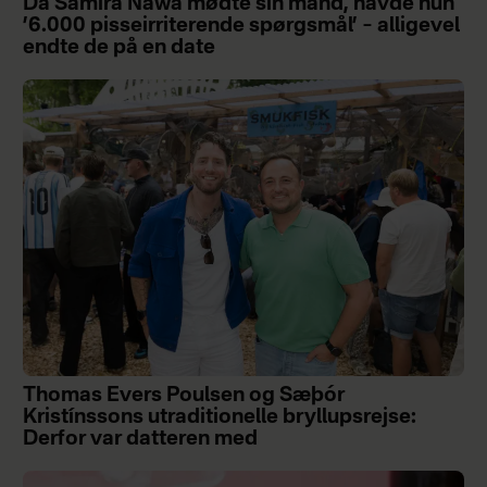
Da Samira Nawa mødte sin mand, havde hun
’6.000 pisseirriterende spørgsmål’ – alligevel
endte de på en date
Thomas Evers Poulsen og Sæþór
Kristínssons utraditionelle bryllupsrejse:
Derfor var datteren med