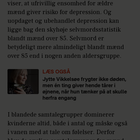
viser, at ufrivillig ensomhed for ældre
ikke have brug for hjælp. De
mænd giver risiko for depression. Og
har hele deres liv fået at vide,
uopdaget og ubehandlet depression kan
at ”store drenge græder
ligge bag den skyhøje selvmordsstatistik
blandt mænd over 85. Selvmord er
ikke”.
betydeligt mere almindeligt blandt mænd
Mænd har ofte et mere
over 85 end i nogen anden aldersgruppe.
sparsomt socialt netværk end
LÆS OGSÅ
kvinder. På den ene side har
Jytte Vikkelsøe frygter ikke døden,
mænd oftere end kvinder haft
men én ting giver hende tårer i
øjnene, når hun tænker på at skulle
erhvervsarbejde som centrum
herfra engang
i deres liv, og når de stopper
I blandede samtalegrupper dominerer
med at arbejde, mister de en
kvinderne altid, både i antal og måske også
stor del af deres sociale
i vanen med at tale om følelser. Derfor
sammenhæng. Desuden har