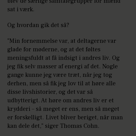
blev de særlige samtalegrupper for mænd
det i mange parforhold været
sat i værk.
kvinden, der har været
Og hvordan gik det så?
ansvarlig for at opretholde de
sociale kontakter, og hvis hun
"Min fornemmelse var, at deltagerne var
bliver syg eller dør, dør det
glade for møderne, og at det føltes
sociale samvær ud.
meningsfuldt at få indsigt i andres liv. Og
jeg fik selv masser af energi af det. Nogle
Kilde: ”Ældre mænd taler ikke om
gange kunne jeg være træt, når jeg tog
livet”
derhen, men så fik jeg lov til at høre alle
disse livshistorier, og det var så
udbytterigt. At høre om andres liv er et
krydderi – så meget er ens, men så meget
er forskelligt. Livet bliver beriget, når man
kan dele det," siger Thomas Cohn.