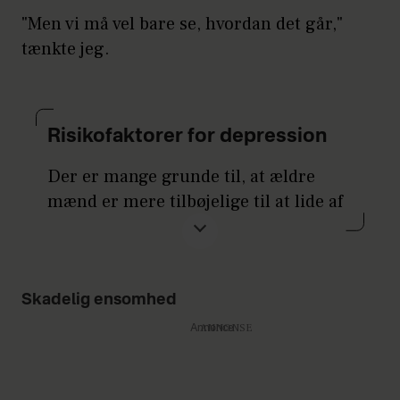
"Men vi må vel bare se, hvordan det går,"
tænkte jeg.
Risikofaktorer for depression
Der er mange grunde til, at ældre
mænd er mere tilbøjelige til at lide af
ufrivillig ensomhed og depression,
blandt andet:
Mænd er mindre tilbøjelige
Skadelig ensomhed
end kvinder til at søge hjælp
Annonce
for angst og depression.
Depression udtrykker sig ofte