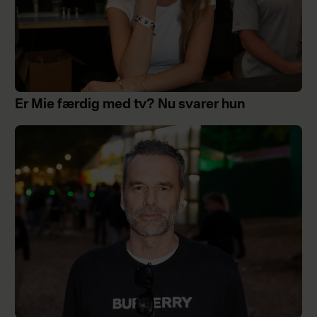
Er Mie færdig med tv? Nu svarer hun