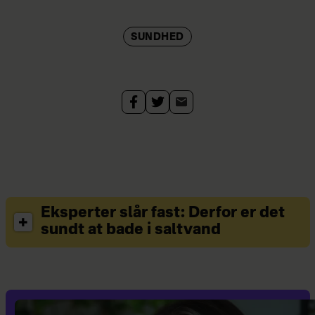
SUNDHED
Eksperter slår fast: Derfor er det
sundt at bade i saltvand