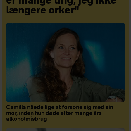
er mange ting, jeg ikke
længere orker"
Camilla nåede lige at forsone sig med sin
mor, inden hun døde efter mange års
alkoholmisbrug