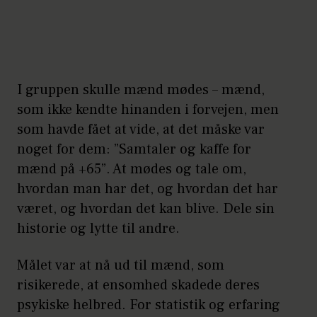
anderledes hos mænd end hos
kvinder og risikerer derfor
ikke at blive opdaget. Hos
mænd viser depression sig i
I gruppen skulle mænd mødes – mænd,
som ikke kendte hinanden i forvejen, men
kropslige udtryk og som
som havde fået at vide, at det måske var
irritation, inaktivitet og
noget for dem: ”Samtaler og kaffe for
utilfredshed.
mænd på +65”. At mødes og tale om,
Mænd er mere tilbøjelige end
hvordan man har det, og hvordan det har
været, og hvordan det kan blive. Dele sin
kvinder til at selvmedicinere
historie og lytte til andre.
med alkohol, når de er
deprimerede.
Målet var at nå ud til mænd, som
risikerede, at ensomhed skadede deres
Der er et kulturelt pres for, at
psykiske helbred. For statistik og erfaring
mænd skal være stærke og